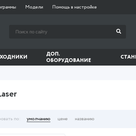
ограммы
Модели
Помощь в настройке
ДОП.
СХОДНИКИ
СТАН
ОБОРУДОВАНИЕ
aser
овать по:
умолчанию
цене
названию