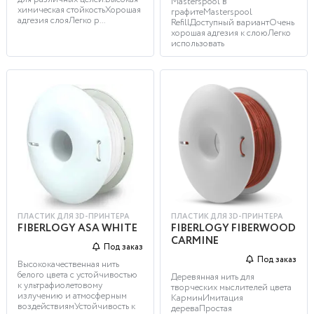
Masterspool в
химическая стойкостьХорошая
графитеMasterspool
адгезия слояЛегко р...
RefillДоступный вариантОчень
хорошая адгезия к слоюЛегко
использовать
ПЛАСТИК ДЛЯ 3D-ПРИНТЕРА
ПЛАСТИК ДЛЯ 3D-ПРИНТЕРА
FIBERLOGY ASA WHITE
FIBERLOGY FIBERWOOD
CARMINE
Под заказ
Под заказ
Высококачественная нить
белого цвета с устойчивостью
Деревянная нить для
к ультрафиолетовому
творческих мыслителей цвета
излучению и атмосферным
КарминИмитация
воздействиямУстойчивость к
дереваПростая