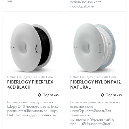
уль...
печатьВозможность
постобработки
ПЛАСТИК ДЛЯ 3D-ПРИНТЕРА
ПЛАСТИК ДЛЯ 3D-ПРИНТЕРА
FIBERLOGY FIBERFLEX
FIBERLOGY NYLON PA12
40D BLACK
NATURAL
Под заказ
Под заказ
Гибкая нить с твердостью по
Гибкий технический материал
Шору D40 черного цветаЛегко
естественного
распечататьТвердость по Шору
цветаТермостойкостьДля
D40Высокая ударопрочность
технических
приложенийЧрезвычайно
прочныйИзносостойкий