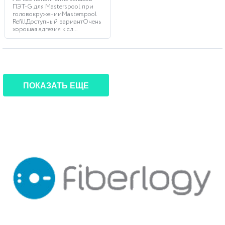
ПЭТ-G для Masterspool при
головокруженииMasterspool
RefillДоступный вариантОчень
хорошая адгезия к сл...
ПОКАЗАТЬ ЕЩЕ