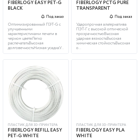
FIBERLOGY EASY PET-G
FIBERLOGY PCTG PURE
BLACK
TRANSPARENT
Под заказ
Под заказ
Оптимизированный ПЭТ-G с
Ударопрочная альтернатива
улучшенными
ПЭТ-Г с высокой оптической
характеристиками печати в
прозрачностьюВысокая
черном цветеЛегко
ударная вязкостьВысокая
распечататьВысокая
химическая стойкостьВысокая
долговечностьНизкая усадкаУ...
о...
ПЛАСТИК ДЛЯ 3D-ПРИНТЕРА
ПЛАСТИК ДЛЯ 3D-ПРИНТЕРА
FIBERLOGY REFILL EASY
FIBERLOGY EASY PLA
PET-G WHITE
WHITE