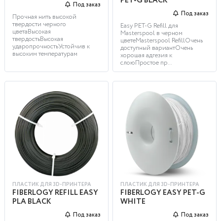
PET-G BLACK
Под заказ
Под заказ
Прочная нить высокой
твердости черного
Easy PET-G Refill для
цветаВысокая
Masterspool в черном
твердостьВысокая
цветеMasterspool RefillОчень
ударопрочностьУстойчив к
доступный вариантОчень
высоким температурам
хорошая адгезия к
слоюПростое пр...
ПЛАСТИК ДЛЯ 3D-ПРИНТЕРА
ПЛАСТИК ДЛЯ 3D-ПРИНТЕРА
FIBERLOGY REFILL EASY
FIBERLOGY EASY PET-G
PLA BLACK
WHITE
Под заказ
Под заказ