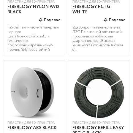
ПЛАСТИК ДЛЯ 3D-ПРИНТЕРА
ПЛАСТИК ДЛЯ 3D-ПРИНТЕРА
FIBERLOGY NYLON PA12
FIBERLOGY PCTG
BLACK
WHITE
Под заказ
Под заказ
Гибкий технический материал
Ударопрочная альтернатива
черного
ПЭТ-Г с высокой оптической
цветаТермостойкостьДля
прозрачностьюВысокая
технических
ударная вязкостьВысокая
приложенийЧрезвычайно
химическая стойкостьВысокая
прочныйИзносостойкий
о...
ПЛАСТИК ДЛЯ 3D-ПРИНТЕРА
ПЛАСТИК ДЛЯ 3D-ПРИНТЕРА
FIBERLOGY ABS BLACK
FIBERLOGY REFILL EASY