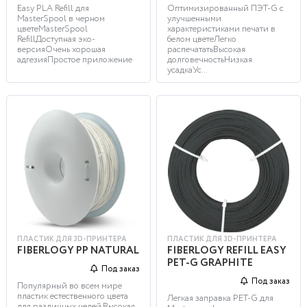
Easy PLA Refill для
Оптимизированный ПЭТ-G с
MasterSpool в черном
улучшенными
цветеMasterSpool
характеристиками печати в
RefillДоступная эко-
белом цветеЛегко
версияОчень хорошая
распечататьВысокая
адгезияПростое приложение
долговечностьНизкая
усадкаУс...
ПЛАСТИК ДЛЯ 3D-ПРИНТЕРА
ПЛАСТИК ДЛЯ 3D-ПРИНТЕРА
FIBERLOGY PP NATURAL
FIBERLOGY REFILL EASY
PET-G GRAPHITE
Под заказ
Под заказ
Популярный во всем мире
пластик естественного цвета
Легкая заправка PET-G для
для различных целей.Высокая