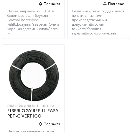
Под заказ
Под заказ
Легкая заправка из ПЭТ-Г в
Белая нить, легко поддающаяся
белом цвете для боулинг-
печати, с низкими
центраMasterspool
производственными
RefillДоступный вариантОчень
допускамиВысокая
хорошая адгезия к слоюЛегко
точностьХорошая
и...
адгезияВысокого качества
ПЛАСТИК ДЛЯ 3D-ПРИНТЕРА
FIBERLOGY REFILL EASY
PET-G VERTIGO
Под заказ
Легкое пополнение запасов