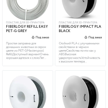
ПЛАСТИК ДЛЯ 3D-ПРИНТЕРА
ПЛАСТИК ДЛЯ 3D-ПРИНТЕРА
FIBERLOGY REFILL EASY
FIBERLOGY IMPACT PLA
PET-G GREY
BLACK
Под заказ
Под заказ
Простая заправка для
Стойкий PLA с улучшенными
домашних животных в сером
свойствами в черном
цвете из PET-GMasterspool
цветеСвойства почти как у
RefillДоступный вариантОчень
ABSВысокая
хорошая адгезия к слоюЛег...
ударопрочностьУстойчивость
к высоким темпера...