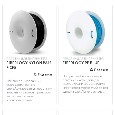
ПЛАСТИК ДЛЯ 3D-ПРИНТЕРА
ПЛАСТИК ДЛЯ 3D-ПРИНТЕРА
FIBERLOGY NYLON PA12
FIBERLOGY PP BLUE
+ CF5
Под заказ
Под заказ
Популярный во всем мире
пластик синего цвета для
Нейлон, армированный
многих примененийВысокая
углеродом, черного
химическая стойкостьХорошая
цветаАрмирован углеродными
адгезия слояЛегко распеча...
волокнамиВысокая прочность
на разрывВысокая
жесткостьВысокая...