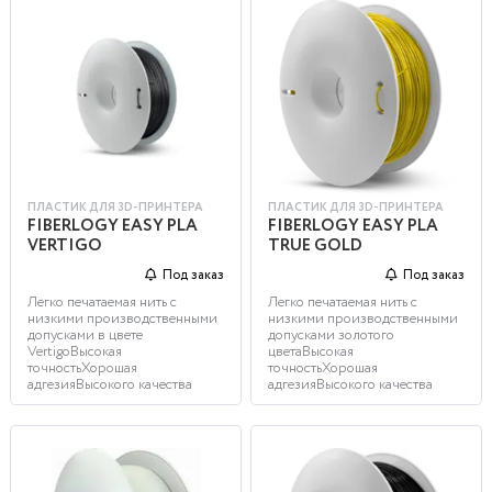
ПЛАСТИК ДЛЯ 3D-ПРИНТЕРА
ПЛАСТИК ДЛЯ 3D-ПРИНТЕРА
FIBERLOGY EASY PLA
FIBERLOGY EASY PLA
VERTIGO
TRUE GOLD
Под заказ
Под заказ
Легко печатаемая нить с
Легко печатаемая нить с
низкими производственными
низкими производственными
допусками в цвете
допусками золотого
VertigoВысокая
цветаВысокая
точностьХорошая
точностьХорошая
адгезияВысокого качества
адгезияВысокого качества