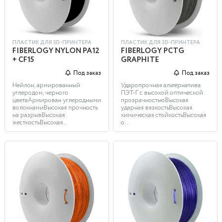
ПЛАСТИК ДЛЯ 3D-ПРИНТЕРА
ПЛАСТИК ДЛЯ 3D-ПРИНТЕРА
FIBERLOGY NYLON PA12
FIBERLOGY PCTG
+ CF15
GRAPHITE
Под заказ
Под заказ
Нейлон, армированный
Ударопрочная альтернатива
углеродом, черного
ПЭТ-Г с высокой оптической
цветаАрмирован углеродными
прозрачностьюВысокая
волокнамиВысокая прочность
ударная вязкостьВысокая
на разрывВысокая
химическая стойкостьВысокая
жесткостьВысокая...
о...