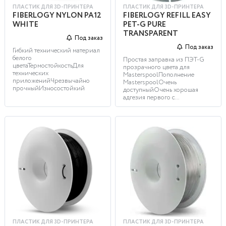
ПЛАСТИК ДЛЯ 3D-ПРИНТЕРА
ПЛАСТИК ДЛЯ 3D-ПРИНТЕРА
FIBERLOGY NYLON PA12
FIBERLOGY REFILL EASY
WHITE
PET-G PURE
TRANSPARENT
Под заказ
Под заказ
Гибкий технический материал
белого
Простая заправка из ПЭТ-G
цветаТермостойкостьДля
прозрачного цвета для
технических
MasterspoolПополнение
приложенийЧрезвычайно
MasterspoolОчень
прочныйИзносостойкий
доступныйОчень хорошая
адгезия первого с...
ПЛАСТИК ДЛЯ 3D-ПРИНТЕРА
ПЛАСТИК ДЛЯ 3D-ПРИНТЕРА