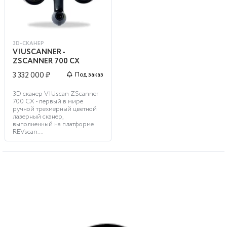
3D-СКАНЕР
VIUSCANNER -
ZSCANNER 700 CX
3 332 000 ₽
Под заказ
3D сканер VIUscan ZScanner
700 CX - первый в мире
ручной трехмерный цветной
лазерный сканер,
выполненный на платформе
REVscan....