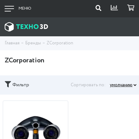
МЕНЮ
Главная
Бренды
ZCorporation
ZCorporation
Фильтр
Сортировать по: