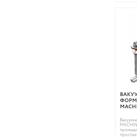
ВАКУ
ФОРМ
MACHI
Вакуумн
MACHINE
промышл
простых 