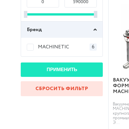
Бренд
MACHINETIC
6
ПРИМЕНИТЬ
ВАКУ
ФОРМ
СБРОСИТЬ ФИЛЬТР
MACHI
Вакуумн
MACHINE
крупног
промышл
Э...