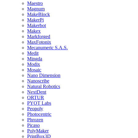
Maestro
Magnum
MakeBlock
MakerPi
Makerbot
Makex
Markforged
MaxFotonix
Mecanumeric S.A.S.
Medit
Mingda
Modix
Mosaic
Nano Dimension
Nanoscribe
Natural Robotics
NextDent
ORTUR
PYOT Labs
Peopoly
Photocentric
Phrozen
Picaso
PolyMaker
PrintBox3D