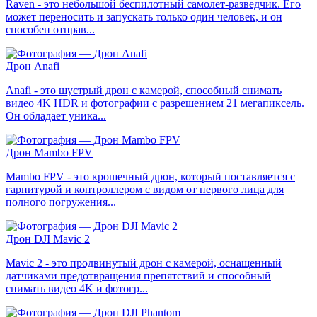
Raven - это небольшой беспилотный самолет-разведчик. Его
может переносить и запускать только один человек, и он
способен отправ...
Дрон Anafi
Anafi - это шустрый дрон с камерой, способный снимать
видео 4K HDR и фотографии с разрешением 21 мегапиксель.
Он обладает уника...
Дрон Mambo FPV
Mambo FPV - это крошечный дрон, который поставляется с
гарнитурой и контроллером с видом от первого лица для
полного погружения...
Дрон DJI Mavic 2
Mavic 2 - это продвинутый дрон с камерой, оснащенный
датчиками предотвращения препятствий и способный
снимать видео 4K и фотогр...