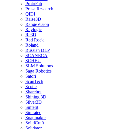
ProtoFab
Prusa Research
QIDI
Raise3D
RangeVision
Raylogic
Re3D
Red Rock
Roland
Russian DLP
SCANECA
SCHEU
SLM Solutions
Saga Robotics
Satori
ScanTech
Scotle
Sharebot
Shining 3D
Silver3D
Sinterit
Sintratec
Snapmaker
SolidCraft
Solidator