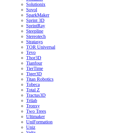
Solutionix
Sovol
SparkMaker
Sprint 3D
SprintRay
Steepline
Stereotech
Stratasys
TOR Universal
Tevo
Thor3D
Tianfour
TierTime
Tiger3D
Titan Robotics
Tobeca
Total Z
Tractus3D
Trilab
Tronxy
Two Trees
Ultimaker
UniFormation
Uniz
Veltz