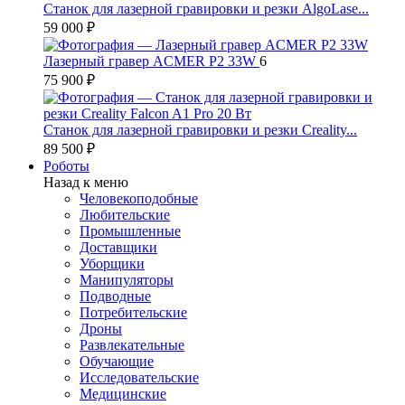
Станок для лазерной гравировки и резки AlgoLase...
59 000 ₽
Лазерный гравер ACMER P2 33W
6
75 900 ₽
Станок для лазерной гравировки и резки Creality...
89 500 ₽
Роботы
Назад к меню
Человекоподобные
Любительские
Промышленные
Доставщики
Уборщики
Манипуляторы
Подводные
Потребительские
Дроны
Развлекательные
Обучающие
Исследовательские
Медицинские