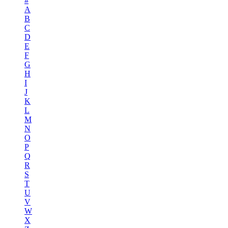
#
A
B
C
D
E
F
G
H
I
J
K
L
M
N
O
P
Q
R
S
T
U
V
W
X