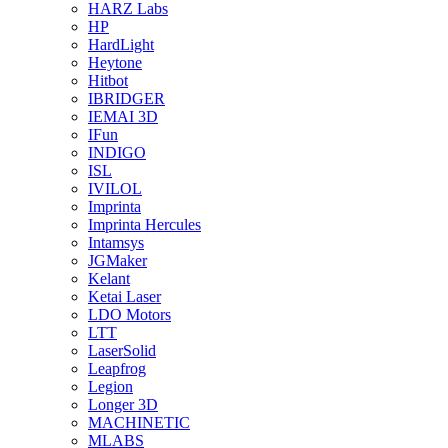
HARZ Labs
HP
HardLight
Heytone
Hitbot
IBRIDGER
IEMAI 3D
IFun
INDIGO
ISL
IVILOL
Imprinta
Imprinta Hercules
Intamsys
JGMaker
Kelant
Ketai Laser
LDO Motors
LTT
LaserSolid
Leapfrog
Legion
Longer 3D
MACHINETIC
MLABS