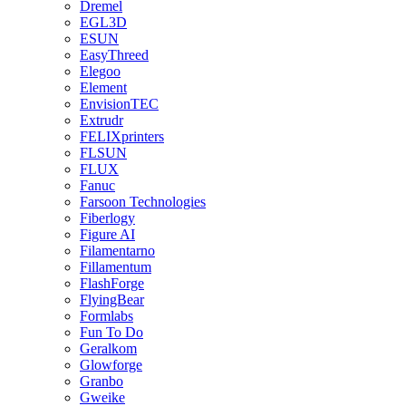
Dremel
EGL3D
ESUN
EasyThreed
Elegoo
Element
EnvisionTEC
Extrudr
FELIXprinters
FLSUN
FLUX
Fanuc
Farsoon Technologies
Fiberlogy
Figure AI
Filamentarno
Fillamentum
FlashForge
FlyingBear
Formlabs
Fun To Do
Geralkom
Glowforge
Granbo
Gweike