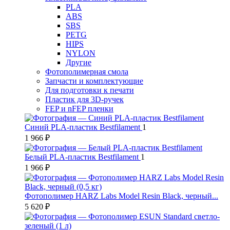
PLA
ABS
SBS
PETG
HIPS
NYLON
Другие
Фотополимерная смола
Запчасти и комплектующие
Для подготовки к печати
Пластик для 3D-ручек
FEP и nFEP пленки
Синий PLA-пластик Bestfilament
1
1 966 ₽
Белый PLA-пластик Bestfilament
1
1 966 ₽
Фотополимер HARZ Labs Model Resin Black, черный...
5 620 ₽