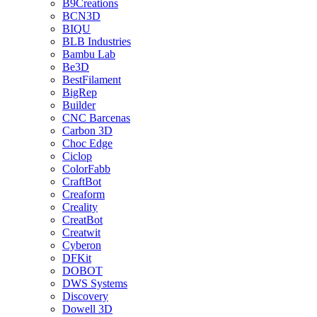
B9Creations
BCN3D
BIQU
BLB Industries
Bambu Lab
Be3D
BestFilament
BigRep
Builder
CNC Barcenas
Carbon 3D
Choc Edge
Ciclop
ColorFabb
CraftBot
Creaform
Creality
CreatBot
Creatwit
Cyberon
DFKit
DOBOT
DWS Systems
Discovery
Dowell 3D