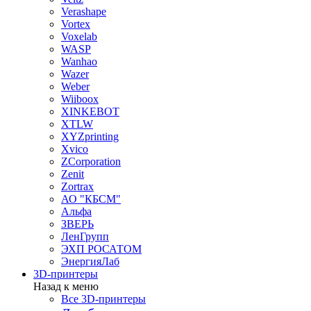
Verashape
Vortex
Voxelab
WASP
Wanhao
Wazer
Weber
Wiiboox
XINKEBOT
XTLW
XYZprinting
Xvico
ZCorporation
Zenit
Zortrax
АО "КБСМ"
Альфа
ЗВЕРЬ
ЛенГрупп
ЭХП РОСАТОМ
ЭнергияЛаб
3D-принтеры
Назад к меню
Все 3D-принтеры