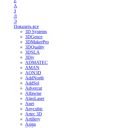
Z
А
З
Л
Э
Показать все
3D Systems
3DGence
3DMakerPro
3DQuality
3DSLA
3Diy
ADMATEC
AMAN
AON3D
AddNorth
AddSol
Advercut
Alfawise
AlgoLaser
Anet
Anycubic
Artec 3D
Artillery
Asiga