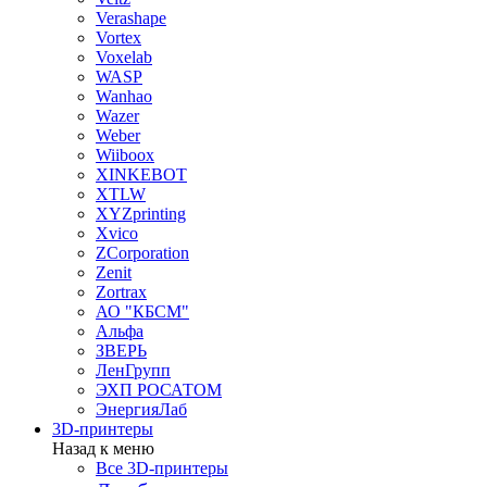
Verashape
Vortex
Voxelab
WASP
Wanhao
Wazer
Weber
Wiiboox
XINKEBOT
XTLW
XYZprinting
Xvico
ZCorporation
Zenit
Zortrax
АО "КБСМ"
Альфа
ЗВЕРЬ
ЛенГрупп
ЭХП РОСАТОМ
ЭнергияЛаб
3D-принтеры
Назад к меню
Все 3D-принтеры