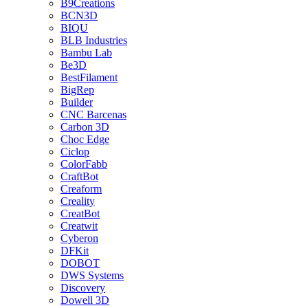
B9Creations
BCN3D
BIQU
BLB Industries
Bambu Lab
Be3D
BestFilament
BigRep
Builder
CNC Barcenas
Carbon 3D
Choc Edge
Ciclop
ColorFabb
CraftBot
Creaform
Creality
CreatBot
Creatwit
Cyberon
DFKit
DOBOT
DWS Systems
Discovery
Dowell 3D