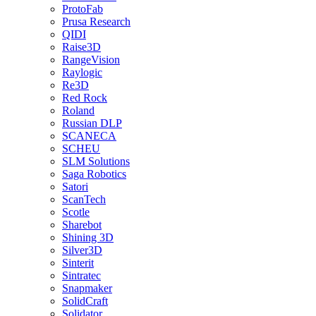
ProtoFab
Prusa Research
QIDI
Raise3D
RangeVision
Raylogic
Re3D
Red Rock
Roland
Russian DLP
SCANECA
SCHEU
SLM Solutions
Saga Robotics
Satori
ScanTech
Scotle
Sharebot
Shining 3D
Silver3D
Sinterit
Sintratec
Snapmaker
SolidCraft
Solidator