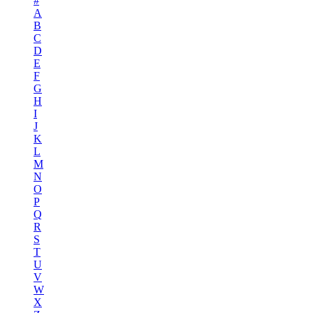
#
A
B
C
D
E
F
G
H
I
J
K
L
M
N
O
P
Q
R
S
T
U
V
W
X