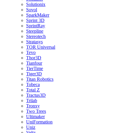
Solutionix
Sovol
SparkMaker
Sprint 3D
SprintRay
Steepline
Stereotech
Stratasys
TOR Universal
Tevo
Thor3D
Tianfour
TierTime
Tiger3D
Titan Robotics
Tobeca
Total Z
Tractus3D
Trilab
Tronxy
Two Trees
Ultimaker
UniFormation
Uniz
Veltz