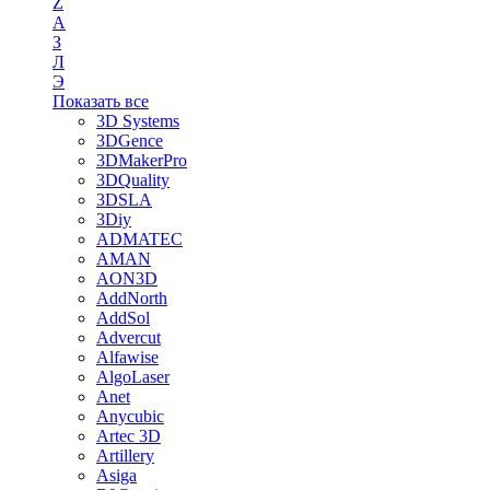
Z
А
З
Л
Э
Показать все
3D Systems
3DGence
3DMakerPro
3DQuality
3DSLA
3Diy
ADMATEC
AMAN
AON3D
AddNorth
AddSol
Advercut
Alfawise
AlgoLaser
Anet
Anycubic
Artec 3D
Artillery
Asiga