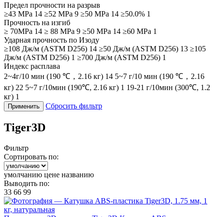
Предел прочности на разрыв
≥43 MPa
14
≥52 MPa
9
≥50 MPa
14
≥50.0%
1
Прочность на изгиб
≥ 70MPa
14
≥ 88 MPa
9
≥50 MPa
14
≥60 MPa
1
Ударная прочность по Изоду
≥108 Дж/м (ASTM D256)
14
≥50 Дж/м (ASTM D256)
13
≥105
Дж/м (ASTM D256)
1
≥700 Дж/м (ASTM D256)
1
Индекс расплава
2~4г/10 мин (190 ℃，2.16 кг)
14
5~7 г/10 мин (190 ℃，2.16
кг)
22
5~7 г/10мин (190℃, 2.16 кг)
1
19-21 г/10мин (300℃, 1.2
кг)
1
Сбросить фильтр
Применить
Tiger3D
Фильтр
Сортировать по:
умолчанию
цене
названию
Выводить по:
33
66
99