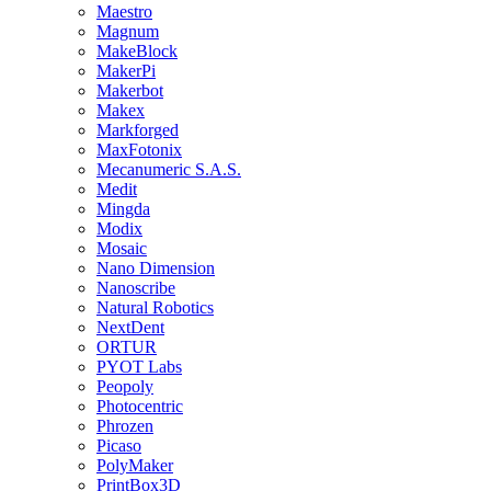
Maestro
Magnum
MakeBlock
MakerPi
Makerbot
Makex
Markforged
MaxFotonix
Mecanumeric S.A.S.
Medit
Mingda
Modix
Mosaic
Nano Dimension
Nanoscribe
Natural Robotics
NextDent
ORTUR
PYOT Labs
Peopoly
Photocentric
Phrozen
Picaso
PolyMaker
PrintBox3D