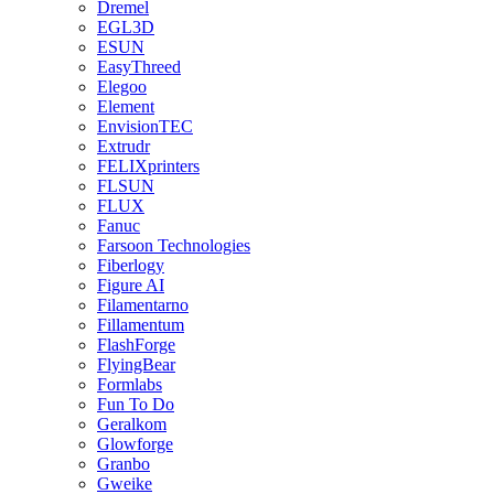
Dremel
EGL3D
ESUN
EasyThreed
Elegoo
Element
EnvisionTEC
Extrudr
FELIXprinters
FLSUN
FLUX
Fanuc
Farsoon Technologies
Fiberlogy
Figure AI
Filamentarno
Fillamentum
FlashForge
FlyingBear
Formlabs
Fun To Do
Geralkom
Glowforge
Granbo
Gweike