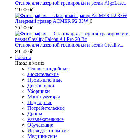
Станок для лазерной гравировки и резки AlgoLase...
59 000 ₽
Лазерный гравер ACMER P2 33W
6
75 900 ₽
Станок для лазерной гравировки и резки Creality...
89 500 ₽
Роботы
Назад к меню
Человекоподобные
Любительские
Промышленные
Доставщики
Уборщики
Манипуляторы
Подводные
Потребительские
Дроны
Развлекательные
Обучающие
Исследовательские
Медицинские