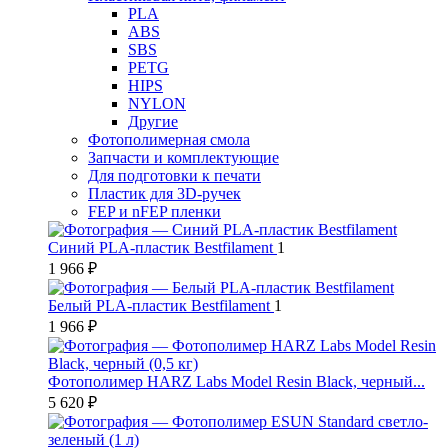
PLA
ABS
SBS
PETG
HIPS
NYLON
Другие
Фотополимерная смола
Запчасти и комплектующие
Для подготовки к печати
Пластик для 3D-ручек
FEP и nFEP пленки
Синий PLA-пластик Bestfilament
1
1 966 ₽
Белый PLA-пластик Bestfilament
1
1 966 ₽
Фотополимер HARZ Labs Model Resin Black, черный...
5 620 ₽