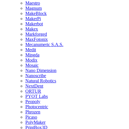
Maestro
Magnum
MakeBlock
MakerPi
Makerbot
Makex
Markforged
MaxFotonix
Mecanumeric S.A.S.
Medit
Mingda
Modix
Mosaic
Nano Dimension
Nanoscribe
Natural Robotics
NextDent
ORTUR
PYOT Labs
Peopoly
Photocentric
Phrozen
Picaso
PolyMaker
PrintBox3D