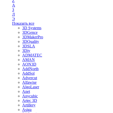
Z
А
З
Л
Э
Показать все
3D Systems
3DGence
3DMakerPro
3DQuality
3DSLA
3Diy
ADMATEC
AMAN
AON3D
AddNorth
AddSol
Advercut
Alfawise
AlgoLaser
Anet
Anycubic
Artec 3D
Artillery
Asiga