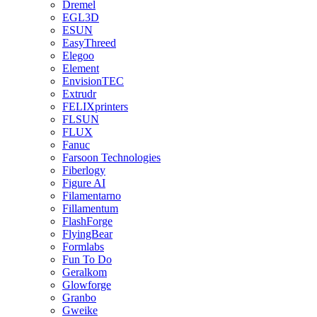
Dremel
EGL3D
ESUN
EasyThreed
Elegoo
Element
EnvisionTEC
Extrudr
FELIXprinters
FLSUN
FLUX
Fanuc
Farsoon Technologies
Fiberlogy
Figure AI
Filamentarno
Fillamentum
FlashForge
FlyingBear
Formlabs
Fun To Do
Geralkom
Glowforge
Granbo
Gweike