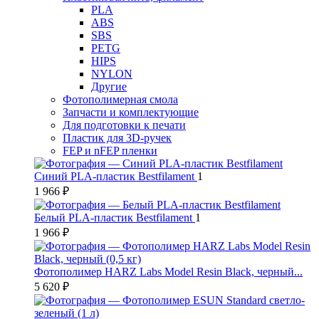
PLA
ABS
SBS
PETG
HIPS
NYLON
Другие
Фотополимерная смола
Запчасти и комплектующие
Для подготовки к печати
Пластик для 3D-ручек
FEP и nFEP пленки
Синий PLA-пластик Bestfilament
1
1 966 ₽
Белый PLA-пластик Bestfilament
1
1 966 ₽
Фотополимер HARZ Labs Model Resin Black, черный...
5 620 ₽