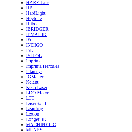
HARZ Labs
HP
HardLight
Heytone
Hitbot
IBRIDGER
IEMAI 3D
IFun
INDIGO
ISL
IVILOL
Imprinta
Imprinta Hercules
Intamsys
JGMaker
Kelant
Ketai Laser
LDO Motors
LTT
LaserSolid
Leapfrog
Legion
Longer 3D
MACHINETIC
MLABS