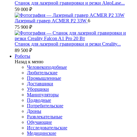
Станок для лазерной гравировки и резки AlgoLase...
59 000 ₽
Лазерный гравер ACMER P2 33W
6
75 900 ₽
Станок для лазерной гравировки и резки Creality...
89 500 ₽
Роботы
Назад к меню
Человекоподобные
Любительские
Промышленные
Доставщики
Уборщики
Манипуляторы
Подводные
Потребительские
Дроны
Развлекательные
Обучающие
Исследовательские
Медицинские