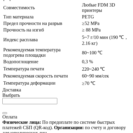
Любые FDM 3D
Совместимость
принтеры
Тип материала
PETG
Предел прочности на разрыв
≥52 MPa
Прочность на изгиб
≥ 88 MPa
5~7 г/10 мин (190 ℃，
Индекс расплава
2.16 кг)
Рекомендуемая температура
80~100 ℃
подогрева площадки
Водопоглощение
0,3 %
Температура печати
220~240 ℃
Рекомендуемая скорость печати
60~90 мм/сек
Температура деформации
≥70 ℃
Доставка
Выбрать
Оплата
Физические лица:
По предоплате по системе быстрых
платежей СБП (QR-код).
Организации:
по счету и договору
для юридических лиц.