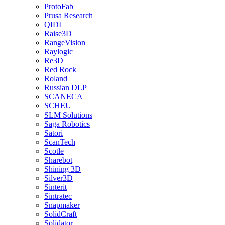
ProtoFab
Prusa Research
QIDI
Raise3D
RangeVision
Raylogic
Re3D
Red Rock
Roland
Russian DLP
SCANECA
SCHEU
SLM Solutions
Saga Robotics
Satori
ScanTech
Scotle
Sharebot
Shining 3D
Silver3D
Sinterit
Sintratec
Snapmaker
SolidCraft
Solidator