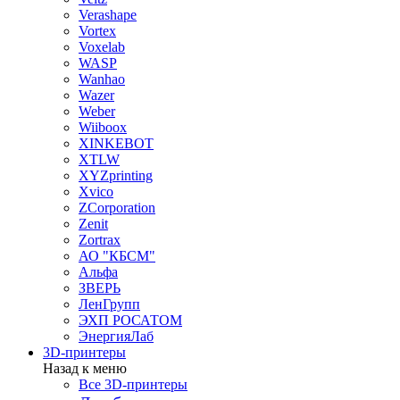
Verashape
Vortex
Voxelab
WASP
Wanhao
Wazer
Weber
Wiiboox
XINKEBOT
XTLW
XYZprinting
Xvico
ZCorporation
Zenit
Zortrax
АО "КБСМ"
Альфа
ЗВЕРЬ
ЛенГрупп
ЭХП РОСАТОМ
ЭнергияЛаб
3D-принтеры
Назад к меню
Все 3D-принтеры