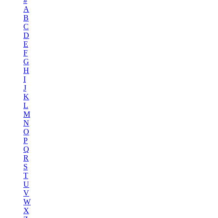
#
A
B
C
D
E
F
G
H
I
J
K
L
M
N
O
P
Q
R
S
T
U
V
W
X