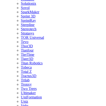
Solutionix
Sovol
SparkMaker
Sprint 3D
SprintRay
Steepline
Stereotech
Stratasys
TOR Universal
Tevo
Thor3D
Tianfour
TierTime
Tiger3D
Titan Robotics
Tobeca
Total Z
Tractus3D
Trilab
Tronxy
Two Trees
Ultimaker
UniFormation
Uniz
Veltz