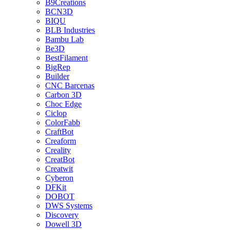
B9Creations
BCN3D
BIQU
BLB Industries
Bambu Lab
Be3D
BestFilament
BigRep
Builder
CNC Barcenas
Carbon 3D
Choc Edge
Ciclop
ColorFabb
CraftBot
Creaform
Creality
CreatBot
Creatwit
Cyberon
DFKit
DOBOT
DWS Systems
Discovery
Dowell 3D