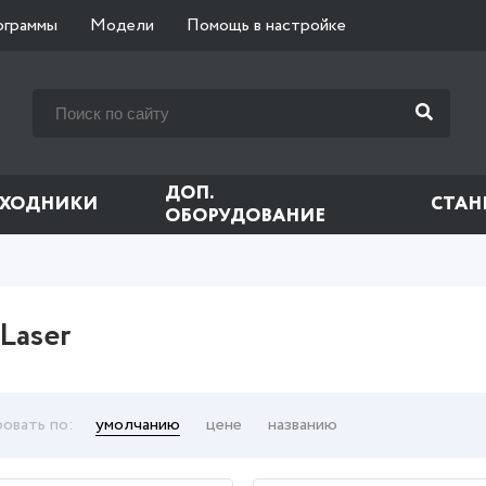
ограммы
Модели
Помощь в настройке
ДОП.
СХОДНИКИ
СТАН
ОБОРУДОВАНИЕ
 Laser
овать по:
умолчанию
цене
названию