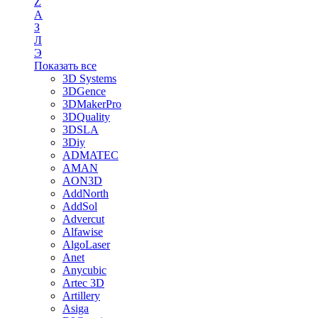
Z
А
З
Л
Э
Показать все
3D Systems
3DGence
3DMakerPro
3DQuality
3DSLA
3Diy
ADMATEC
AMAN
AON3D
AddNorth
AddSol
Advercut
Alfawise
AlgoLaser
Anet
Anycubic
Artec 3D
Artillery
Asiga