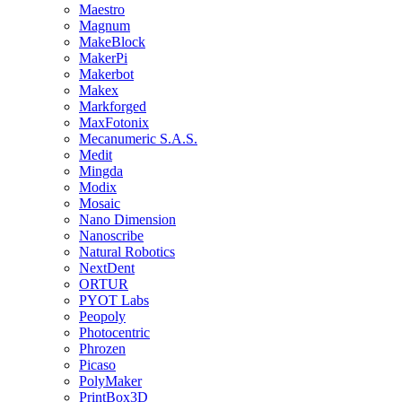
Maestro
Magnum
MakeBlock
MakerPi
Makerbot
Makex
Markforged
MaxFotonix
Mecanumeric S.A.S.
Medit
Mingda
Modix
Mosaic
Nano Dimension
Nanoscribe
Natural Robotics
NextDent
ORTUR
PYOT Labs
Peopoly
Photocentric
Phrozen
Picaso
PolyMaker
PrintBox3D