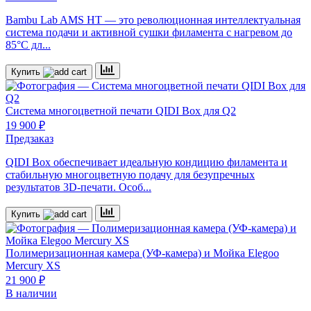
Bambu Lab AMS HT — это революционная интеллектуальная
система подачи и активной сушки филамента с нагревом до
85°C дл...
Купить
Система многоцветной печати
QIDI Box для Q2
19 900 ₽
Предзаказ
QIDI Box обеспечивает идеальную кондицию филамента и
стабильную многоцветную подачу для безупречных
результатов 3D-печати. Особ...
Купить
Полимеризационная камера (УФ-камера) и Мойка
Elegoo
Mercury XS
21 900 ₽
В наличии