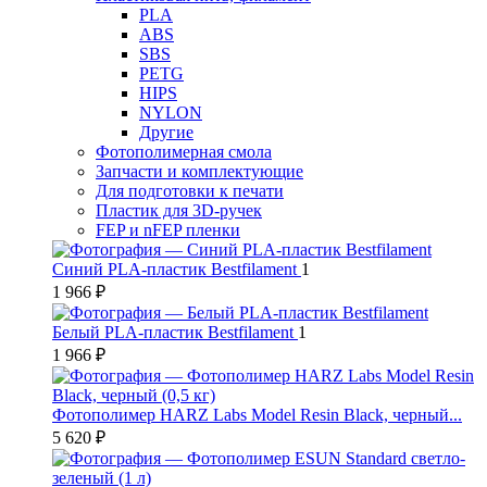
PLA
ABS
SBS
PETG
HIPS
NYLON
Другие
Фотополимерная смола
Запчасти и комплектующие
Для подготовки к печати
Пластик для 3D-ручек
FEP и nFEP пленки
Синий PLA-пластик Bestfilament
1
1 966 ₽
Белый PLA-пластик Bestfilament
1
1 966 ₽
Фотополимер HARZ Labs Model Resin Black, черный...
5 620 ₽