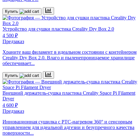
Купить
Устройство для сушки пластика Creality Dry Box 2.0
4 500 ₽
Предзаказ
Храните ваш филамент в идеальном состоянии с контейнером
Creality Dry Box 2.0. Влаго и пыленепроницаемое хранилище
обеспечивает...
Купить
Внешний держатель-сушка пластика Creality Space Pi Filament
Dryer
4 600 ₽
Предзаказ
Инновационная сушилка с PTC-нагревом 360° и сенсорным
управлением для идеальной адгезии и безупречного качества
поверхности...