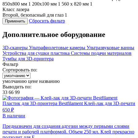
850х800 мм
1
200x100 мм
1
560 х 820 мм
1
Класс лазера
Второй, безопасный для глаз
1
Сбросить фильтр
Применить
Дополнительное оборудование
3D-сканеры
Ультрафиолетовые камеры
Ультразвуковые ванны
Устройства для сушки пластика
Системы подачи материалов
Тумбы для 3D-принтера
Фильтр
Сортировать по:
умолчанию
цене
названию
Выводить по:
33
66
99
Пластик для 3D-принтера Bestfilament
Клей-лак для 3D-печати
650 ₽
В наличии
Предназначен для создания адгезии между первыми слоями
печати и рабочей платформой. Объем 250 мл. Клей прекрасно
подходит для F...