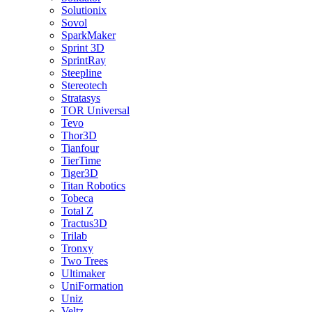
Solutionix
Sovol
SparkMaker
Sprint 3D
SprintRay
Steepline
Stereotech
Stratasys
TOR Universal
Tevo
Thor3D
Tianfour
TierTime
Tiger3D
Titan Robotics
Tobeca
Total Z
Tractus3D
Trilab
Tronxy
Two Trees
Ultimaker
UniFormation
Uniz
Veltz