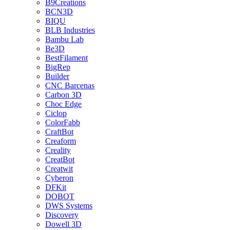
B9Creations
BCN3D
BIQU
BLB Industries
Bambu Lab
Be3D
BestFilament
BigRep
Builder
CNC Barcenas
Carbon 3D
Choc Edge
Ciclop
ColorFabb
CraftBot
Creaform
Creality
CreatBot
Creatwit
Cyberon
DFKit
DOBOT
DWS Systems
Discovery
Dowell 3D