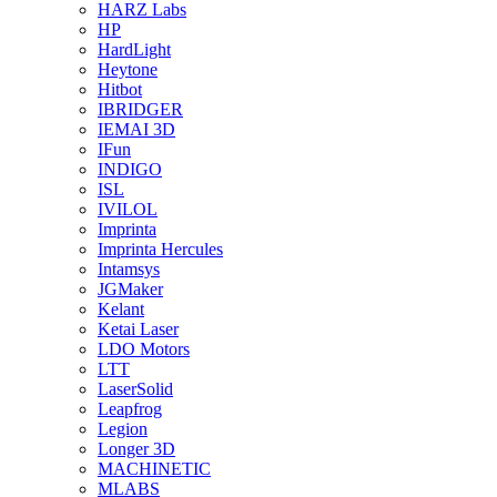
HARZ Labs
HP
HardLight
Heytone
Hitbot
IBRIDGER
IEMAI 3D
IFun
INDIGO
ISL
IVILOL
Imprinta
Imprinta Hercules
Intamsys
JGMaker
Kelant
Ketai Laser
LDO Motors
LTT
LaserSolid
Leapfrog
Legion
Longer 3D
MACHINETIC
MLABS