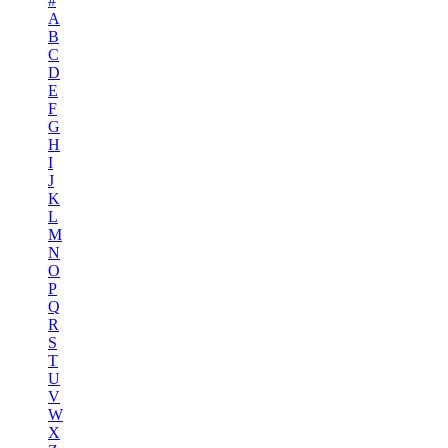
#
A
B
C
D
E
F
G
H
I
J
K
L
M
N
O
P
Q
R
S
T
U
V
W
X