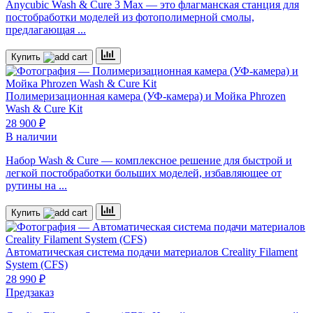
Anycubic Wash & Cure 3 Max — это флагманская станция для
постобработки моделей из фотополимерной смолы,
предлагающая ...
Купить
Полимеризационная камера (УФ-камера) и Мойка
Phrozen
Wash & Cure Kit
28 900 ₽
В наличии
Набор Wash & Cure — комплексное решение для быстрой и
легкой постобработки больших моделей, избавляющее от
рутины на ...
Купить
Автоматическая система подачи материалов Creality Filament
System (CFS)
28 990 ₽
Предзаказ