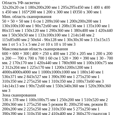
Область УФ-засветки
32х20х20 см
1
180х200х200 мм
1
295х295х450 мм
1
400 x 400
x 450 мм
1
165*200 мм
1
200 х 300 мм
1
Ø350 x 300 мм
1
Мин. область сканирования
50 × 50 × 50 мм
1
6 см
1
209х160 мм
1
200x200x200 мм
1
130x100x100 мм
1
90x72x60 мм
1
208x136 мм
1
135x100 мм
1
86х115 мм
1
150x120 мм
1
290x360 мм
1
380х400 мм
1
420х440
мм
1
50х50х50 мм
1
133x100x100 мм
1
214x148 мм
2
115х85х80 мм
2
50x64 - 96x128 мм
1
30x30x30 мм
3
15х15х15
мм
1
от 5 x 5 x 5 мм
2
от 10 x 10 x 10 мм
3
Максимальная область сканирования
600 × 600 × 300 | 400 × 250 x 400 мм
1
250 х 205 мм
1
200 x 200
x 200 — 700 x 700 x 700
1
60 см
1
520 × 390 × 390 мм
1
30 - 700
мм.
2
170x170 мм
1
420х440 мм
1
780х900 мм
1
100x100x75 мм
2
312х204 мм
1
225x170 мм
1
1200x1200x1200 мм
1
4000x4000x4000 мм
1
1000x1000x1000 мм
1
180x140 мм
1
536x371 мм
2
843x527 мм
1
390х390 мм
1
275х250 мм
1
310x350 мм
2
275x250 мм
1
310х350 мм
2
100х73х60 мм
3
14x14x13 мм
1
90x72x60 мм
1
550х340х360 мм
1
520х390х360
мм
3
Зона сканирования
536 x 378 мм
1
100х100х75 мм
1
250x200 мм
1
510х520 мм
2
200х360 мм
1
275х250 мм
5
режим R: 200х250 мм, режим B:
200х200 мм
2
225х250 мм
2
310х350 мм
5
275x250 мм
1
390х390 мм
1
310x350 мм
2
410х400 мм
2
360х270 градусов
1