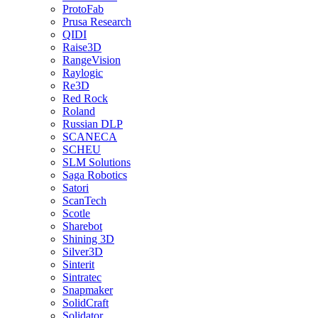
ProtoFab
Prusa Research
QIDI
Raise3D
RangeVision
Raylogic
Re3D
Red Rock
Roland
Russian DLP
SCANECA
SCHEU
SLM Solutions
Saga Robotics
Satori
ScanTech
Scotle
Sharebot
Shining 3D
Silver3D
Sinterit
Sintratec
Snapmaker
SolidCraft
Solidator