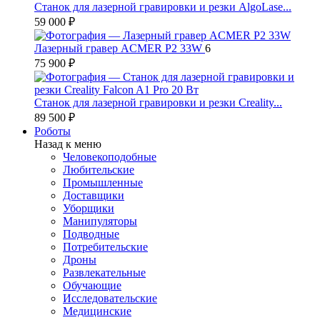
Станок для лазерной гравировки и резки AlgoLase...
59 000 ₽
Лазерный гравер ACMER P2 33W
6
75 900 ₽
Станок для лазерной гравировки и резки Creality...
89 500 ₽
Роботы
Назад к меню
Человекоподобные
Любительские
Промышленные
Доставщики
Уборщики
Манипуляторы
Подводные
Потребительские
Дроны
Развлекательные
Обучающие
Исследовательские
Медицинские