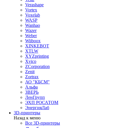
Verashape
Vortex
Voxelab
WASP
Wanhao
Wazer
Weber
Wiiboox
XINKEBOT
XTLW
XYZprinting
Xvico
ZCorporation
Zenit
Zortrax
АО "КБСМ"
Альфа
ЗВЕРЬ
ЛенГрупп
ЭХП РОСАТОМ
ЭнергияЛаб
3D-принтеры
Назад к меню
Все 3D-принтеры