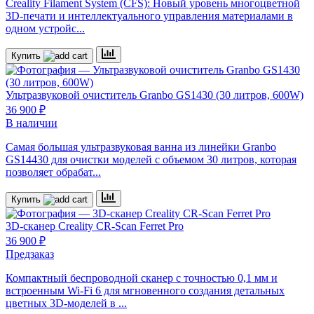
Creality Filament System (CFS): Новый уровень многоцветной
3D-печати и интеллектуального управления материалами в
одном устройс...
Купить
Ультразвуковой очиститель
Granbo GS1430 (30 литров, 600W)
36 900 ₽
В наличии
Самая большая ультразвуковая ванна из линейки Granbo
GS14430 для очистки моделей с объемом 30 литров, которая
позволяет обрабат...
Купить
3D-сканер
Creality CR-Scan Ferret Pro
36 900 ₽
Предзаказ
Компактный беспроводной сканер с точностью 0,1 мм и
встроенным Wi-Fi 6 для мгновенного создания детальных
цветных 3D-моделей в ...