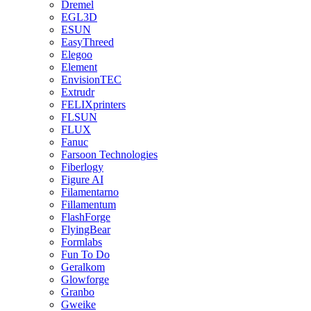
Dremel
EGL3D
ESUN
EasyThreed
Elegoo
Element
EnvisionTEC
Extrudr
FELIXprinters
FLSUN
FLUX
Fanuc
Farsoon Technologies
Fiberlogy
Figure AI
Filamentarno
Fillamentum
FlashForge
FlyingBear
Formlabs
Fun To Do
Geralkom
Glowforge
Granbo
Gweike