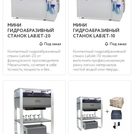
МИНИ
МИНИ
ГИДРОАБРАЗИВНЫЙ
ГИДРОАБРАЗИВНЫЙ
СТАНОК LABJET-20
СТАНОК LABJET-10
Под заказ
Под заказ
Компактный гидроабразивный
Компактный гидроабразивный
станок LabJet-20 от
станок LabJet-10 позволят
французского производителя
выполнять профессиональную
Mecanumeric, сочетает в себе
резку мягких материалов
точность, мощность и без...
чистой водой или тверды...