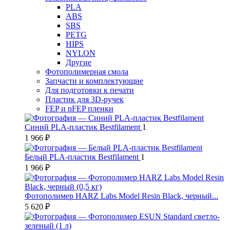
PLA
ABS
SBS
PETG
HIPS
NYLON
Другие
Фотополимерная смола
Запчасти и комплектующие
Для подготовки к печати
Пластик для 3D-ручек
FEP и nFEP пленки
Синий PLA-пластик Bestfilament
1
1 966 ₽
Белый PLA-пластик Bestfilament
1
1 966 ₽
Фотополимер HARZ Labs Model Resin Black, черный...
5 620 ₽