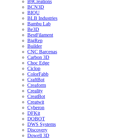
B9Creations
BCN3D
BIQU
BLB Industries
Bambu Lab
Be3D
BestFilament
BigRep
Builder
CNC Barcenas
Carbon 3D
Choc Edge
Ciclop
ColorFabb
CraftBot
Creaform
Creality
CreatBot
Creatwit
Cyberon
DFKit
DOBOT
DWS Systems
Discovery
Dowell 3D