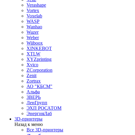
Verashape
Vortex
Voxelab
WASP
Wanhao
Wazer
Weber
Wiiboox
XINKEBOT
XTLW
XYZprinting
Xvico
ZCorporation
Zenit
Zortrax
АО "КБСМ"
Альфа
ЗВЕРЬ
ЛенГрупп
ЭХП РОСАТОМ
ЭнергияЛаб
3D-принтеры
Назад к меню
Все 3D-принтеры