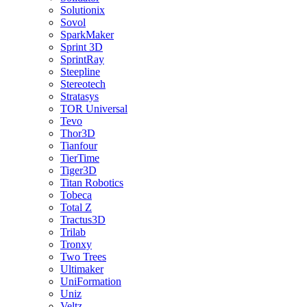
Solutionix
Sovol
SparkMaker
Sprint 3D
SprintRay
Steepline
Stereotech
Stratasys
TOR Universal
Tevo
Thor3D
Tianfour
TierTime
Tiger3D
Titan Robotics
Tobeca
Total Z
Tractus3D
Trilab
Tronxy
Two Trees
Ultimaker
UniFormation
Uniz
Veltz