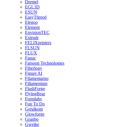
Dremel
EGL3D
ESUN
EasyThreed
Elegoo
Element
EnvisionTEC
Extrudr
FELIXprinters
FLSUN
FLUX
Fanuc
Farsoon Technologies
Fiberlogy
Figure AI
Filamentarno
Fillamentum
FlashForge
FlyingBear
Formlabs
Fun To Do
Geralkom
Glowforge
Granbo
Gweike