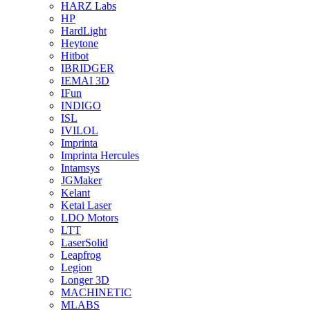
HARZ Labs
HP
HardLight
Heytone
Hitbot
IBRIDGER
IEMAI 3D
IFun
INDIGO
ISL
IVILOL
Imprinta
Imprinta Hercules
Intamsys
JGMaker
Kelant
Ketai Laser
LDO Motors
LTT
LaserSolid
Leapfrog
Legion
Longer 3D
MACHINETIC
MLABS