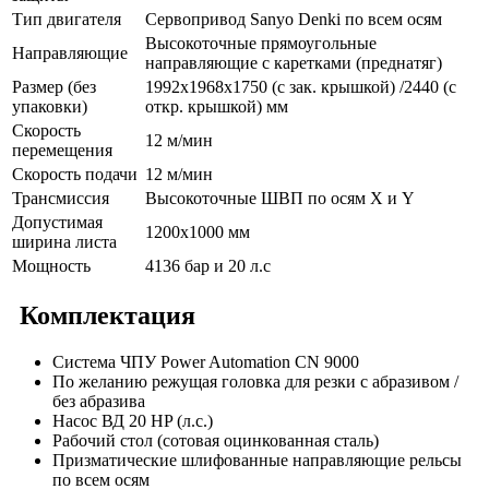
Тип двигателя
Сервопривод Sanyo Denki по всем осям
Высокоточные прямоугольные
Направляющие
направляющие c каретками (преднатяг)
Размер (без
1992х1968х1750 (с зак. крышкой) /2440 (с
упаковки)
откр. крышкой) мм
Cкорость
12 м/мин
перемещения
Скорость подачи
12 м/мин
Трансмиссия
Высокоточные ШВП по осям X и Y
Допустимая
1200х1000 мм
ширина листа
Мощность
4136 бар и 20 л.с
Комплектация
Cистема ЧПУ Power Automation CN 9000
По желанию режущая головка для резки с абразивом /
без абразива
Насос ВД 20 HP (л.с.)
Рабочий стол (сотовая оцинкованная сталь)
Призматические шлифованные направляющие рельсы
по всем осям