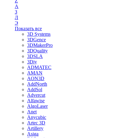
Z
А
З
Л
Э
Показать все
3D Systems
3DGence
3DMakerPro
3DQuality
3DSLA
3Diy
ADMATEC
AMAN
AON3D
AddNorth
AddSol
Advercut
Alfawise
AlgoLaser
Anet
Anycubic
Artec 3D
Artillery
Asiga