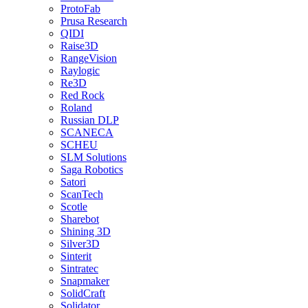
ProtoFab
Prusa Research
QIDI
Raise3D
RangeVision
Raylogic
Re3D
Red Rock
Roland
Russian DLP
SCANECA
SCHEU
SLM Solutions
Saga Robotics
Satori
ScanTech
Scotle
Sharebot
Shining 3D
Silver3D
Sinterit
Sintratec
Snapmaker
SolidCraft
Solidator