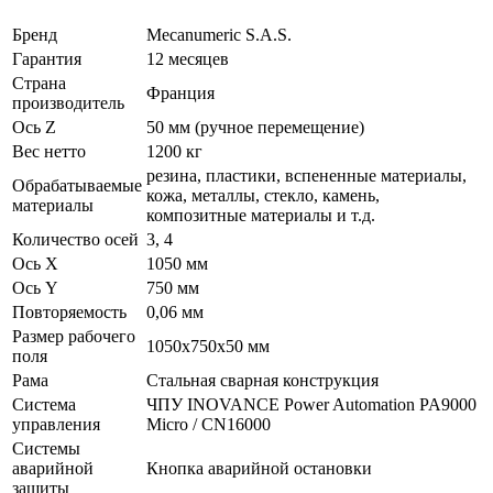
Бренд
Mecanumeric S.A.S.
Гарантия
12 месяцев
Страна
Франция
производитель
Ось Z
50 мм (ручное перемещение)
Вес нетто
1200 кг
резина, пластики, вспененные материалы,
Обрабатываемые
кожа, металлы, стекло, камень,
материалы
композитные материалы и т.д.
Количество осей
3, 4
Ось X
1050 мм
Ось Y
750 мм
Повторяемость
0,06 мм
Размер рабочего
1050х750х50 мм
поля
Рама
Стальная сварная конструкция
Система
ЧПУ INOVANCE Power Automation PA9000
управления
Micro / CN16000
Системы
аварийной
Кнопка аварийной остановки
защиты