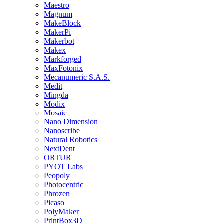
Maestro
Magnum
MakeBlock
MakerPi
Makerbot
Makex
Markforged
MaxFotonix
Mecanumeric S.A.S.
Medit
Mingda
Modix
Mosaic
Nano Dimension
Nanoscribe
Natural Robotics
NextDent
ORTUR
PYOT Labs
Peopoly
Photocentric
Phrozen
Picaso
PolyMaker
PrintBox3D