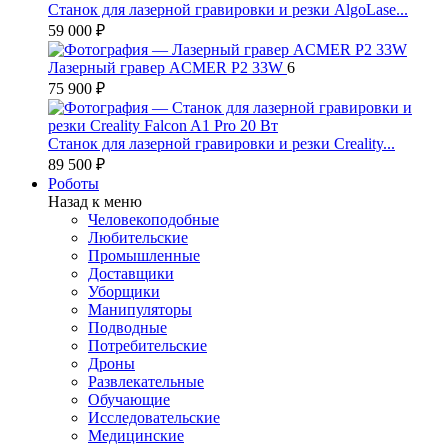
Станок для лазерной гравировки и резки AlgoLase...
59 000 ₽
Лазерный гравер ACMER P2 33W
6
75 900 ₽
Станок для лазерной гравировки и резки Creality...
89 500 ₽
Роботы
Назад к меню
Человекоподобные
Любительские
Промышленные
Доставщики
Уборщики
Манипуляторы
Подводные
Потребительские
Дроны
Развлекательные
Обучающие
Исследовательские
Медицинские