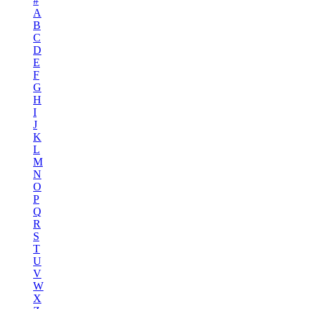
#
A
B
C
D
E
F
G
H
I
J
K
L
M
N
O
P
Q
R
S
T
U
V
W
X