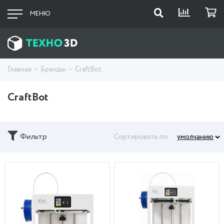
МЕНЮ
Главная
Бренды
CraftBot
CraftBot
Фильтр
Сортировать по: