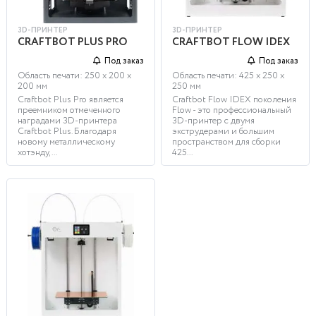
3D-ПРИНТЕР
3D-ПРИНТЕР
CRAFTBOT PLUS PRO
CRAFTBOT FLOW IDEX
Под заказ
Под заказ
Область печати: 250 х 200 х
Область печати: 425 х 250 х
200 мм
250 мм
Craftbot Plus Pro является
Craftbot Flow IDEX поколения
преемником отмеченного
Flow - это профессиональный
наградами 3D-принтера
3D-принтер с двумя
Craftbot Plus. Благодаря
экструдерами и большим
новому металлическому
пространством для сборки
хотэнду,...
425...