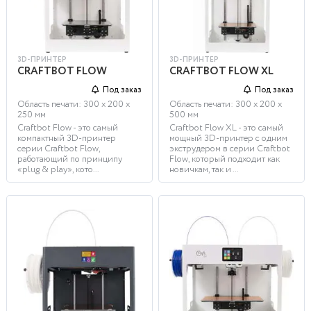
3D-ПРИНТЕР
3D-ПРИНТЕР
CRAFTBOT FLOW
CRAFTBOT FLOW XL
Под заказ
Под заказ
Область печати: 300 х 200 х
Область печати: 300 х 200 х
250 мм
500 мм
Craftbot Flow - это самый
Craftbot Flow XL - это самый
компактный 3D-принтер
мощный 3D-принтер с одним
серии Craftbot Flow,
экструдером в серии Craftbot
работающий по принципу
Flow, который подходит как
«plug & play», кото...
новичкам, так и ...