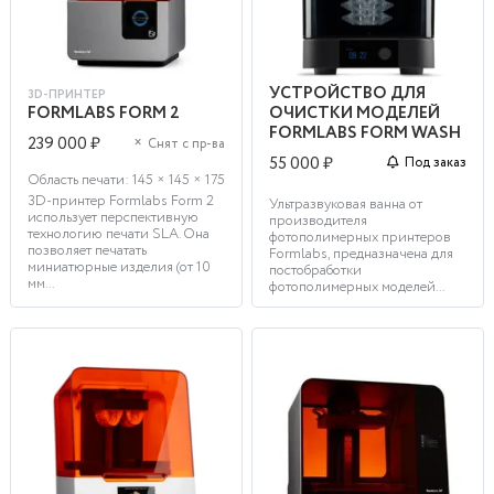
УСТРОЙСТВО ДЛЯ
3D-ПРИНТЕР
FORMLABS FORM 2
ОЧИСТКИ МОДЕЛЕЙ
FORMLABS FORM WASH
239 000 ₽
×
Снят с пр-ва
55 000 ₽
Под заказ
Область печати: 145 × 145 × 175
3D-принтер Formlabs Form 2
Ультразвуковая ванна от
использует перспективную
производителя
технологию печати SLA. Она
фотополимерных принтеров
позволяет печатать
Formlabs, предназначена для
миниатюрные изделия (от 10
постобработки
мм...
фотополимерных моделей...