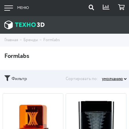
МЕНЮ
Главная
Бренды
Formlabs
Formlabs
Фильтр
Сортировать по: