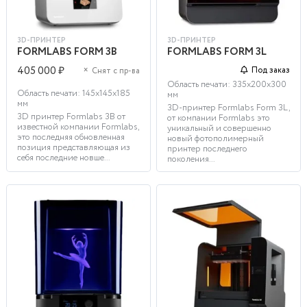
3D-ПРИНТЕР
3D-ПРИНТЕР
FORMLABS FORM 3B
FORMLABS FORM 3L
405 000 ₽
×
Под заказ
Снят с пр-ва
Область печати: 335x200x300
Область печати: 145x145x185
мм
мм
3D-принтер Formlabs Form 3L,
3D принтер Formlabs 3B от
от компании Formlabs это
известной компании Formlabs,
уникальный и совершенно
это последняя обновленная
новый фотополимерный
позиция представляющая из
принтер последнего
себя последние новше...
поколения...