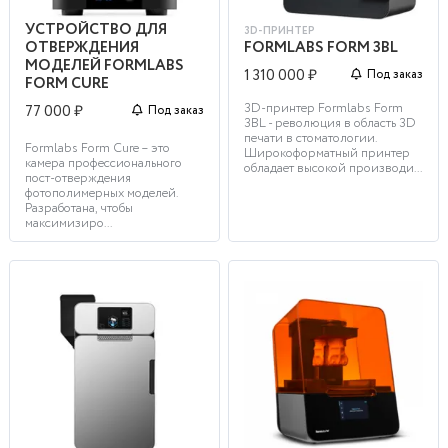
УСТРОЙСТВО ДЛЯ
3D-ПРИНТЕР
ОТВЕРЖДЕНИЯ
FORMLABS FORM 3BL
МОДЕЛЕЙ FORMLABS
1 310 000 ₽
Под заказ
FORM CURE
3D-принтер Formlabs Form
77 000 ₽
Под заказ
3BL - революция в область 3D
печати в стоматологии.
Formlabs Form Cure – это
Широкоформатный принтер
камера профессионального
обладает высокой производи...
пост-отверждения
фотополимерных моделей.
Разработана, чтобы
максимизиро...