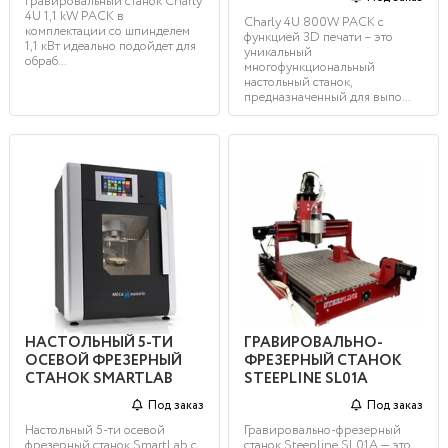
гравировальный станок Charly
4U 1,1 kW PACK в
Charly 4U 800W PACK c
комплектации со шпинделем
функцией 3D печати – это
1,1 кВт идеально подойдет для
уникальный
обраб...
многофункциональный
настольный станок,
предназначенный для выпо...
НАСТОЛЬНЫЙ 5-ТИ
ГРАВИРОВАЛЬНО-
ОСЕВОЙ ФРЕЗЕРНЫЙ
ФРЕЗЕРНЫЙ СТАНОК
СТАНОК SMARTLAB
STEEPLINE SL01А
Под заказ
Под заказ
Настольный 5-ти осевой
Гравировально-фрезерный
фрезерный станок SmartLab с
станок Steepline SL01А — это