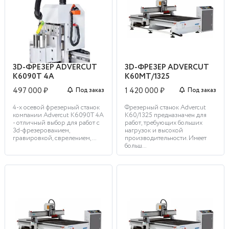
3D-ФРЕЗЕР ADVERCUT
3D-ФРЕЗЕР ADVERCUT
K6090T 4A
K60MT/1325
497 000 ₽
1 420 000 ₽
Под заказ
Под заказ
4-х осевой фрезерный станок
Фрезерный станок Advercut
компании Advercut K6090T 4A
K60/1325 предназначен для
- отличный выбор для работ с
работ, требующих больших
3d-фрезерованием,
нагрузок и высокой
гравировкой, сврелением,...
производительности. Имеет
больш...