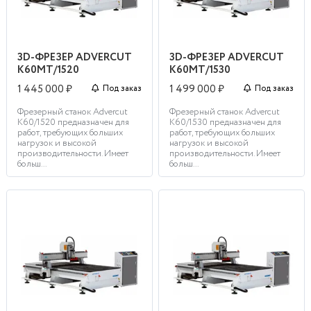
3D-ФРЕЗЕР ADVERCUT
3D-ФРЕЗЕР ADVERCUT
K60MT/1520
K60MT/1530
1 445 000 ₽
1 499 000 ₽
Под заказ
Под заказ
Фрезерный станок Advercut
Фрезерный станок Advercut
K60/1520 предназначен для
K60/1530 предназначен для
работ, требующих больших
работ, требующих больших
нагрузок и высокой
нагрузок и высокой
производительности. Имеет
производительности. Имеет
больш...
больш...