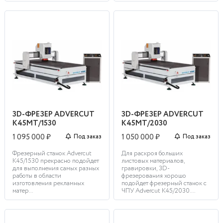
3D-ФРЕЗЕР ADVERCUT
3D-ФРЕЗЕР ADVERCUT
K45MT/1530
K45MT/2030
1 095 000 ₽
1 050 000 ₽
Под заказ
Под заказ
Фрезерный станок Advercut
Для раскроя больших
K45/1530 прекрасно подойдет
листовых материалов,
для выполнения самых разных
гравировки, 3D-
работы в области
фрезерования хорошо
изготовления рекламных
подойдет фрезерный станок с
матер...
ЧПУ Advercut K45/2030. ...