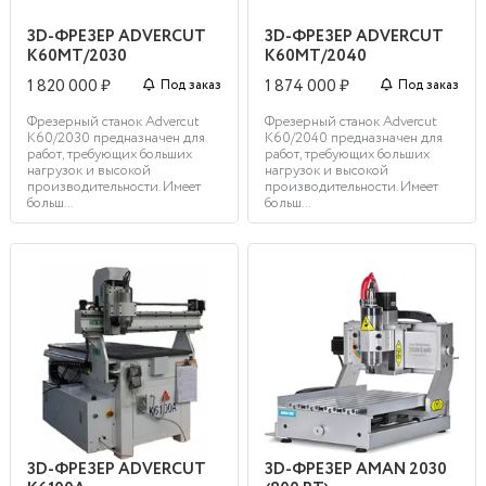
3D-ФРЕЗЕР ADVERCUT
3D-ФРЕЗЕР ADVERCUT
K60MT/2030
K60MT/2040
1 820 000 ₽
1 874 000 ₽
Под заказ
Под заказ
Фрезерный станок Advercut
Фрезерный станок Advercut
K60/2030 предназначен для
K60/2040 предназначен для
работ, требующих больших
работ, требующих больших
нагрузок и высокой
нагрузок и высокой
производительности. Имеет
производительности. Имеет
больш...
больш...
3D-ФРЕЗЕР ADVERCUT
3D-ФРЕЗЕР AMAN 2030