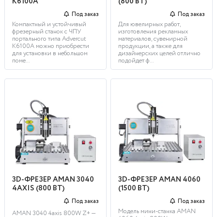
K6100A
(800 ВТ)
Под заказ
Под заказ
Компактный и устойчивый
Для ювелирных работ,
фрезерный станок с ЧПУ
изготовления рекламных
портального типа Advercut
материалов, сувенирной
K6100А можно приобрести
продукции, а также для
для установки в небольшом
дизайнерских целей отлично
поме...
подойдет ф...
3D-ФРЕЗЕР AMAN 3040
3D-ФРЕЗЕР AMAN 4060
4AXIS (800 ВТ)
(1500 ВТ)
Под заказ
Под заказ
Модель мини-станка AMAN
AMAN 3040 4axis 800W Z+ —