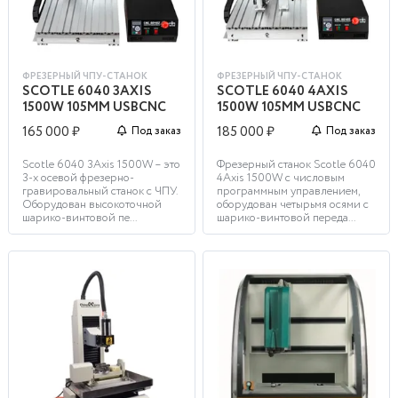
ФРЕЗЕРНЫЙ ЧПУ-СТАНОК
ФРЕЗЕРНЫЙ ЧПУ-СТАНОК
SCOTLE 6040 3AXIS
SCOTLE 6040 4AXIS
1500W 105MM USBCNC
1500W 105MM USBCNC
165 000 ₽
185 000 ₽
Под заказ
Под заказ
Scotle 6040 3Axis 1500W – это
Фрезерный станок Scotle 6040
3-х осевой фрезерно-
4Axis 1500W с числовым
гравировальный станок с ЧПУ.
программным управлением,
Оборудован высокоточной
оборудован четырьмя осями с
шарико-винтовой пе...
шарико-винтовой переда...