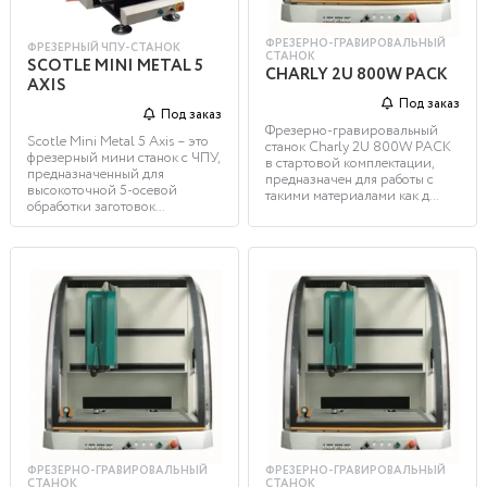
ФРЕЗЕРНО-ГРАВИРОВАЛЬНЫЙ
ФРЕЗЕРНЫЙ ЧПУ-СТАНОК
СТАНОК
SCOTLE MINI METAL 5
CHARLY 2U 800W PACK
AXIS
Под заказ
Под заказ
Фрезерно-гравировальный
Scotle Mini Metal 5 Axis – это
станок Charly 2U 800W PACK
фрезерный мини станок с ЧПУ,
в стартовой комплектации,
предназначенный для
предназначен для работы с
высокоточной 5-осевой
такими материалами как д...
обработки заготовок...
ФРЕЗЕРНО-ГРАВИРОВАЛЬНЫЙ
ФРЕЗЕРНО-ГРАВИРОВАЛЬНЫЙ
СТАНОК
СТАНОК