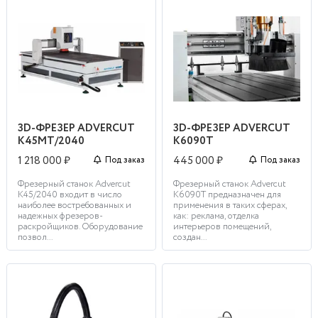
3D-ФРЕЗЕР ADVERCUT
3D-ФРЕЗЕР ADVERCUT
K45MT/2040
K6090T
1 218 000 ₽
445 000 ₽
Под заказ
Под заказ
Фрезерный станок Advercut
Фрезерный станок Advercut
K45/2040 входит в число
K6090T предназначен для
наиболее востребованных и
применения в таких сферах,
надежных фрезеров-
как: реклама, отделка
раскройщиков. Оборудование
интерьеров помещений,
позвол...
создан...