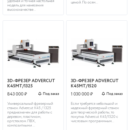
удобная и точная настольная
ценой. По осям...
модель для нанесения
высококачестве...
3D-ФРЕЗЕР ADVERCUT
3D-ФРЕЗЕР ADVERCUT
K45MT/1325
K45MT/1520
843 000 ₽
1 030 000 ₽
Под заказ
Под заказ
Универсальный фрезерный
Если требуется небольшой и
станок Advercut K45 / 1325
надежный фрезерный станок
предназначен для работы с
для творческой работы, то
деревом, пластиком,
покупка Advercut K45/1520 с
оргстеклом. ПВХ,
числовым программным...
композитными ...