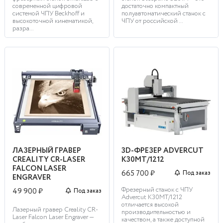
современной цифровой
достаточно компактный
системой ЧПУ Beckhoff и
полуавтоматический станок с
высокоточной кинематикой,
ЧПУ от российской ...
разра...
ЛАЗЕРНЫЙ ГРАВЕР
3D-ФРЕЗЕР ADVERCUT
CREALITY CR-LASER
K30MT/1212
FALCON LASER
665 700 ₽
Под заказ
ENGRAVER
Фрезерный станок с ЧПУ
49 900 ₽
Под заказ
Advercut K30MT/1212
отличается высокой
Лазерный гравер Creality CR-
производительностью и
Laser Falcon Laser Engraver —
качеством, а также доступной