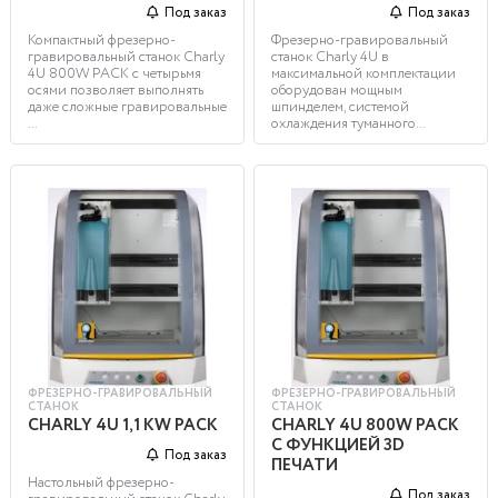
Под заказ
Под заказ
Компактный фрезерно-
Фрезерно-гравировальный
гравировальный станок Charly
станок Charly 4U в
4U 800W PACK с четырьмя
максимальной комплектации
осями позволяет выполнять
оборудован мощным
даже сложные гравировальные
шпинделем, системой
...
охлаждения туманного...
ФРЕЗЕРНО-ГРАВИРОВАЛЬНЫЙ
ФРЕЗЕРНО-ГРАВИРОВАЛЬНЫЙ
СТАНОК
СТАНОК
CHARLY 4U 1,1 KW PACK
CHARLY 4U 800W PACK
C ФУНКЦИЕЙ 3D
Под заказ
ПЕЧАТИ
Настольный фрезерно-
Под заказ