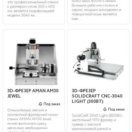
4060 4axis 800W с самым
это профессиональный станок
большим рабочим столом в
с размером стола 300 x 400
серии, мощным шпинделем и
мм, является модификацией
поворотной осью является
модели 3040 4a...
одн...
3D-ФРЕЗЕР AMAN AM30
3D-ФРЕЗЕР
JEWEL
SOLIDCRAFT CNC-3040
LIGHT (300ВТ)
Под заказ
Под заказ
Относительно легкий и
компактный фрезерный мини-
SolidCraft 3040 Light (800Вт) -
станок AMAN AM30 Jewel
настольный ЧПУ фрезер и
может выполнять сразу
гравер с жесткой
несколько необходимых
алюминиевой рамой и