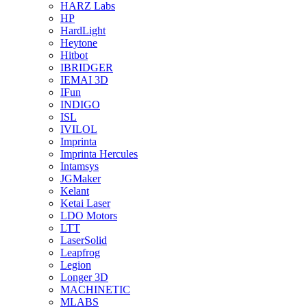
HARZ Labs
HP
HardLight
Heytone
Hitbot
IBRIDGER
IEMAI 3D
IFun
INDIGO
ISL
IVILOL
Imprinta
Imprinta Hercules
Intamsys
JGMaker
Kelant
Ketai Laser
LDO Motors
LTT
LaserSolid
Leapfrog
Legion
Longer 3D
MACHINETIC
MLABS