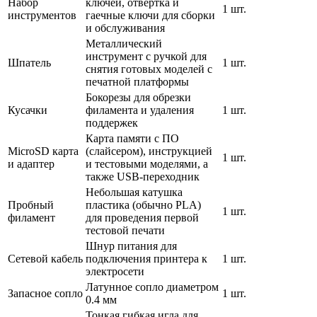
Набор
ключей, отвертка и
1 шт.
инструментов
гаечные ключи для сборки
и обслуживания
Металлический
инструмент с ручкой для
Шпатель
1 шт.
снятия готовых моделей с
печатной платформы
Бокорезы для обрезки
Кусачки
филамента и удаления
1 шт.
поддержек
Карта памяти с ПО
MicroSD карта
(слайсером), инструкцией
1 шт.
и адаптер
и тестовыми моделями, а
также USB-переходник
Небольшая катушка
Пробный
пластика (обычно PLA)
1 шт.
филамент
для проведения первой
тестовой печати
Шнур питания для
Сетевой кабель
подключения принтера к
1 шт.
электросети
Латунное сопло диаметром
Запасное сопло
1 шт.
0.4 мм
Тонкая гибкая игла для