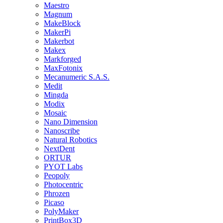
Maestro
Magnum
MakeBlock
MakerPi
Makerbot
Makex
Markforged
MaxFotonix
Mecanumeric S.A.S.
Medit
Mingda
Modix
Mosaic
Nano Dimension
Nanoscribe
Natural Robotics
NextDent
ORTUR
PYOT Labs
Peopoly
Photocentric
Phrozen
Picaso
PolyMaker
PrintBox3D