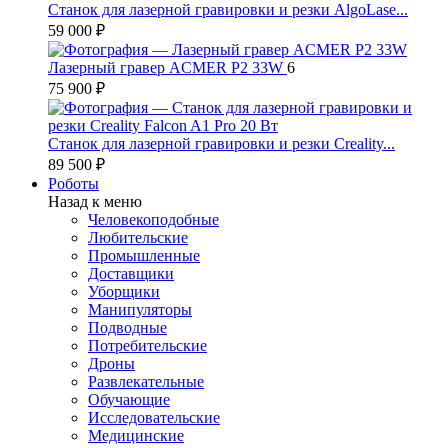
Станок для лазерной гравировки и резки AlgoLase...
59 000 ₽
Лазерный гравер ACMER P2 33W
6
75 900 ₽
Станок для лазерной гравировки и резки Creality...
89 500 ₽
Роботы
Назад к меню
Человекоподобные
Любительские
Промышленные
Доставщики
Уборщики
Манипуляторы
Подводные
Потребительские
Дроны
Развлекательные
Обучающие
Исследовательские
Медицинские