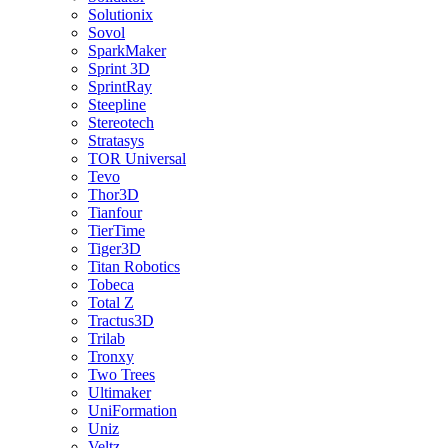
Solutionix
Sovol
SparkMaker
Sprint 3D
SprintRay
Steepline
Stereotech
Stratasys
TOR Universal
Tevo
Thor3D
Tianfour
TierTime
Tiger3D
Titan Robotics
Tobeca
Total Z
Tractus3D
Trilab
Tronxy
Two Trees
Ultimaker
UniFormation
Uniz
Veltz