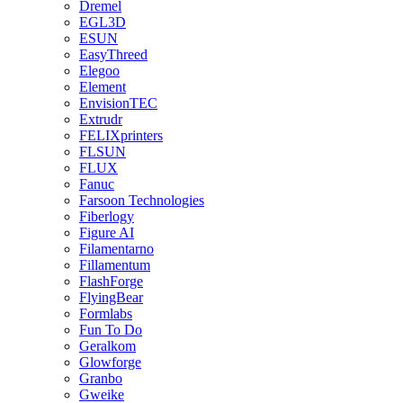
Dremel
EGL3D
ESUN
EasyThreed
Elegoo
Element
EnvisionTEC
Extrudr
FELIXprinters
FLSUN
FLUX
Fanuc
Farsoon Technologies
Fiberlogy
Figure AI
Filamentarno
Fillamentum
FlashForge
FlyingBear
Formlabs
Fun To Do
Geralkom
Glowforge
Granbo
Gweike