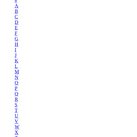
#
A
B
C
D
E
F
G
H
I
J
K
L
M
N
O
P
Q
R
S
T
U
V
W
X