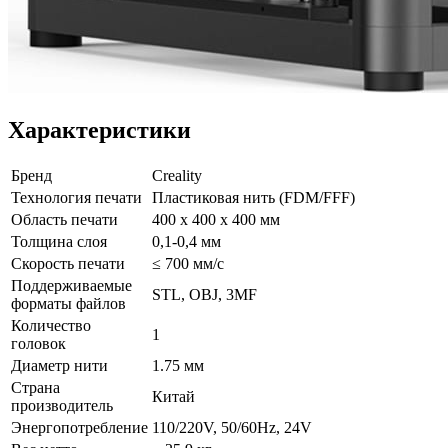
Характеристики
Бренд
Creality
Технология печати
Пластиковая нить (FDM/FFF)
Область печати
400 х 400 х 400 мм
Толщина слоя
0,1-0,4 мм
Скорость печати
≤ 700 мм/с
Поддерживаемые
STL, OBJ, 3MF
форматы файлов
Количество
1
головок
Диаметр нити
1.75 мм
Страна
Китай
производитель
Энергопотребление
110/220V, 50/60Hz, 24V