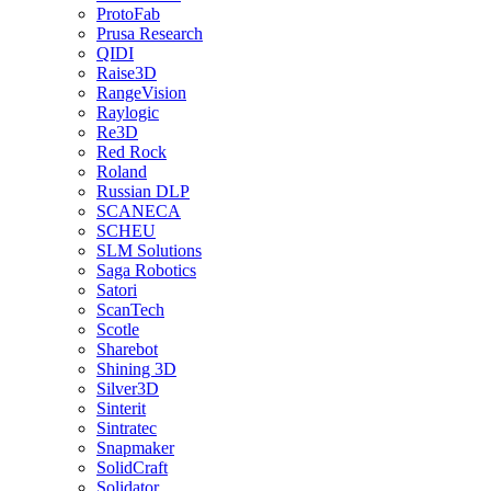
ProtoFab
Prusa Research
QIDI
Raise3D
RangeVision
Raylogic
Re3D
Red Rock
Roland
Russian DLP
SCANECA
SCHEU
SLM Solutions
Saga Robotics
Satori
ScanTech
Scotle
Sharebot
Shining 3D
Silver3D
Sinterit
Sintratec
Snapmaker
SolidCraft
Solidator