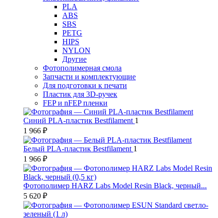
PLA
ABS
SBS
PETG
HIPS
NYLON
Другие
Фотополимерная смола
Запчасти и комплектующие
Для подготовки к печати
Пластик для 3D-ручек
FEP и nFEP пленки
Синий PLA-пластик Bestfilament
1
1 966 ₽
Белый PLA-пластик Bestfilament
1
1 966 ₽
Фотополимер HARZ Labs Model Resin Black, черный...
5 620 ₽