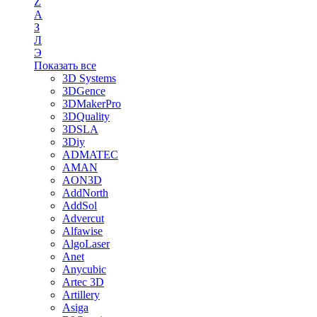
Z
А
З
Л
Э
Показать все
3D Systems
3DGence
3DMakerPro
3DQuality
3DSLA
3Diy
ADMATEC
AMAN
AON3D
AddNorth
AddSol
Advercut
Alfawise
AlgoLaser
Anet
Anycubic
Artec 3D
Artillery
Asiga