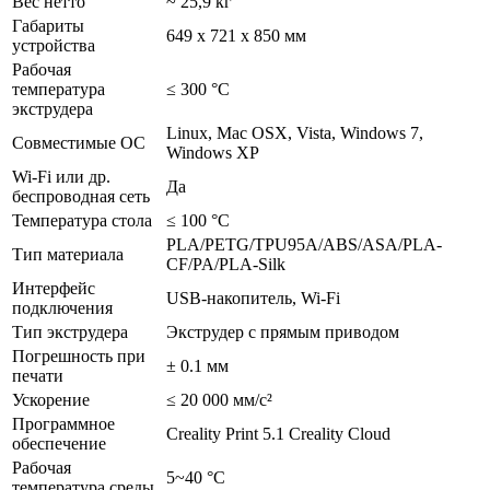
Вес нетто
~ 25,9 кг
Габариты
649 x 721 x 850 мм
устройства
Рабочая
температура
≤ 300 °С
экструдера
Linux, Mac OSX, Vista, Windows 7,
Совместимые ОС
Windows XP
Wi-Fi или др.
Да
беспроводная сеть
Температура стола
≤ 100 °С
PLA/PETG/TPU95A/ABS/ASA/PLA-
Тип материала
CF/PA/PLA-Silk
Интерфейс
USB-накопитель, Wi-Fi
подключения
Тип экструдера
Экструдер с прямым приводом
Погрешность при
± 0.1 мм
печати
Ускорение
≤ 20 000 мм/с²
Программное
Creality Print 5.1 Creality Cloud
обеспечение
Рабочая
5~40 °С
температура среды