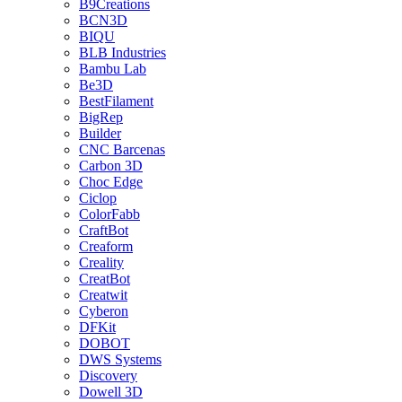
B9Creations
BCN3D
BIQU
BLB Industries
Bambu Lab
Be3D
BestFilament
BigRep
Builder
CNC Barcenas
Carbon 3D
Choc Edge
Ciclop
ColorFabb
CraftBot
Creaform
Creality
CreatBot
Creatwit
Cyberon
DFKit
DOBOT
DWS Systems
Discovery
Dowell 3D