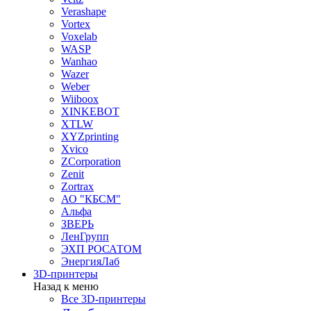
Verashape
Vortex
Voxelab
WASP
Wanhao
Wazer
Weber
Wiiboox
XINKEBOT
XTLW
XYZprinting
Xvico
ZCorporation
Zenit
Zortrax
АО "КБСМ"
Альфа
ЗВЕРЬ
ЛенГрупп
ЭХП РОСАТОМ
ЭнергияЛаб
3D-принтеры
Назад к меню
Все 3D-принтеры