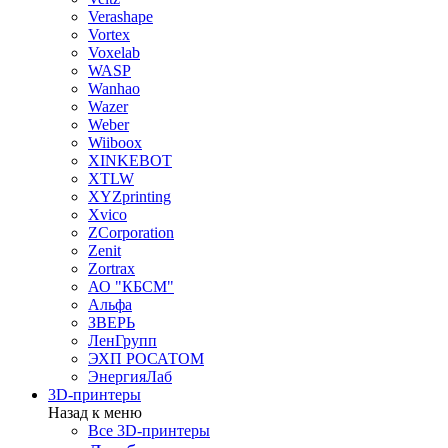
Verashape
Vortex
Voxelab
WASP
Wanhao
Wazer
Weber
Wiiboox
XINKEBOT
XTLW
XYZprinting
Xvico
ZCorporation
Zenit
Zortrax
АО "КБСМ"
Альфа
ЗВЕРЬ
ЛенГрупп
ЭХП РОСАТОМ
ЭнергияЛаб
3D-принтеры
Назад к меню
Все 3D-принтеры