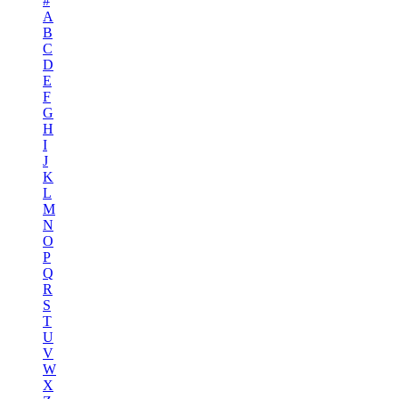
#
A
B
C
D
E
F
G
H
I
J
K
L
M
N
O
P
Q
R
S
T
U
V
W
X