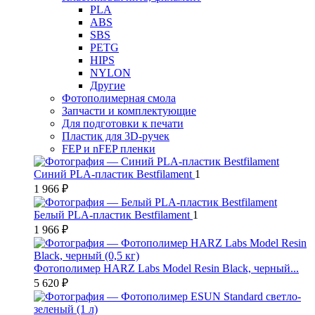
PLA
ABS
SBS
PETG
HIPS
NYLON
Другие
Фотополимерная смола
Запчасти и комплектующие
Для подготовки к печати
Пластик для 3D-ручек
FEP и nFEP пленки
Синий PLA-пластик Bestfilament
1
1 966 ₽
Белый PLA-пластик Bestfilament
1
1 966 ₽
Фотополимер HARZ Labs Model Resin Black, черный...
5 620 ₽