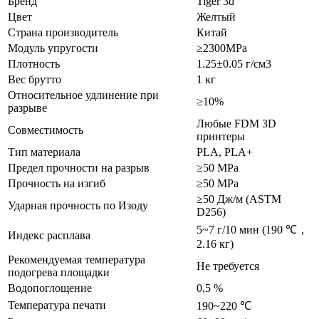
Бренд
Tiger 3d
Цвет
Желтый
Страна производитель
Китай
Модуль упругости
≥2300MPa
Плотность
1.25±0.05 г/см3
Вес брутто
1 кг
Относительное удлинение при
≥10%
разрыве
Любые FDM 3D
Совместимость
принтеры
Тип материала
PLA, PLA+
Предел прочности на разрыв
≥50 MPa
Прочность на изгиб
≥50 MPa
≥50 Дж/м (ASTM
Ударная прочность по Изоду
D256)
5~7 г/10 мин (190 ℃，
Индекс расплава
2.16 кг)
Рекомендуемая температура
Не требуется
подогрева площадки
Водопоглощение
0,5 %
Температура печати
190~220 ℃