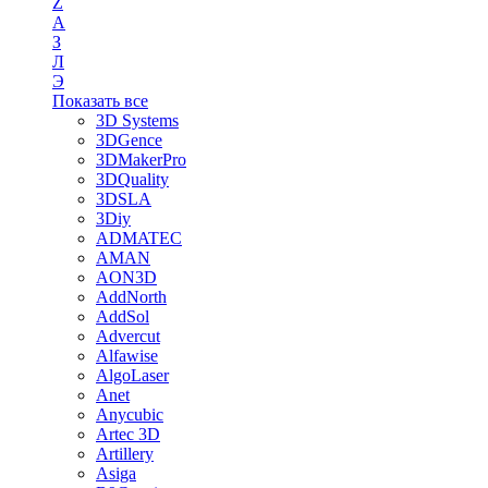
Z
А
З
Л
Э
Показать все
3D Systems
3DGence
3DMakerPro
3DQuality
3DSLA
3Diy
ADMATEC
AMAN
AON3D
AddNorth
AddSol
Advercut
Alfawise
AlgoLaser
Anet
Anycubic
Artec 3D
Artillery
Asiga