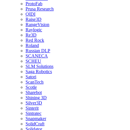
ProtoFab
Prusa Research
QIDI
Raise3D
RangeVision
Raylogic
Re3D
Red Rock
Roland
Russian DLP
SCANECA
SCHEU
SLM Solutions
Saga Robotics
Satori
ScanTech
Scotle
Sharebot
Shining 3D
Silver3D
Sinterit
Sintratec
Snapmaker
SolidCraft
Solidator