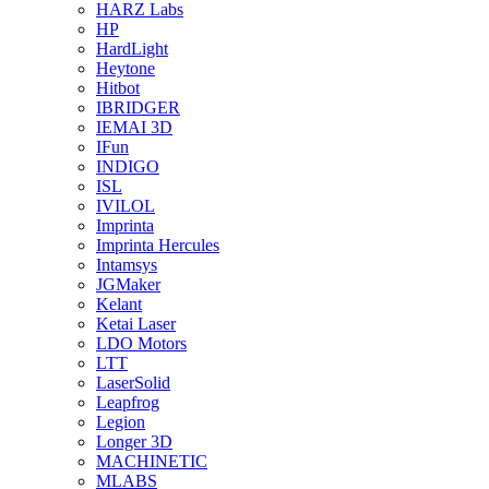
HARZ Labs
HP
HardLight
Heytone
Hitbot
IBRIDGER
IEMAI 3D
IFun
INDIGO
ISL
IVILOL
Imprinta
Imprinta Hercules
Intamsys
JGMaker
Kelant
Ketai Laser
LDO Motors
LTT
LaserSolid
Leapfrog
Legion
Longer 3D
MACHINETIC
MLABS