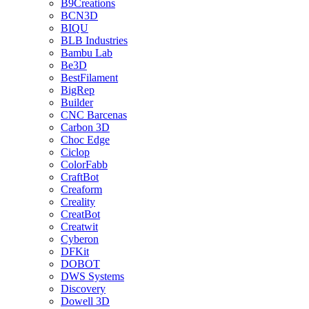
B9Creations
BCN3D
BIQU
BLB Industries
Bambu Lab
Be3D
BestFilament
BigRep
Builder
CNC Barcenas
Carbon 3D
Choc Edge
Ciclop
ColorFabb
CraftBot
Creaform
Creality
CreatBot
Creatwit
Cyberon
DFKit
DOBOT
DWS Systems
Discovery
Dowell 3D