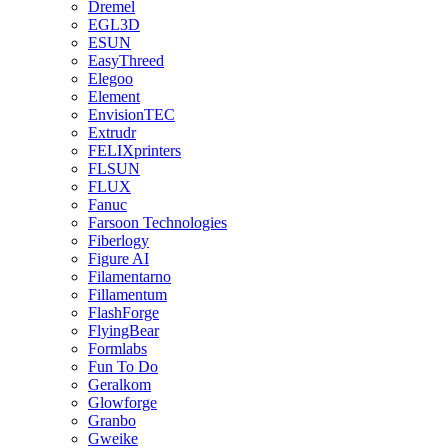
Dremel
EGL3D
ESUN
EasyThreed
Elegoo
Element
EnvisionTEC
Extrudr
FELIXprinters
FLSUN
FLUX
Fanuc
Farsoon Technologies
Fiberlogy
Figure AI
Filamentarno
Fillamentum
FlashForge
FlyingBear
Formlabs
Fun To Do
Geralkom
Glowforge
Granbo
Gweike