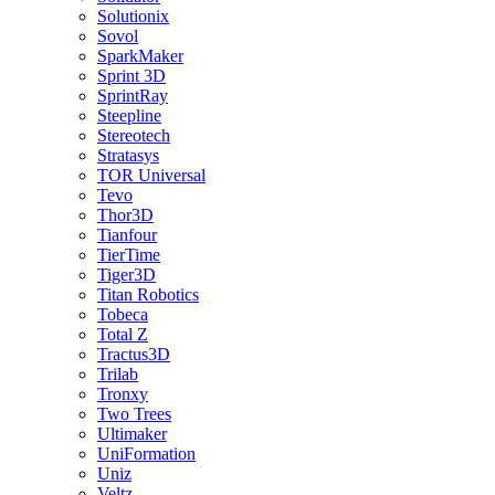
Solutionix
Sovol
SparkMaker
Sprint 3D
SprintRay
Steepline
Stereotech
Stratasys
TOR Universal
Tevo
Thor3D
Tianfour
TierTime
Tiger3D
Titan Robotics
Tobeca
Total Z
Tractus3D
Trilab
Tronxy
Two Trees
Ultimaker
UniFormation
Uniz
Veltz