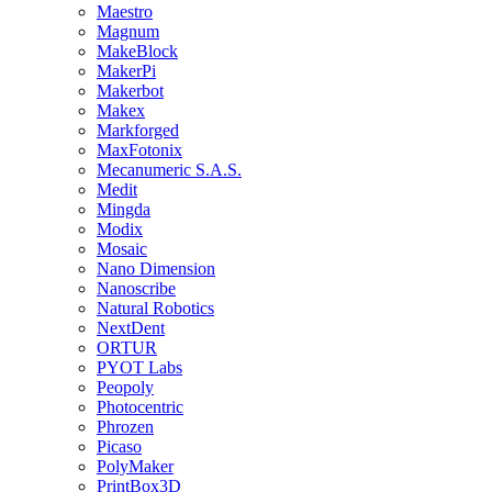
Maestro
Magnum
MakeBlock
MakerPi
Makerbot
Makex
Markforged
MaxFotonix
Mecanumeric S.A.S.
Medit
Mingda
Modix
Mosaic
Nano Dimension
Nanoscribe
Natural Robotics
NextDent
ORTUR
PYOT Labs
Peopoly
Photocentric
Phrozen
Picaso
PolyMaker
PrintBox3D