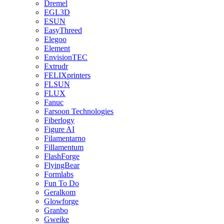
Dremel
EGL3D
ESUN
EasyThreed
Elegoo
Element
EnvisionTEC
Extrudr
FELIXprinters
FLSUN
FLUX
Fanuc
Farsoon Technologies
Fiberlogy
Figure AI
Filamentarno
Fillamentum
FlashForge
FlyingBear
Formlabs
Fun To Do
Geralkom
Glowforge
Granbo
Gweike