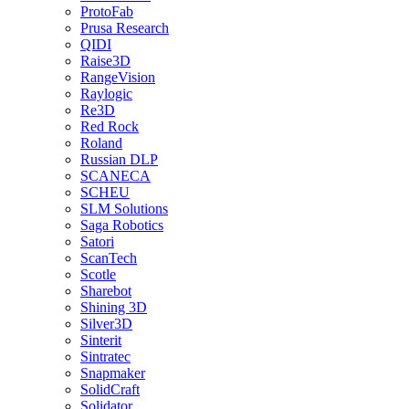
ProtoFab
Prusa Research
QIDI
Raise3D
RangeVision
Raylogic
Re3D
Red Rock
Roland
Russian DLP
SCANECA
SCHEU
SLM Solutions
Saga Robotics
Satori
ScanTech
Scotle
Sharebot
Shining 3D
Silver3D
Sinterit
Sintratec
Snapmaker
SolidCraft
Solidator