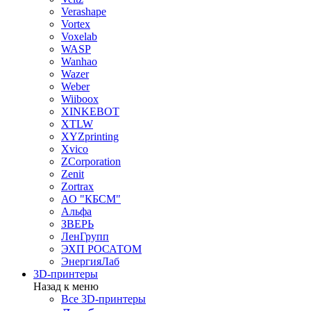
Verashape
Vortex
Voxelab
WASP
Wanhao
Wazer
Weber
Wiiboox
XINKEBOT
XTLW
XYZprinting
Xvico
ZCorporation
Zenit
Zortrax
АО "КБСМ"
Альфа
ЗВЕРЬ
ЛенГрупп
ЭХП РОСАТОМ
ЭнергияЛаб
3D-принтеры
Назад к меню
Все 3D-принтеры