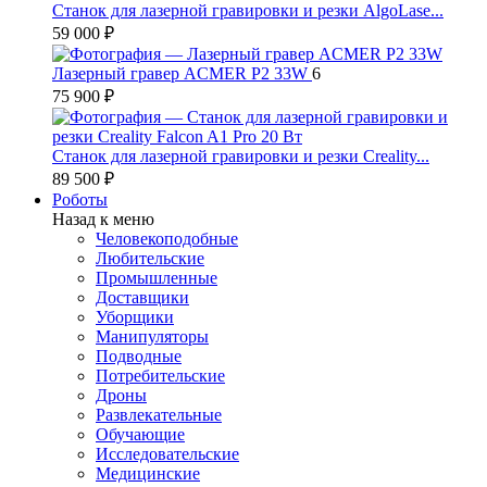
Станок для лазерной гравировки и резки AlgoLase...
59 000 ₽
Лазерный гравер ACMER P2 33W
6
75 900 ₽
Станок для лазерной гравировки и резки Creality...
89 500 ₽
Роботы
Назад к меню
Человекоподобные
Любительские
Промышленные
Доставщики
Уборщики
Манипуляторы
Подводные
Потребительские
Дроны
Развлекательные
Обучающие
Исследовательские
Медицинские