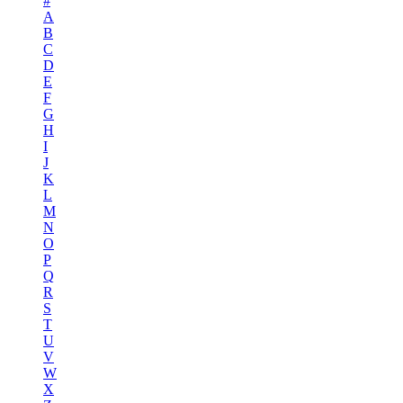
#
A
B
C
D
E
F
G
H
I
J
K
L
M
N
O
P
Q
R
S
T
U
V
W
X