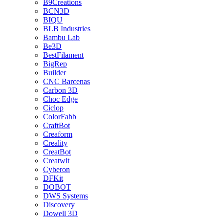
B9Creations
BCN3D
BIQU
BLB Industries
Bambu Lab
Be3D
BestFilament
BigRep
Builder
CNC Barcenas
Carbon 3D
Choc Edge
Ciclop
ColorFabb
CraftBot
Creaform
Creality
CreatBot
Creatwit
Cyberon
DFKit
DOBOT
DWS Systems
Discovery
Dowell 3D