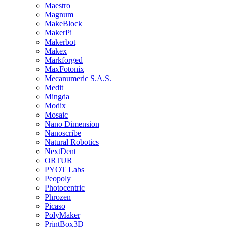
Maestro
Magnum
MakeBlock
MakerPi
Makerbot
Makex
Markforged
MaxFotonix
Mecanumeric S.A.S.
Medit
Mingda
Modix
Mosaic
Nano Dimension
Nanoscribe
Natural Robotics
NextDent
ORTUR
PYOT Labs
Peopoly
Photocentric
Phrozen
Picaso
PolyMaker
PrintBox3D