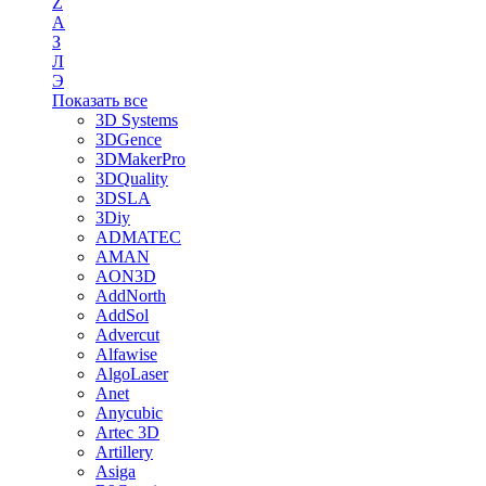
Z
А
З
Л
Э
Показать все
3D Systems
3DGence
3DMakerPro
3DQuality
3DSLA
3Diy
ADMATEC
AMAN
AON3D
AddNorth
AddSol
Advercut
Alfawise
AlgoLaser
Anet
Anycubic
Artec 3D
Artillery
Asiga