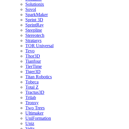
Solutionix
Sovol
SparkMaker
Sprint 3D
SprintRay
Steepline
Stereotech
Stratasys
TOR Universal
Tevo
Thor3D
Tianfour
TierTime
Tiger3D
Titan Robotics
Tobeca
Total Z
Tractus3D
Trilab
Tronxy
Two Trees
Ultimaker
UniFormation
Uniz
Veltz