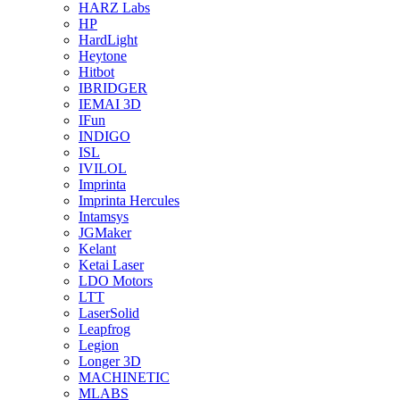
HARZ Labs
HP
HardLight
Heytone
Hitbot
IBRIDGER
IEMAI 3D
IFun
INDIGO
ISL
IVILOL
Imprinta
Imprinta Hercules
Intamsys
JGMaker
Kelant
Ketai Laser
LDO Motors
LTT
LaserSolid
Leapfrog
Legion
Longer 3D
MACHINETIC
MLABS