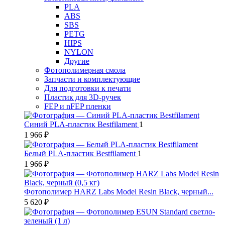
PLA
ABS
SBS
PETG
HIPS
NYLON
Другие
Фотополимерная смола
Запчасти и комплектующие
Для подготовки к печати
Пластик для 3D-ручек
FEP и nFEP пленки
Синий PLA-пластик Bestfilament
1
1 966 ₽
Белый PLA-пластик Bestfilament
1
1 966 ₽
Фотополимер HARZ Labs Model Resin Black, черный...
5 620 ₽