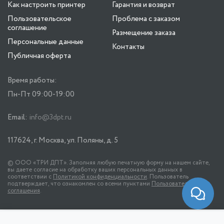
Как настроить принтер
Гарантия и возврат
Пользовательское
Проблема с заказом
соглашение
Размещение заказа
Персональные данные
Контакты
Публичная оферта
Время работы:
Пн-Пт 09:00-19:00
Email:
info@3dpt.ru
117624, г. Москва, ул. Поляны, д. 5
© ООО «ТРИ ДПТ». Заполняя любую печатную форму на нашем сайте,
вы даете согласие на обработку ваших персональных данных в
соответствии с
Политикой конфиденциальности
. Пользователь
подтверждает, что ознакомлен со всеми пунктами
Пользовательского
соглашения
.