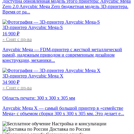
Доступна обновленная модель этого принтера: Anycubic Mega
Zero 2.0 Anycubic Mega Zero бюджетная модель 3D-принтера.
Время от ра...
3D-принтер
Anycubic Mega-S
16 900 ₽
Снят с пр-ва
×
Anycubic Mega — FDM-принтер с жесткой металлической
рамой, надежным приводом и современным дизайном
конструкции, механики...
3D-принтер
Anycubic Mega X
34 900 ₽
Снят с пр-ва
×
Область печати: 300 х 300 х 305 мм
Anycubic Mega X — самый большой принтер в «семействе
Mega» с объемом сборки 300 x 300 x 305 мм. Это делает е...
Настройка и консультации
Доставка по России