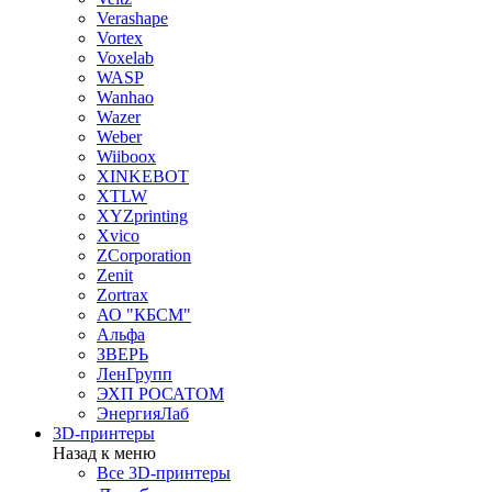
Verashape
Vortex
Voxelab
WASP
Wanhao
Wazer
Weber
Wiiboox
XINKEBOT
XTLW
XYZprinting
Xvico
ZCorporation
Zenit
Zortrax
АО "КБСМ"
Альфа
ЗВЕРЬ
ЛенГрупп
ЭХП РОСАТОМ
ЭнергияЛаб
3D-принтеры
Назад к меню
Все 3D-принтеры