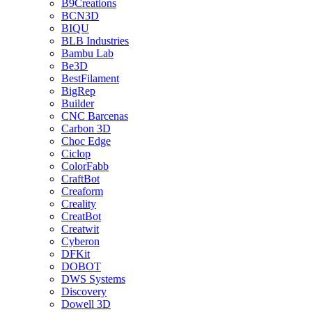
B9Creations
BCN3D
BIQU
BLB Industries
Bambu Lab
Be3D
BestFilament
BigRep
Builder
CNC Barcenas
Carbon 3D
Choc Edge
Ciclop
ColorFabb
CraftBot
Creaform
Creality
CreatBot
Creatwit
Cyberon
DFKit
DOBOT
DWS Systems
Discovery
Dowell 3D