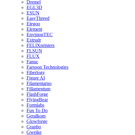
Dremel
EGL3D
ESUN
EasyThreed
Elegoo
Element
EnvisionTEC
Extrudr
FELIXprinters
FLSUN
FLUX
Fanuc
Farsoon Technologies
Fiberlogy
Figure AI
Filamentarno
Fillamentum
FlashForge
FlyingBear
Formlabs
Fun To Do
Geralkom
Glowforge
Granbo
Gweike