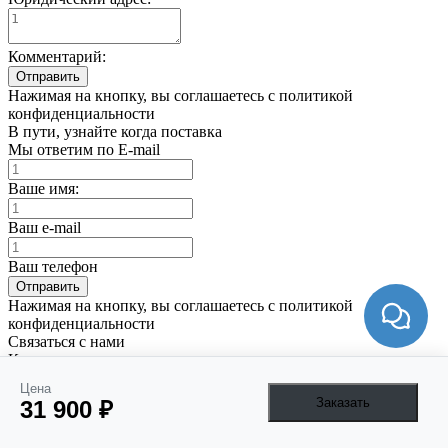
Комментарий:
Отправить
Нажимая на кнопку, вы соглашаетесь с политикой
конфиденциальности
В пути, узнайте когда поставка
Мы ответим по E-mail
Ваше имя:
Ваш e-mail
Ваш телефон
Отправить
Нажимая на кнопку, вы соглашаетесь с политикой
конфиденциальности
Связаться с нами
Как связаться
Цена
Написать в Telegam
Заказать
31 900 ₽
Написать Email
info@3dpt.ru
В наличии ли?