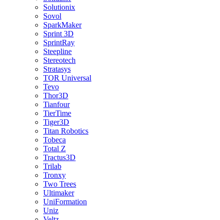
Solutionix
Sovol
SparkMaker
Sprint 3D
SprintRay
Steepline
Stereotech
Stratasys
TOR Universal
Tevo
Thor3D
Tianfour
TierTime
Tiger3D
Titan Robotics
Tobeca
Total Z
Tractus3D
Trilab
Tronxy
Two Trees
Ultimaker
UniFormation
Uniz
Veltz