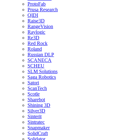
ProtoFab
Prusa Research
QIDI
Raise3D
RangeVision
Raylogic
Re3D
Red Rock
Roland
Russian DLP
SCANECA
SCHEU
SLM Solutions
Saga Robotics
Satori
ScanTech
Scotle
Sharebot
Shining 3D
Silver3D
Sinterit
Sintratec
Snapmaker
SolidCraft
Solidator