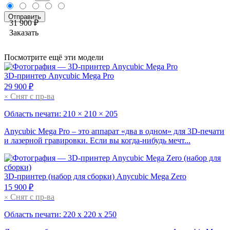
31 900 ₽
Заказать
Посмотрите ещё эти модели
3D-принтер
Anycubic Mega Pro
29 900 ₽
Снят с пр-ва
×
Область печати: 210 × 210 × 205
Anycubic Mega Pro – это аппарат «два в одном» для 3D-печати
и лазерной гравировки. Если вы когда-нибудь мечт...
3D-принтер
(набор для сборки)
Anycubic Mega Zero
15 900 ₽
Снят с пр-ва
×
Область печати: 220 х 220 х 250