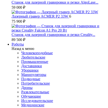
Станок для лазерной гравировки и резки AlgoLase...
59 000 ₽
Лазерный гравер ACMER P2 33W
6
75 900 ₽
Станок для лазерной гравировки и резки Creality...
89 500 ₽
Роботы
Назад к меню
Человекоподобные
Любительские
Промышленные
Доставщики
Уборщики
Манипуляторы
Подводные
Потребительские
Дроны
Развлекательные
Обучающие
Исследовательские
Медицинские