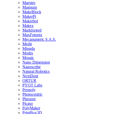
Maestro
Magnum
MakeBlock
MakerPi
Makerbot
Makex
Markforged
MaxFotonix
Mecanumeric S.A.S.
Medit
Mingda
Modix
Mosaic
Nano Dimension
Nanoscribe
Natural Robotics
NextDent
ORTUR
PYOT Labs
Peopoly
Photocentric
Phrozen
Picaso
PolyMaker
PrintBox3D