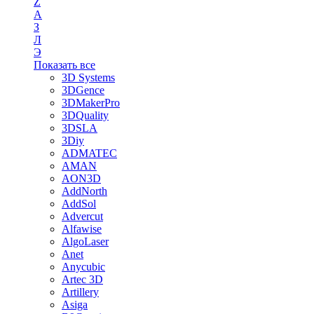
Z
А
З
Л
Э
Показать все
3D Systems
3DGence
3DMakerPro
3DQuality
3DSLA
3Diy
ADMATEC
AMAN
AON3D
AddNorth
AddSol
Advercut
Alfawise
AlgoLaser
Anet
Anycubic
Artec 3D
Artillery
Asiga