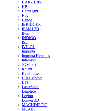
HARZ Labs
HP
HardLight
Heytone
Hitbot
IBRIDGER
IEMAI 3D
IFun
INDIGO
ISL
IVILOL
Imprinta
Imprinta Hercules
Intamsys
JGMaker
Kelant
Ketai Laser
LDO Motors
LTT
LaserSolid
Leapfrog
Legion
Longer 3D
MACHINETIC
MLABS