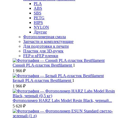
PLA
ABS
SBS
PETG
HIPS
NYLON
Другие
Фотополимерная смола
Запчасти и комплектующие
Для подготовки к печати
Пластик для 3D-ручек
FEP и nFEP пленки
Синий PLA-пластик Bestfilament
1
1 966 ₽
Белый PLA-пластик Bestfilament
1
1 966 ₽
Фотополимер HARZ Labs Model Resin Black, черный...
5 620 ₽