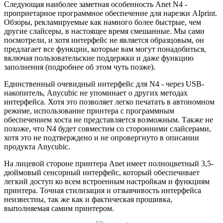
Следующая наиболее заметная особенность Anet N4 -
проприетарное программное обеспечение для нарезки AIprint.
Обзоры, рекламируемые как намного более быстрые, чем
другие слайсеры, в настоящее время смешанные. Мы сами
посмотрели, и хотя интерфейс не является образцовым, он
предлагает все функции, которые вам могут понадобиться,
включая пользовательские поддержки и даже функцию
заполнения (подробнее об этом чуть позже).
Единственный очевидный интерфейс для N4 - через USB-
накопитель, Anycubic не упоминает о других методах
интерфейса. Хотя это позволяет легко печатать в автономном
режиме, использование принтера с программным
обеспечением хоста не представляется возможным. Также не
похоже, что N4 будет совместим со сторонними слайсерами,
хотя это не подтверждено и не опровергнуто в описании
продукта Anycubic.
На лицевой стороне принтера Anet имеет полноцветный 3,5-
дюймовый сенсорный интерфейс, который обеспечивает
легкий доступ ко всем встроенным настройкам и функциям
принтера. Точная стилизация и отзывчивость интерфейса
неизвестны, так же как и фактическая прошивка,
выполняемая самим принтером.