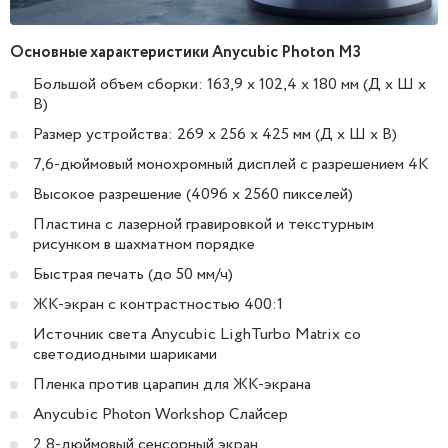
Основные характеристики Anycubic Photon M3
Большой объем сборки: 163,9 x 102,4 x 180 мм (Д x Ш x
В)
Размер устройства: 269 х 256 х 425 мм (Д х Ш х В)
7,6-дюймовый монохромный дисплей с разрешением 4K
Высокое разрешение (4096 x 2560 пикселей)
Пластина с лазерной гравировкой и текстурным
рисунком в шахматном порядке
Быстрая печать (до 50 мм/ч)
ЖК-экран с контрастностью 400:1
Источник света Anycubic LighTurbo Matrix со
светодиодными шариками
Пленка против царапин для ЖК-экрана
Anycubic Photon Workshop Слайсер
2,8-дюймовый сенсорный экран