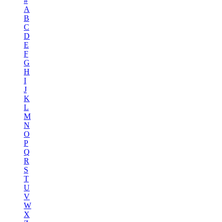
#
A
B
C
D
E
F
G
H
I
J
K
L
M
N
O
P
Q
R
S
T
U
V
W
X