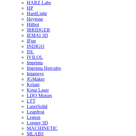
HARZ Labs
HP
HardLight
Heytone
Hitbot
IBRIDGER
IEMAI 3D
IFun
INDIGO
ISL
IVILOL
Imprinta
Imprinta Hercules
Intamsys
JGMaker
Kelant
Ketai Laser
LDO Motors
LTT
LaserSolid
Leapfrog
Legion
Longer 3D
MACHINETIC
MLABS