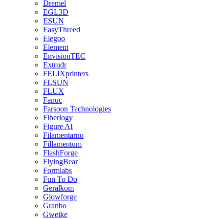
Dremel
EGL3D
ESUN
EasyThreed
Elegoo
Element
EnvisionTEC
Extrudr
FELIXprinters
FLSUN
FLUX
Fanuc
Farsoon Technologies
Fiberlogy
Figure AI
Filamentarno
Fillamentum
FlashForge
FlyingBear
Formlabs
Fun To Do
Geralkom
Glowforge
Granbo
Gweike