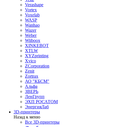
Verashape
Vortex
Voxelab
WASP
Wanhao
Wazer
Weber
Wiiboox
XINKEBOT
XTLW
XYZprinting
Xvico
ZCorporation
Zenit
Zortrax
АО "КБСМ"
Альфа
ЗВЕРЬ
ЛенГрупп
ЭХП РОСАТОМ
ЭнергияЛаб
3D-принтеры
Назад к меню
Все 3D-принтеры