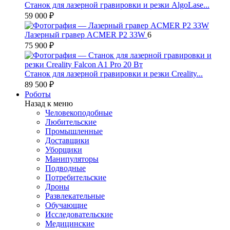
Станок для лазерной гравировки и резки AlgoLase...
59 000 ₽
Лазерный гравер ACMER P2 33W
6
75 900 ₽
Станок для лазерной гравировки и резки Creality...
89 500 ₽
Роботы
Назад к меню
Человекоподобные
Любительские
Промышленные
Доставщики
Уборщики
Манипуляторы
Подводные
Потребительские
Дроны
Развлекательные
Обучающие
Исследовательские
Медицинские