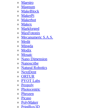
Maestro
Magnum
MakeBlock
MakerPi
Makerbot
Makex
Markforged
MaxFotonix
Mecanumeric S.A.S.
Medit
Mingda
Modix
Mosaic
Nano Dimension
Nanoscribe
Natural Robotics
NextDent
ORTUR
PYOT Labs
Peopoly
Photocentric
Phrozen
Picaso
PolyMaker
PrintBox3D