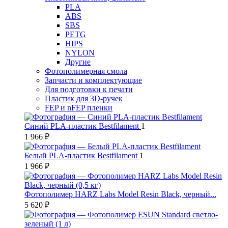
PLA
ABS
SBS
PETG
HIPS
NYLON
Другие
Фотополимерная смола
Запчасти и комплектующие
Для подготовки к печати
Пластик для 3D-ручек
FEP и nFEP пленки
Синий PLA-пластик Bestfilament
1
1 966 ₽
Белый PLA-пластик Bestfilament
1
1 966 ₽
Фотополимер HARZ Labs Model Resin Black, черный...
5 620 ₽