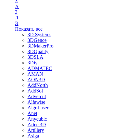
Z
А
З
Л
Э
Показать все
3D Systems
3DGence
3DMakerPro
3DQuality
3DSLA
3Diy
ADMATEC
AMAN
AON3D
AddNorth
AddSol
Advercut
Alfawise
AlgoLaser
Anet
Anycubic
Artec 3D
Artillery
Asiga