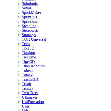
Solutionix
Sovol
SparkMaker
Sprint 3D
SprintRay
Steepline
Stereotech
Stratasys
TOR Universal
Tevo
Thor3D
Tianfour
TierTime
Tiger3D
Titan Robotics
Tobeca
Total Z
Tractus3D
Trilab
Tronxy
Two Trees
Ultimaker
UniFormation
Uniz
Veltz