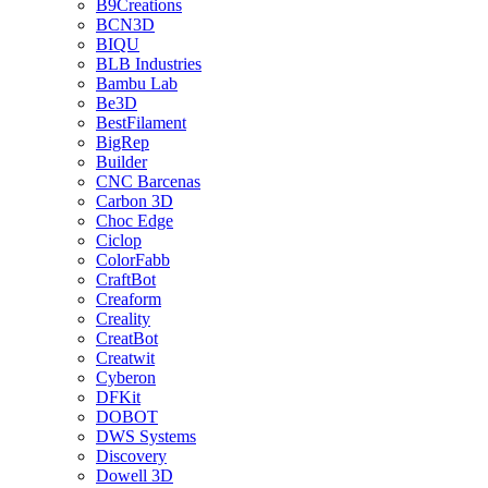
B9Creations
BCN3D
BIQU
BLB Industries
Bambu Lab
Be3D
BestFilament
BigRep
Builder
CNC Barcenas
Carbon 3D
Choc Edge
Ciclop
ColorFabb
CraftBot
Creaform
Creality
CreatBot
Creatwit
Cyberon
DFKit
DOBOT
DWS Systems
Discovery
Dowell 3D