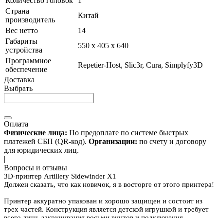
Количество головок
1
Страна
Китай
производитель
Вес нетто
14
Габариты
550 x 405 x 640
устройства
Программное
Repetier-Host, Slic3r, Cura, Simplyfy3D
обеспечение
Доставка
Выбрать
Оплата
Физические лица:
По предоплате по системе быстрых
платежей СБП (QR-код).
Организации:
по счету и договору
для юридических лиц.
|
Вопросы и отзывы
3D-принтер Artillery Sidewinder X1
Должен сказать, что как новичок, я в восторге от этого принтера!
Принтер аккуратно упакован и хорошо защищен и состоит из
трех частей. Конструкция является детской игрушкой и требует
всего лишь закручивания восьми винтов и подключения