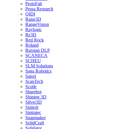
ProtoFab
Prusa Research
QIDI
Raise3D
RangeVision
Raylogic
Re3D
Red Rock
Roland
Russian DLP
SCANECA
SCHEU
SLM Solutions
Saga Robotics
Satori
ScanTech
Scotle
Sharebot
Shining 3D
Silver3D
Sinterit
Sintratec
Snapmaker
SolidCraft
Solidator