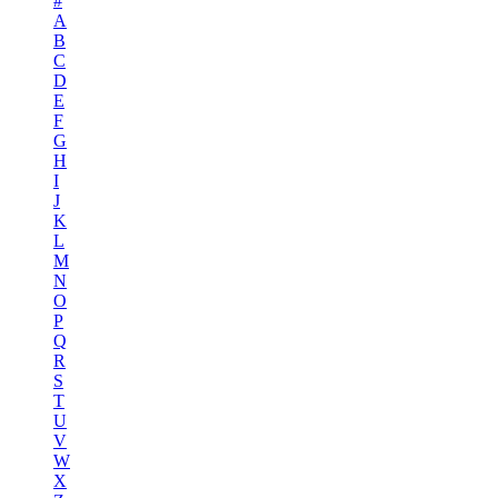
#
A
B
C
D
E
F
G
H
I
J
K
L
M
N
O
P
Q
R
S
T
U
V
W
X