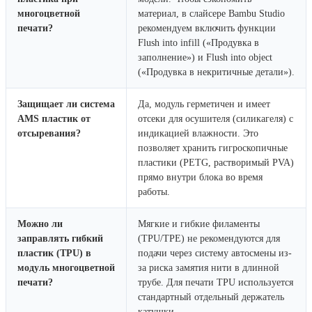
многоцветной
материал, в слайсере Bambu Studio
печати?
рекомендуем включить функции
Flush into infill («Продувка в
заполнение») и Flush into object
(«Продувка в некритичные детали»).
Защищает ли система
Да, модуль герметичен и имеет
AMS пластик от
отсеки для осушителя (силикагеля) с
отсыревания?
индикацией влажности. Это
позволяет хранить гигроскопичные
пластики (PETG, растворимый PVA)
прямо внутри блока во время
работы.
Можно ли
Мягкие и гибкие филаменты
заправлять гибкий
(TPU/TPE) не рекомендуются для
пластик (TPU) в
подачи через систему автосмены из-
модуль многоцветной
за риска замятия нити в длинной
печати?
трубе. Для печати TPU используется
стандартный отдельный держатель
катушки.