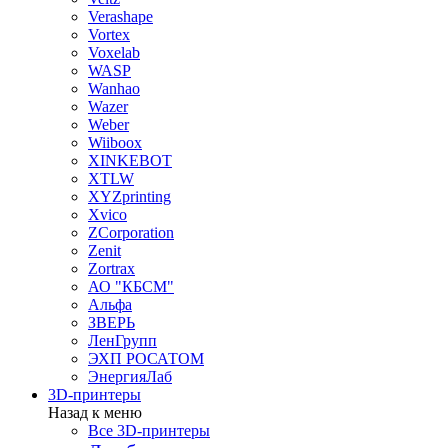
Verashape
Vortex
Voxelab
WASP
Wanhao
Wazer
Weber
Wiiboox
XINKEBOT
XTLW
XYZprinting
Xvico
ZCorporation
Zenit
Zortrax
АО "КБСМ"
Альфа
ЗВЕРЬ
ЛенГрупп
ЭХП РОСАТОМ
ЭнергияЛаб
3D-принтеры
Назад к меню
Все 3D-принтеры