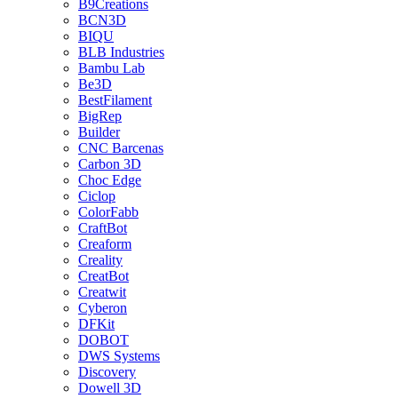
B9Creations
BCN3D
BIQU
BLB Industries
Bambu Lab
Be3D
BestFilament
BigRep
Builder
CNC Barcenas
Carbon 3D
Choc Edge
Ciclop
ColorFabb
CraftBot
Creaform
Creality
CreatBot
Creatwit
Cyberon
DFKit
DOBOT
DWS Systems
Discovery
Dowell 3D