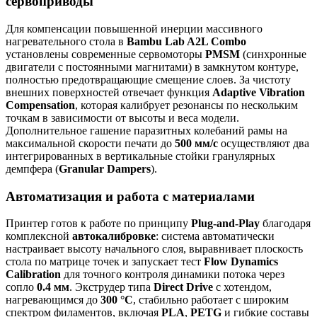
сервоприводы
Для компенсации повышенной инерции массивного
нагревательного стола в
Bambu Lab A2L Combo
установлены современные сервомоторы
PMSM
(синхронные
двигатели с постоянными магнитами) в замкнутом контуре,
полностью предотвращающие смещение слоев. За чистоту
внешних поверхностей отвечает функция
Adaptive Vibration
Compensation
, которая калибрует резонансы по нескольким
точкам в зависимости от высоты и веса модели.
Дополнительное гашение паразитных колебаний рамы на
максимальной скорости печати до
500 мм/с
осуществляют два
интегрированных в вертикальные стойки гранулярных
демпфера (
Granular Dampers
).
Автоматизация и работа с материалами
Принтер готов к работе по принципу
Plug-and-Play
благодаря
комплексной
автокалибровке
: система автоматически
настраивает высоту начального слоя, выравнивает плоскость
стола по матрице точек и запускает тест
Flow Dynamics
Calibration
для точного контроля динамики потока через
сопло
0.4 мм
. Экструдер типа
Direct Drive
с хотендом,
нагревающимся до
300 °C
, стабильно работает с широким
спектром филаментов, включая
PLA
,
PETG
и гибкие составы