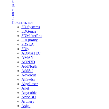
Z
А
З
Л
Э
Показать все
3D Systems
3DGence
3DMakerPro
3DQuality
3DSLA
3Diy
ADMATEC
AMAN
AON3D
AddNorth
AddSol
Advercut
Alfawise
AlgoLaser
Anet
Anycubic
Artec 3D
Artillery
Asiga