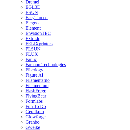
Dremel
EGL3D
ESUN
EasyThreed
Elegoo
Element
EnvisionTEC
Extrudr
FELIXprinters
FLSUN
FLUX
Fanuc
Farsoon Technologies
Fiberlogy
Figure AI
Filamentarno
Fillamentum
FlashForge
FlyingBear
Formlabs
Fun To Do
Geralkom
Glowforge
Granbo
Gweike