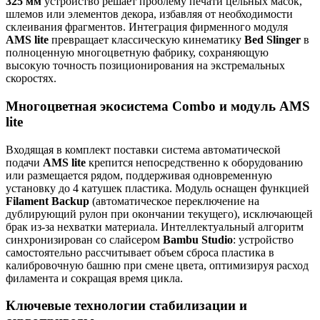
325 мм
устройство решает проблему печати цельных масок,
шлемов или элементов декора, избавляя от необходимости
склеивания фрагментов. Интеграция фирменного модуля
AMS lite
превращает классическую кинематику
Bed Slinger
в
полноценную многоцветную фабрику, сохраняющую
высокую точность позиционирования на экстремальных
скоростях.
Многоцветная экосистема Combo и модуль AMS
lite
Входящая в комплект поставки система автоматической
подачи
AMS lite
крепится непосредственно к оборудованию
или размещается рядом, поддерживая одновременную
установку до 4 катушек пластика. Модуль оснащен функцией
Filament Backup
(автоматическое переключение на
дублирующий рулон при окончании текущего), исключающей
брак из-за нехватки материала. Интеллектуальный алгоритм
синхронизирован со слайсером
Bambu Studio
: устройство
самостоятельно рассчитывает объем сброса пластика в
калибровочную башню при смене цвета, оптимизируя расход
филамента и сокращая время цикла.
Ключевые технологии стабилизации и