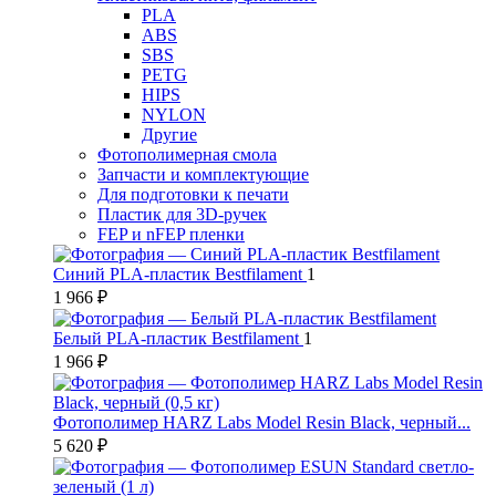
PLA
ABS
SBS
PETG
HIPS
NYLON
Другие
Фотополимерная смола
Запчасти и комплектующие
Для подготовки к печати
Пластик для 3D-ручек
FEP и nFEP пленки
Синий PLA-пластик Bestfilament
1
1 966 ₽
Белый PLA-пластик Bestfilament
1
1 966 ₽
Фотополимер HARZ Labs Model Resin Black, черный...
5 620 ₽