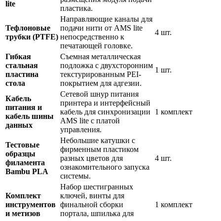
lite
пластика.
Направляющие каналы для
Тефлоновые
подачи нити от AMS lite
4 шт.
трубки (PTFE)
непосредственно к
печатающей головке.
Гибкая
Съемная металлическая
стальная
подложка с двухсторонним
1 шт.
пластина
текстурированным PEI-
стола
покрытием для адгезии.
Сетевой шнур питания
Кабель
принтера и интерфейсный
питания и
кабель для синхронизации
1 комплект
кабель шины
AMS lite с платой
данных
управления.
Небольшие катушки с
Тестовые
фирменным пластиком
образцы
разных цветов для
4 шт.
филамента
ознакомительного запуска
Bambu PLA
системы.
Набор шестигранных
Комплект
ключей, винты для
инструментов
финальной сборки
1 комплект
и метизов
портала, шпилька для