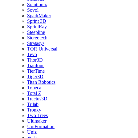
Solutionix
Sovol
SparkMaker
Sprint 3D
SprintRay
Steepline
Stereotech
Stratasys
TOR Universal
Tevo
Thor3D
Tianfour
TierTime
Tiger3D
Titan Robotics
Tobeca
Total Z
Tractus3D
Trilab
Tronxy
Two Trees
Ultimaker
UniFormation
Uniz
Veltz