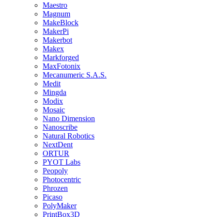
Maestro
Magnum
MakeBlock
MakerPi
Makerbot
Makex
Markforged
MaxFotonix
Mecanumeric S.A.S.
Medit
Mingda
Modix
Mosaic
Nano Dimension
Nanoscribe
Natural Robotics
NextDent
ORTUR
PYOT Labs
Peopoly
Photocentric
Phrozen
Picaso
PolyMaker
PrintBox3D