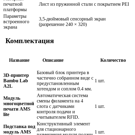
печатной
Лист из пружинной стали с покрытием PEI
платформы
Параметры
3,5-дюймовый сенсорный экран
встроенного
(разрешение 240 × 320)
экрана
Комплектация
Название
Описание
Количество
Базовый блок принтера в
3D-принтер
частично собранном виде с
Bambu Lab
1 шт.
предустановленным
A2L
хотендом и соплом 0.4 мм.
Автоматическая система
Модуль
смены филамента на 4
многоцветной
слота с датчиками
1 шт.
печати AMS
контроля подачи и
lite
считывателем RFID.
Конструктивный элемент
Подставка под
для стационарного
модуль AMS
1 шт.
размещения модуля подачи