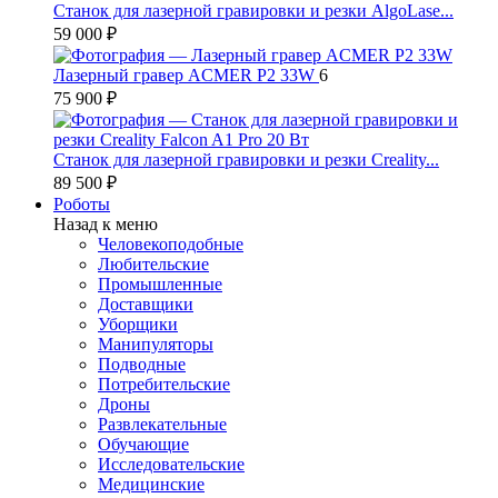
Станок для лазерной гравировки и резки AlgoLase...
59 000 ₽
Лазерный гравер ACMER P2 33W
6
75 900 ₽
Станок для лазерной гравировки и резки Creality...
89 500 ₽
Роботы
Назад к меню
Человекоподобные
Любительские
Промышленные
Доставщики
Уборщики
Манипуляторы
Подводные
Потребительские
Дроны
Развлекательные
Обучающие
Исследовательские
Медицинские