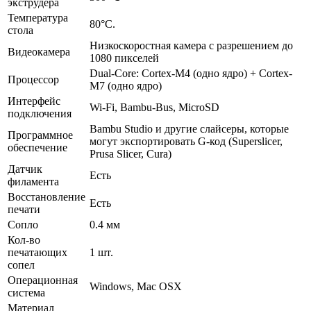
экструдера
Температура
80°C.
стола
Низкоскоростная камера с разрешением до
Видеокамера
1080 пикселей
Dual-Core: Cortex-M4 (одно ядро) + Cortex-
Процессор
M7 (одно ядро)
Интерфейс
Wi-Fi, Bambu-Bus, MicroSD
подключения
Bambu Studio и другие слайсеры, которые
Программное
могут экспортировать G-код (Superslicer,
обеспечение
Prusa Slicer, Cura)
Датчик
Есть
филамента
Восстановление
Есть
печати
Сопло
0.4 мм
Кол-во
печатающих
1 шт.
сопел
Операционная
Windows, Mac OSX
система
Материал