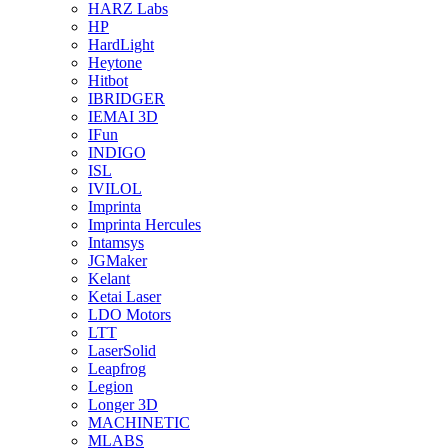
HARZ Labs
HP
HardLight
Heytone
Hitbot
IBRIDGER
IEMAI 3D
IFun
INDIGO
ISL
IVILOL
Imprinta
Imprinta Hercules
Intamsys
JGMaker
Kelant
Ketai Laser
LDO Motors
LTT
LaserSolid
Leapfrog
Legion
Longer 3D
MACHINETIC
MLABS