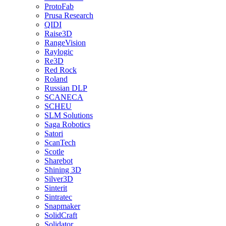
ProtoFab
Prusa Research
QIDI
Raise3D
RangeVision
Raylogic
Re3D
Red Rock
Roland
Russian DLP
SCANECA
SCHEU
SLM Solutions
Saga Robotics
Satori
ScanTech
Scotle
Sharebot
Shining 3D
Silver3D
Sinterit
Sintratec
Snapmaker
SolidCraft
Solidator