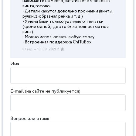
нажимаете на место, затягиваете 4 боковых
винта, готово.
- Детали кажутся довольно прочными (винты,
ручки, z-образная рейка и т. д.)
- У меня были только удачные отпечатки
(кроме одной, где это была полностью моя
вина).
- Можно использовать любую смолу.
- Встроенная поддержка ChiTuBox.
5
Юзер
— 10. 08. 2021
Имя
E-mail (на сайте не публикуется)
Вопрос или отзыв