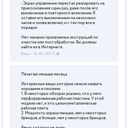
- Экран управления перестал реагировать на
прикосновения один раз, даже после его
выключения и повторного включения. Я
оставил его выключенным на несколько
часов и снова включил, и с тех пор все в
порядке.
Нет никаких прилагаемых инструкций по
очистке или постобработке. Вы должны
найти их в Интернете.
4
Влад
— 10. 08. 2021
Печатаю меньше месяца
Интересные вещи, которые нельзя назвать
хорошими и плохими:
1. В некоторых обзорах указано, что у него
перфорированная рабочая пластина. У этой
модели нет, и это цельнометаллическая
рабочая плита.
2. Мощность экрана меньше, чем у некоторых
брендов, и больше, чем у некоторых брендов.
Вещи, которых не знаю: