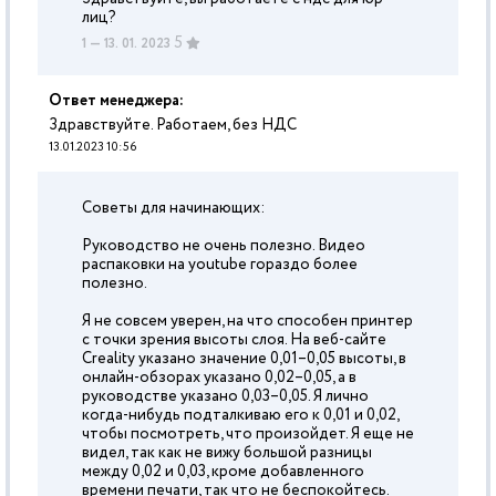
лиц?
5
1
— 13. 01. 2023
Ответ менеджера:
Здравствуйте. Работаем, без НДС
13.01.2023 10:56
Советы для начинающих:
Руководство не очень полезно. Видео
распаковки на youtube гораздо более
полезно.
Я не совсем уверен, на что способен принтер
с точки зрения высоты слоя. На веб-сайте
Creality указано значение 0,01–0,05 высоты, в
онлайн-обзорах указано 0,02–0,05, а в
руководстве указано 0,03–0,05. Я лично
когда-нибудь подталкиваю его к 0,01 и 0,02,
чтобы посмотреть, что произойдет. Я еще не
видел, так как не вижу большой разницы
между 0,02 и 0,03, кроме добавленного
времени печати, так что не беспокойтесь.