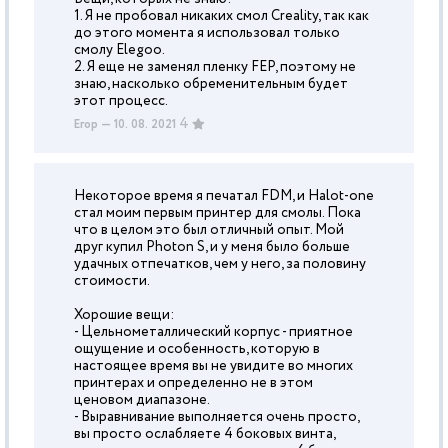
1. Я не пробовал никаких смол Creality, так как
до этого момента я использовал только
смолу Elegoo.
2. Я еще не заменял пленку FEP, поэтому не
знаю, насколько обременительным будет
этот процесс.
4
Егор
— 10. 08. 2021
Некоторое время я печатал FDM, и Halot-one
стал моим первым принтер для смолы. Пока
что в целом это был отличный опыт. Мой
друг купил Photon S, и у меня было больше
удачных отпечатков, чем у него, за половину
стоимости.
Хорошие вещи:
- Цельнометаллический корпус - приятное
ощущение и особенность, которую в
настоящее время вы не увидите во многих
принтерах и определенно не в этом
ценовом диапазоне.
- Выравнивание выполняется очень просто,
вы просто ослабляете 4 боковых винта,