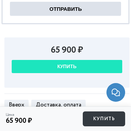
65 900 ₽
КУПИТЬ
Вверх
Доставка, оплата
Цена
Характеристики
Комплектация
КУПИТЬ
65 900 ₽
Руководство
Сравнение