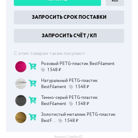
ЗАПРОСИТЬ СРОК ПОСТАВКИ
ЗАПРОСИТЬ СЧЁТ / КП
С этим товаром также покупают:
Розовый PETG-пластик BestFilament
1 548 ₽
Натуральный PETG-пластик
BestFilament
1 548 ₽
Темно-серый PETG-пластик
BestFilament
1 548 ₽
Золотистый металлик PETG-пластик
BestF...
1 548 ₽
Артикул:
Creality K2