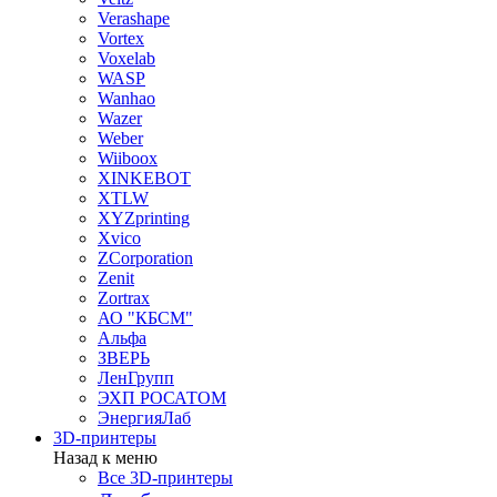
Verashape
Vortex
Voxelab
WASP
Wanhao
Wazer
Weber
Wiiboox
XINKEBOT
XTLW
XYZprinting
Xvico
ZCorporation
Zenit
Zortrax
АО "КБСМ"
Альфа
ЗВЕРЬ
ЛенГрупп
ЭХП РОСАТОМ
ЭнергияЛаб
3D-принтеры
Назад к меню
Все 3D-принтеры