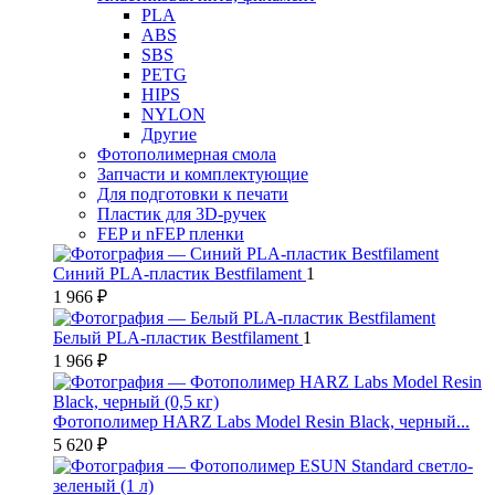
PLA
ABS
SBS
PETG
HIPS
NYLON
Другие
Фотополимерная смола
Запчасти и комплектующие
Для подготовки к печати
Пластик для 3D-ручек
FEP и nFEP пленки
Синий PLA-пластик Bestfilament
1
1 966 ₽
Белый PLA-пластик Bestfilament
1
1 966 ₽
Фотополимер HARZ Labs Model Resin Black, черный...
5 620 ₽