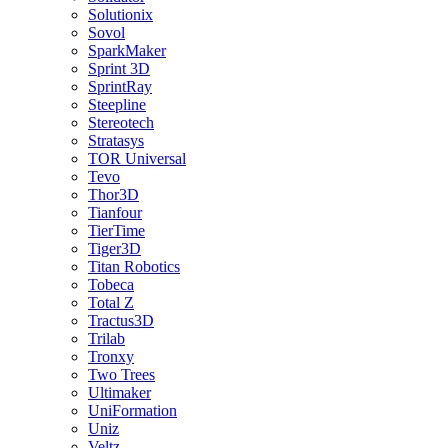
Solutionix
Sovol
SparkMaker
Sprint 3D
SprintRay
Steepline
Stereotech
Stratasys
TOR Universal
Tevo
Thor3D
Tianfour
TierTime
Tiger3D
Titan Robotics
Tobeca
Total Z
Tractus3D
Trilab
Tronxy
Two Trees
Ultimaker
UniFormation
Uniz
Veltz