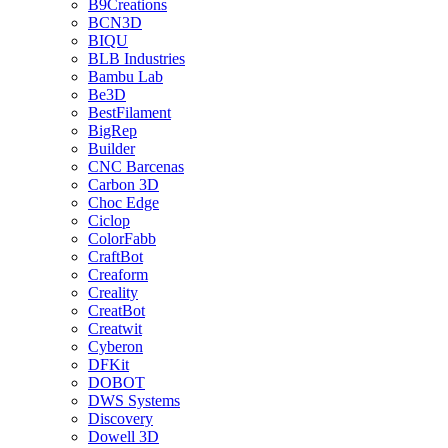
B9Creations
BCN3D
BIQU
BLB Industries
Bambu Lab
Be3D
BestFilament
BigRep
Builder
CNC Barcenas
Carbon 3D
Choc Edge
Ciclop
ColorFabb
CraftBot
Creaform
Creality
CreatBot
Creatwit
Cyberon
DFKit
DOBOT
DWS Systems
Discovery
Dowell 3D