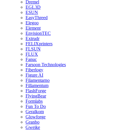
Dremel
EGL3D
ESUN
EasyThreed
Elegoo
Element
EnvisionTEC
Extrudr
FELIXprinters
FLSUN
FLUX
Fanuc
Farsoon Technologies
Fiberlogy
Figure AI
Filamentarno
Fillamentum
FlashForge
FlyingBear
Formlabs
Fun To Do
Geralkom
Glowforge
Granbo
Gweike