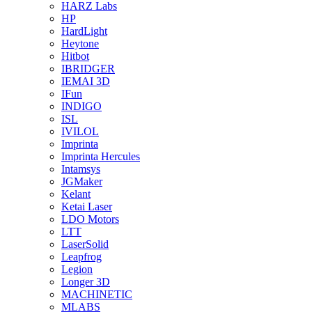
HARZ Labs
HP
HardLight
Heytone
Hitbot
IBRIDGER
IEMAI 3D
IFun
INDIGO
ISL
IVILOL
Imprinta
Imprinta Hercules
Intamsys
JGMaker
Kelant
Ketai Laser
LDO Motors
LTT
LaserSolid
Leapfrog
Legion
Longer 3D
MACHINETIC
MLABS