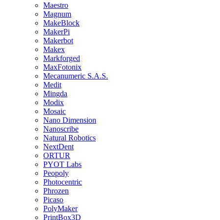
Maestro
Magnum
MakeBlock
MakerPi
Makerbot
Makex
Markforged
MaxFotonix
Mecanumeric S.A.S.
Medit
Mingda
Modix
Mosaic
Nano Dimension
Nanoscribe
Natural Robotics
NextDent
ORTUR
PYOT Labs
Peopoly
Photocentric
Phrozen
Picaso
PolyMaker
PrintBox3D