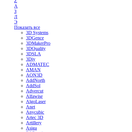
Z
А
З
Л
Э
Показать все
3D Systems
3DGence
3DMakerPro
3DQuality
3DSLA
3Diy
ADMATEC
AMAN
AON3D
AddNorth
AddSol
Advercut
Alfawise
AlgoLaser
Anet
Anycubic
Artec 3D
Artillery
Asiga