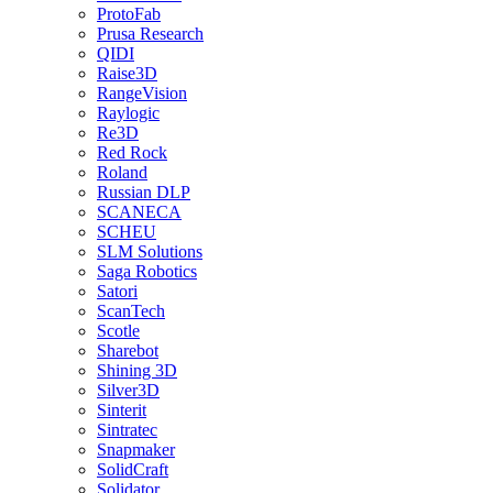
ProtoFab
Prusa Research
QIDI
Raise3D
RangeVision
Raylogic
Re3D
Red Rock
Roland
Russian DLP
SCANECA
SCHEU
SLM Solutions
Saga Robotics
Satori
ScanTech
Scotle
Sharebot
Shining 3D
Silver3D
Sinterit
Sintratec
Snapmaker
SolidCraft
Solidator