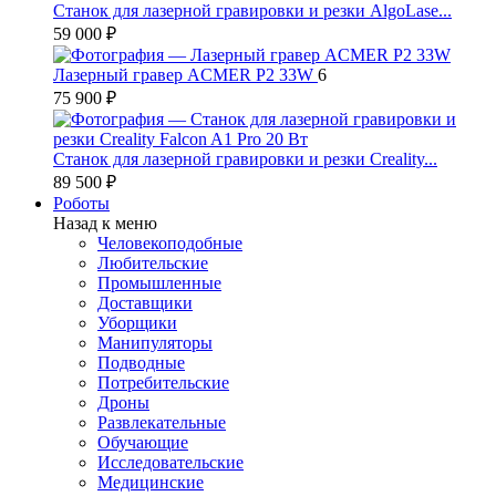
Станок для лазерной гравировки и резки AlgoLase...
59 000 ₽
Лазерный гравер ACMER P2 33W
6
75 900 ₽
Станок для лазерной гравировки и резки Creality...
89 500 ₽
Роботы
Назад к меню
Человекоподобные
Любительские
Промышленные
Доставщики
Уборщики
Манипуляторы
Подводные
Потребительские
Дроны
Развлекательные
Обучающие
Исследовательские
Медицинские