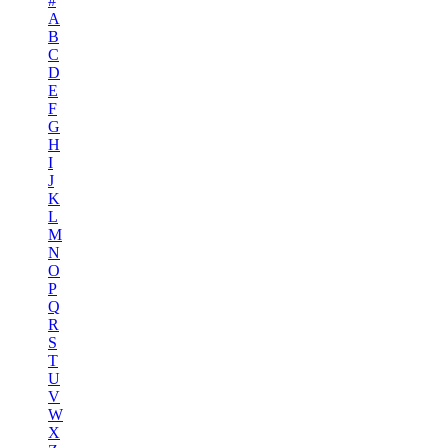
#
A
B
C
D
E
F
G
H
I
J
K
L
M
N
O
P
Q
R
S
T
U
V
W
X