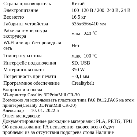
Страна производитель
Китай
Электропитание
100–120 В / 200–240 В, 24 В
Вес нетто
16,5 кг
Габариты устройства
535х656х410 мм
Рабочая температура
макс. 240 ℃
экструдера
Wi-Fi или др. беспроводная
Нет
сеть
Температура стола
макс. 100 ℃
Интерфейс подключения
SD, USB
Материнская плата
350 W
Погрешность при печати
± 0,1 мм
Программное обеспечение
Crealitybelt
Вопросы и отзывы
3D-принтер Creality 3DPrintMill CR-30
Возможно ли использовать пластики типа РА6,РА12,РА66 на этом
принтере(Creality 3DPrintMill CR-30)
Александр
— 10. 01. 2022
5
Ответ менеджера:
Документированные расходные материалы: PLA, PETG, TPU
Об использовании PA неизвестно, скорее всего будут
проблемы из-за отсутствия подогрева стола Наличие