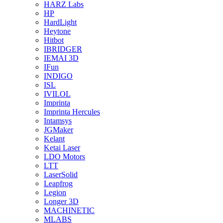
HARZ Labs
HP
HardLight
Heytone
Hitbot
IBRIDGER
IEMAI 3D
IFun
INDIGO
ISL
IVILOL
Imprinta
Imprinta Hercules
Intamsys
JGMaker
Kelant
Ketai Laser
LDO Motors
LTT
LaserSolid
Leapfrog
Legion
Longer 3D
MACHINETIC
MLABS