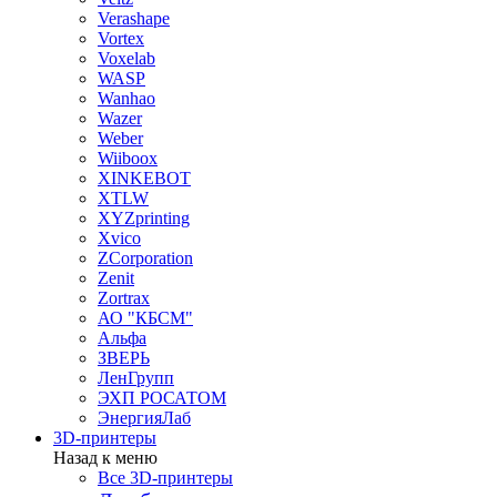
Verashape
Vortex
Voxelab
WASP
Wanhao
Wazer
Weber
Wiiboox
XINKEBOT
XTLW
XYZprinting
Xvico
ZCorporation
Zenit
Zortrax
АО "КБСМ"
Альфа
ЗВЕРЬ
ЛенГрупп
ЭХП РОСАТОМ
ЭнергияЛаб
3D-принтеры
Назад к меню
Все 3D-принтеры