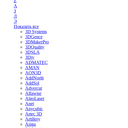
Z
А
З
Л
Э
Показать все
3D Systems
3DGence
3DMakerPro
3DQuality
3DSLA
3Diy
ADMATEC
AMAN
AON3D
AddNorth
AddSol
Advercut
Alfawise
AlgoLaser
Anet
Anycubic
Artec 3D
Artillery
Asiga