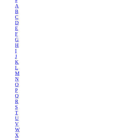
#
A
B
C
D
E
F
G
H
I
J
K
L
M
N
O
P
Q
R
S
T
U
V
W
X