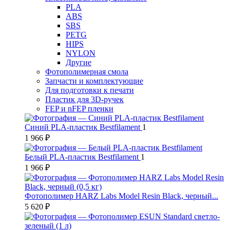
PLA
ABS
SBS
PETG
HIPS
NYLON
Другие
Фотополимерная смола
Запчасти и комплектующие
Для подготовки к печати
Пластик для 3D-ручек
FEP и nFEP пленки
Синий PLA-пластик Bestfilament
1
1 966 ₽
Белый PLA-пластик Bestfilament
1
1 966 ₽
Фотополимер HARZ Labs Model Resin Black, черный...
5 620 ₽