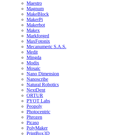
Maestro
Magnum
MakeBlock
MakerPi
Makerbot
Makex
Markforged
MaxFotonix
Mecanumeric S.A.S.
Medit
Mingda
Modix
Mosaic
Nano Dimension
Nanoscribe
Natural Robotics
NextDent
ORTUR
PYOT Labs
Peopoly
Photocentric
Phrozen
Picaso
PolyMaker
PrintBox3D