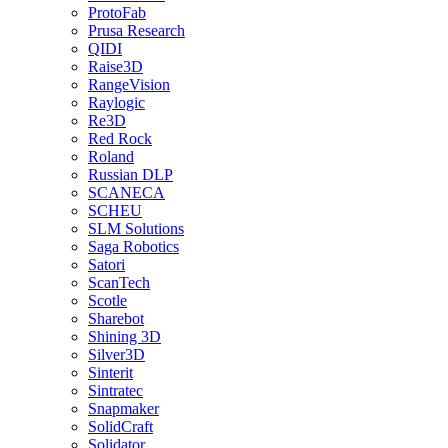
ProtoFab
Prusa Research
QIDI
Raise3D
RangeVision
Raylogic
Re3D
Red Rock
Roland
Russian DLP
SCANECA
SCHEU
SLM Solutions
Saga Robotics
Satori
ScanTech
Scotle
Sharebot
Shining 3D
Silver3D
Sinterit
Sintratec
Snapmaker
SolidCraft
Solidator