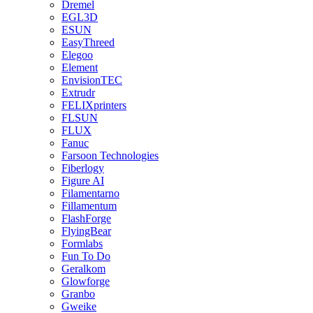
Dremel
EGL3D
ESUN
EasyThreed
Elegoo
Element
EnvisionTEC
Extrudr
FELIXprinters
FLSUN
FLUX
Fanuc
Farsoon Technologies
Fiberlogy
Figure AI
Filamentarno
Fillamentum
FlashForge
FlyingBear
Formlabs
Fun To Do
Geralkom
Glowforge
Granbo
Gweike