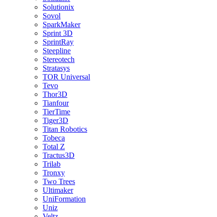
Solutionix
Sovol
SparkMaker
Sprint 3D
SprintRay
Steepline
Stereotech
Stratasys
TOR Universal
Tevo
Thor3D
Tianfour
TierTime
Tiger3D
Titan Robotics
Tobeca
Total Z
Tractus3D
Trilab
Tronxy
Two Trees
Ultimaker
UniFormation
Uniz
Veltz