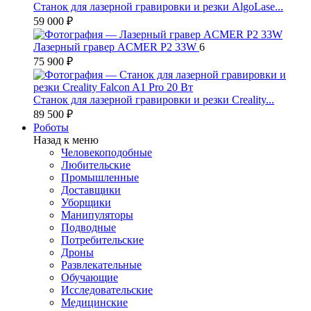
Станок для лазерной гравировки и резки AlgoLase...
59 000 ₽
Лазерный гравер ACMER P2 33W
6
75 900 ₽
Станок для лазерной гравировки и резки Creality...
89 500 ₽
Роботы
Назад к меню
Человекоподобные
Любительские
Промышленные
Доставщики
Уборщики
Манипуляторы
Подводные
Потребительские
Дроны
Развлекательные
Обучающие
Исследовательские
Медицинские