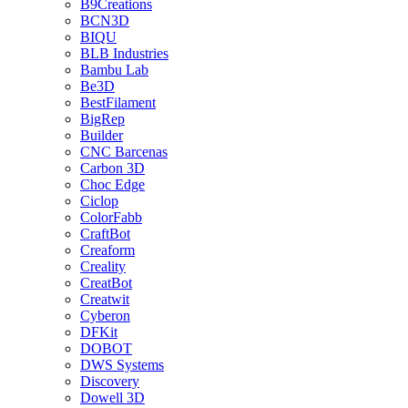
B9Creations
BCN3D
BIQU
BLB Industries
Bambu Lab
Be3D
BestFilament
BigRep
Builder
CNC Barcenas
Carbon 3D
Choc Edge
Ciclop
ColorFabb
CraftBot
Creaform
Creality
CreatBot
Creatwit
Cyberon
DFKit
DOBOT
DWS Systems
Discovery
Dowell 3D