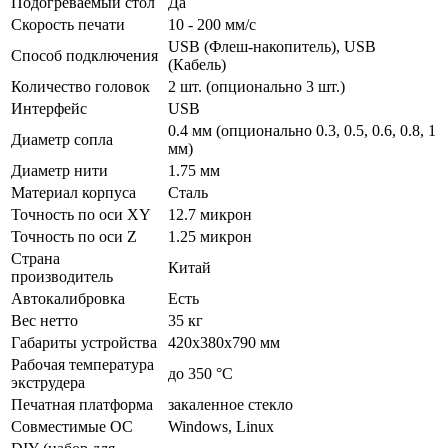
Подогреваемый стол
Да
Скорость печати
10 - 200 мм/с
USB (Флеш-накопитель), USB
Способ подключения
(Кабель)
Количество головок
2 шт. (опционально 3 шт.)
Интерфейс
USB
0.4 мм (опционально 0.3, 0.5, 0.6, 0.8, 1
Диаметр сопла
мм)
Диаметр нити
1.75 мм
Материал корпуса
Сталь
Точность по оси XY
12.7 микрон
Точность по оси Z
1.25 микрон
Страна
Китай
производитель
Автокалибровка
Есть
Вес нетто
35 кг
Габариты устройства
420x380x790 мм
Рабочая температура
до 350 °C
экструдера
Печатная платформа
закаленное стекло
Совместимые ОС
Windows, Linux