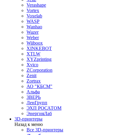
Verashape
Vortex
Voxelab
WASP
Wanhao
Wazer
Weber
Wiiboox
XINKEBOT
XTLW
XYZprinting
Xvico
ZCorporation
Zenit
Zortrax
АО "КБСМ"
Альфа
ЗВЕРЬ
ЛенГрупп
ЭХП РОСАТОМ
ЭнергияЛаб
3D-принтеры
Назад к меню
Все 3D-принтеры