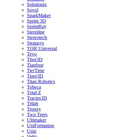
Solutionix
Sovol
SparkMaker
Sprint 3D
SprintRay
Steepline
Stereotech
Stratasys
TOR Universal
Tevo
Thor3D
Tianfour
TierTime
Tiger3D
Titan Robotics
Tobeca
Total Z
Tractus3D
Trilab
Tronxy
Two Trees
Ultimaker
UniFormation
Uniz
Veltz