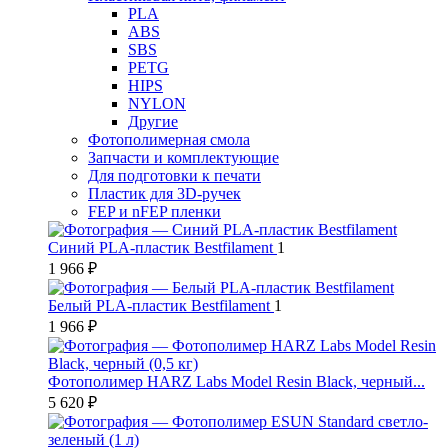
PLA
ABS
SBS
PETG
HIPS
NYLON
Другие
Фотополимерная смола
Запчасти и комплектующие
Для подготовки к печати
Пластик для 3D-ручек
FEP и nFEP пленки
Синий PLA-пластик Bestfilament
1
1 966 ₽
Белый PLA-пластик Bestfilament
1
1 966 ₽
Фотополимер HARZ Labs Model Resin Black, черный...
5 620 ₽