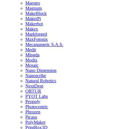
Maestro
Magnum
MakeBlock
MakerPi
Makerbot
Makex
Markforged
MaxFotonix
Mecanumeric S.A.S.
Medit
Mingda
Modix
Mosaic
Nano Dimension
Nanoscribe
Natural Robotics
NextDent
ORTUR
PYOT Labs
Peopoly
Photocentric
Phrozen
Picaso
PolyMaker
PrintBox3D