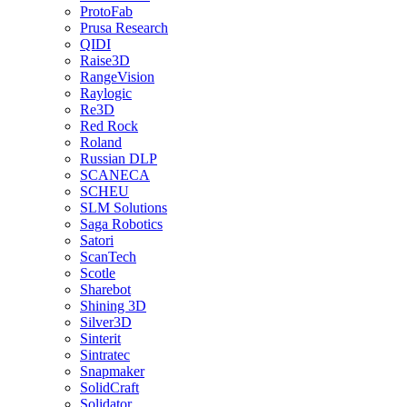
ProtoFab
Prusa Research
QIDI
Raise3D
RangeVision
Raylogic
Re3D
Red Rock
Roland
Russian DLP
SCANECA
SCHEU
SLM Solutions
Saga Robotics
Satori
ScanTech
Scotle
Sharebot
Shining 3D
Silver3D
Sinterit
Sintratec
Snapmaker
SolidCraft
Solidator