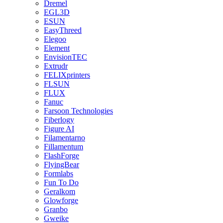
Dremel
EGL3D
ESUN
EasyThreed
Elegoo
Element
EnvisionTEC
Extrudr
FELIXprinters
FLSUN
FLUX
Fanuc
Farsoon Technologies
Fiberlogy
Figure AI
Filamentarno
Fillamentum
FlashForge
FlyingBear
Formlabs
Fun To Do
Geralkom
Glowforge
Granbo
Gweike