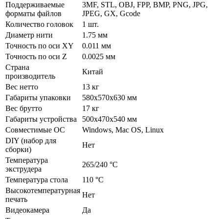
Поддерживаемые
3MF, STL, OBJ, FPP, BMP, PNG, JPG,
форматы файлов
JPEG, GX, Gcode
Количество головок
1 шт.
Диаметр нити
1.75 мм
Точность по оси XY
0.011 мм
Точность по оси Z
0.0025 мм
Страна
Китай
производитель
Вес нетто
13 кг
Габариты упаковки
580x570x630 мм
Вес брутто
17 кг
Габариты устройства
500x470x540 мм
Совместимые ОС
Windows, Mac OS, Linux
DIY (набор для
Нет
сборки)
Температура
265/240 °С
экструдера
Температура стола
110 °С
Высокотемпературная
Нет
печать
Видеокамера
Да