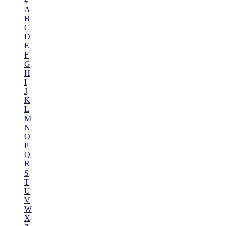
#
A
B
C
D
E
F
G
H
I
J
K
L
M
N
O
P
Q
R
S
T
U
V
W
X