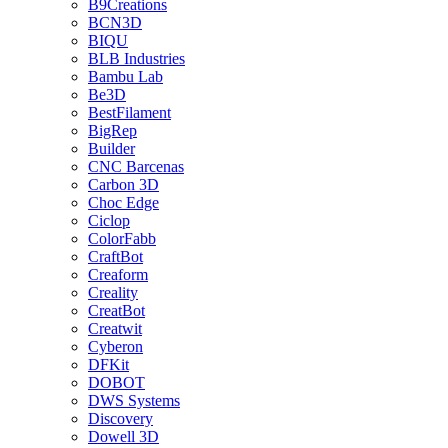
B9Creations
BCN3D
BIQU
BLB Industries
Bambu Lab
Be3D
BestFilament
BigRep
Builder
CNC Barcenas
Carbon 3D
Choc Edge
Ciclop
ColorFabb
CraftBot
Creaform
Creality
CreatBot
Creatwit
Cyberon
DFKit
DOBOT
DWS Systems
Discovery
Dowell 3D