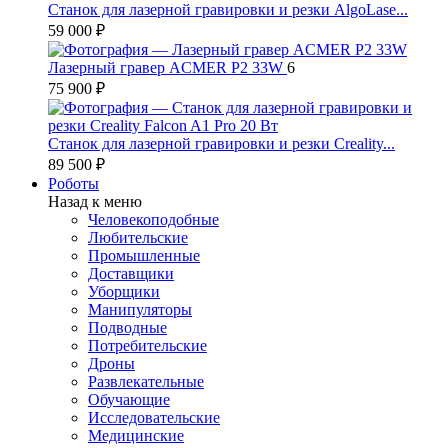
Станок для лазерной гравировки и резки AlgoLase...
59 000 ₽
Лазерный гравер ACMER P2 33W
6
75 900 ₽
Станок для лазерной гравировки и резки Creality...
89 500 ₽
Роботы
Назад к меню
Человекоподобные
Любительские
Промышленные
Доставщики
Уборщики
Манипуляторы
Подводные
Потребительские
Дроны
Развлекательные
Обучающие
Исследовательские
Медицинские