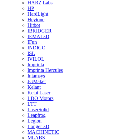
HARZ Labs
HP
HardLight
Heytone
Hitbot
IBRIDGER
IEMAI 3D
IFun
INDIGO
ISL
IVILOL
Imprinta
Imprinta Hercules
Intamsys
JGMaker
Kelant
Ketai Laser
LDO Motors
LTT
LaserSolid
Leapfrog
Legion
Longer 3D
MACHINETIC
MLABS