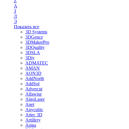
Z
А
З
Л
Э
Показать все
3D Systems
3DGence
3DMakerPro
3DQuality
3DSLA
3Diy
ADMATEC
AMAN
AON3D
AddNorth
AddSol
Advercut
Alfawise
AlgoLaser
Anet
Anycubic
Artec 3D
Artillery
Asiga