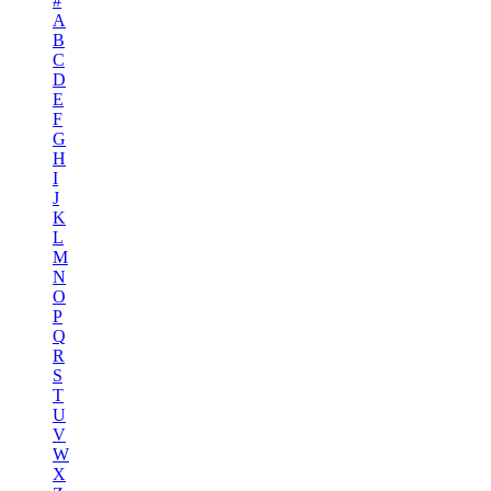
#
A
B
C
D
E
F
G
H
I
J
K
L
M
N
O
P
Q
R
S
T
U
V
W
X