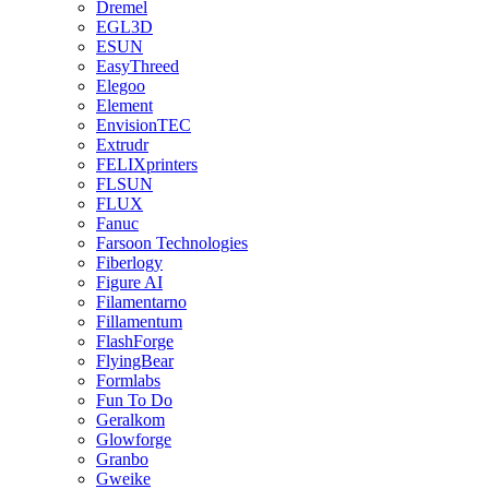
Dremel
EGL3D
ESUN
EasyThreed
Elegoo
Element
EnvisionTEC
Extrudr
FELIXprinters
FLSUN
FLUX
Fanuc
Farsoon Technologies
Fiberlogy
Figure AI
Filamentarno
Fillamentum
FlashForge
FlyingBear
Formlabs
Fun To Do
Geralkom
Glowforge
Granbo
Gweike