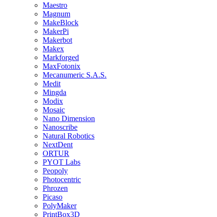
Maestro
Magnum
MakeBlock
MakerPi
Makerbot
Makex
Markforged
MaxFotonix
Mecanumeric S.A.S.
Medit
Mingda
Modix
Mosaic
Nano Dimension
Nanoscribe
Natural Robotics
NextDent
ORTUR
PYOT Labs
Peopoly
Photocentric
Phrozen
Picaso
PolyMaker
PrintBox3D