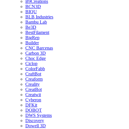
B9Creations
BCN3D
BIQU
BLB Industries
Bambu Lab
Be3D
BestFilament
BigRep
Builder
CNC Barcenas
Carbon 3D
Choc Edge
Ciclop
ColorFabb
CraftBot
Creaform
Creality
CreatBot
Creatwit
Cyberon
DFKit
DOBOT
DWS Systems
Discovery
Dowell 3D