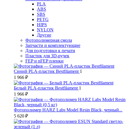
PLA
ABS
SBS
PETG
HIPS
NYLON
Другие
Фотополимерная смола
Запчасти и комплектующие
Для подготовки к печати
Пластик для 3D-ручек
FEP и nFEP пленки
Синий PLA-пластик Bestfilament
1
1 966 ₽
Белый PLA-пластик Bestfilament
1
1 966 ₽
Фотополимер HARZ Labs Model Resin Black, черный...
5 620 ₽