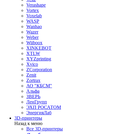
Verashape
Vortex
Voxelab
WASP
Wanhao
Wazer
Weber
Wiiboox
XINKEBOT
XTLW
XYZprinting
Xvico
ZCorporation
Zenit
Zortrax
АО "КБСМ"
Альфа
ЗВЕРЬ
ЛенГрупп
ЭХП РОСАТОМ
ЭнергияЛаб
3D-принтеры
Назад к меню
Все 3D-принтеры