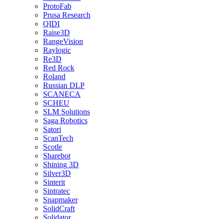
ProtoFab
Prusa Research
QIDI
Raise3D
RangeVision
Raylogic
Re3D
Red Rock
Roland
Russian DLP
SCANECA
SCHEU
SLM Solutions
Saga Robotics
Satori
ScanTech
Scotle
Sharebot
Shining 3D
Silver3D
Sinterit
Sintratec
Snapmaker
SolidCraft
Solidator