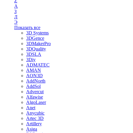
Z
А
З
Л
Э
Показать все
3D Systems
3DGence
3DMakerPro
3DQuality
3DSLA
3Diy
ADMATEC
AMAN
AON3D
AddNorth
AddSol
Advercut
Alfawise
AlgoLaser
Anet
Anycubic
Artec 3D
Artillery
Asiga