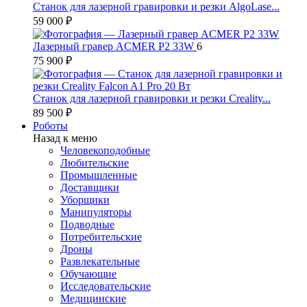
Станок для лазерной гравировки и резки AlgoLase...
59 000 ₽
Лазерный гравер ACMER P2 33W
6
75 900 ₽
Станок для лазерной гравировки и резки Creality...
89 500 ₽
Роботы
Назад к меню
Человекоподобные
Любительские
Промышленные
Доставщики
Уборщики
Манипуляторы
Подводные
Потребительские
Дроны
Развлекательные
Обучающие
Исследовательские
Медицинские