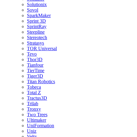
Solutionix
Sovol
SparkMaker
Sprint 3D
SprintRay
Steepline
Stereotech
Stratasys
TOR Universal
Tevo
Thor3D
Tianfour
TierTime
Tiger3D
Titan Robotics
Tobeca
Total Z
Tractus3D
Trilab
Tronxy
Two Trees
Ultimaker
UniFormation
Uniz
Veltz