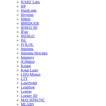
HARZ Labs
HP
HardLight
Heytone
Hitbot
IBRIDGER
IEMAI 3D
IFun
INDIGO
ISL
IVILOL
Imprinta
Imprinta Hercules
Intamsys
JGMaker
Kelant
Ketai Laser
LDO Motors
LTT
LaserSolid
Leapfrog
Legion
Longer 3D
MACHINETIC
MLABS