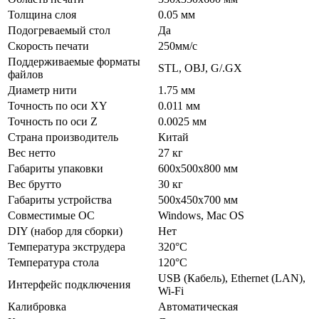
Толщина слоя
0.05 мм
Подогреваемый стол
Да
Скорость печати
250мм/с
Поддерживаемые форматы
STL, OBJ, G/.GX
файлов
Диаметр нити
1.75 мм
Точность по оси XY
0.011 мм
Точность по оси Z
0.0025 мм
Страна производитель
Китай
Вес нетто
27 кг
Габариты упаковки
600x500x800 мм
Вес брутто
30 кг
Габариты устройства
500x450x700 мм
Совместимые ОС
Windows, Mac OS
DIY (набор для сборки)
Нет
Температура экструдера
320°C
Температура стола
120°C
USB (Кабель), Ethernet (LAN),
Интерфейс подключения
Wi-Fi
Калибровка
Автоматическая