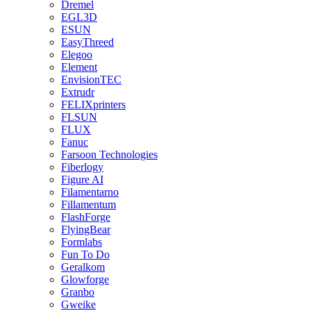
Dremel
EGL3D
ESUN
EasyThreed
Elegoo
Element
EnvisionTEC
Extrudr
FELIXprinters
FLSUN
FLUX
Fanuc
Farsoon Technologies
Fiberlogy
Figure AI
Filamentarno
Fillamentum
FlashForge
FlyingBear
Formlabs
Fun To Do
Geralkom
Glowforge
Granbo
Gweike