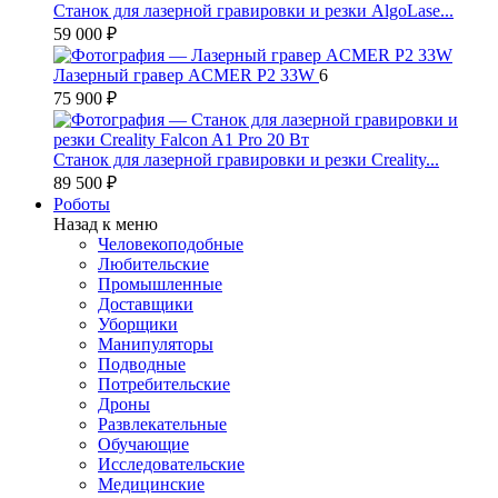
Станок для лазерной гравировки и резки AlgoLase...
59 000 ₽
Лазерный гравер ACMER P2 33W
6
75 900 ₽
Станок для лазерной гравировки и резки Creality...
89 500 ₽
Роботы
Назад к меню
Человекоподобные
Любительские
Промышленные
Доставщики
Уборщики
Манипуляторы
Подводные
Потребительские
Дроны
Развлекательные
Обучающие
Исследовательские
Медицинские