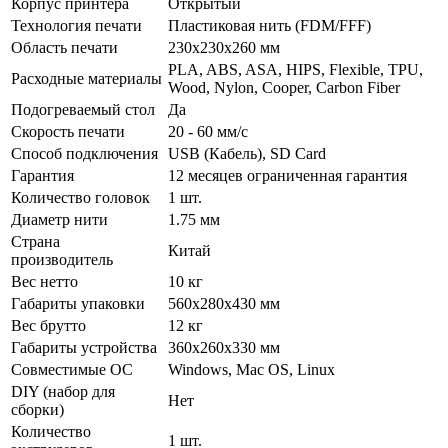
Корпус принтера
Открытый
Технология печати
Пластиковая нить (FDM/FFF)
Область печати
230х230х260 мм
PLA, ABS, ASA, HIPS, Flexible, TPU,
Расходные материалы
Wood, Nylon, Cooper, Carbon Fiber
Подогреваемый стол
Да
Скорость печати
20 - 60 мм/с
Способ подключения
USB (Кабель), SD Card
Гарантия
12 месяцев ограниченная гарантия
Количество головок
1 шт.
Диаметр нити
1.75 мм
Страна
Китай
производитель
Вес нетто
10 кг
Габариты упаковки
560х280х430 мм
Вес брутто
12 кг
Габариты устройства
360x260x330 мм
Совместимые ОС
Windows, Mac OS, Linux
DIY (набор для
Нет
сборки)
Количество
1 шт.