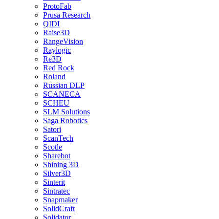
ProtoFab
Prusa Research
QIDI
Raise3D
RangeVision
Raylogic
Re3D
Red Rock
Roland
Russian DLP
SCANECA
SCHEU
SLM Solutions
Saga Robotics
Satori
ScanTech
Scotle
Sharebot
Shining 3D
Silver3D
Sinterit
Sintratec
Snapmaker
SolidCraft
Solidator