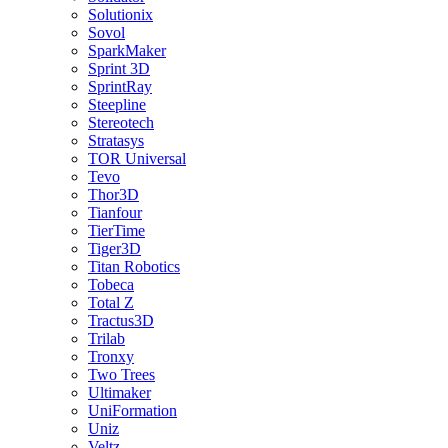
Solutionix
Sovol
SparkMaker
Sprint 3D
SprintRay
Steepline
Stereotech
Stratasys
TOR Universal
Tevo
Thor3D
Tianfour
TierTime
Tiger3D
Titan Robotics
Tobeca
Total Z
Tractus3D
Trilab
Tronxy
Two Trees
Ultimaker
UniFormation
Uniz
Veltz