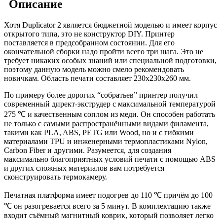
Описание
Хотя Duplicator 2 является бюджетной моделью и имеет корпус
открытого типа, это не конструктор DIY. Принтер
поставляется в предсобранном состоянии. Для его
окончательной
сборки надо пройти всего три шага. Это не
требует никаких особых знаний или специальной подготовки,
поэтому данную модель можно смело рекомендовать
новичкам. Область печати составляет 230х230х260 мм.
По примеру более дорогих “собратьев” принтер получил
современный директ-экструдер с максимальной температурой
275 ℃ и качественным соплом из меди. Он способен работать
не только с самыми распространёнными видами филамента,
такими как PLA, ABS, PETG или Wood, но и с гибкими
материалами TPU и инженерными термопластиками Nylon,
Carbon Fiber и другими. Разумеется, для создания
максимально благоприятных условий печати с помощью ABS
и других сложных материалов вам потребуется
сконструировать термокамеру.
Печатная платформа имеет подогрев до 110 ℃ причём до 100
℃ он разогревается всего за 5 минут. В комплектацию также
входит съёмный магнитный коврик, который позволяет легко