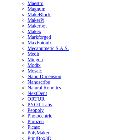
Maestro
Magnum
MakeBlock
MakerPi
Makerbot
Makex
Markforged
MaxFotonix
Mecanumeric S.A.S.
Medit
Mingda
Modix
Mosaic
Nano Dimension
Nanoscribe
Natural Robotics
NextDent
ORTUR
PYOT Labs
Peopoly
Photocentric
Phrozen
Picaso
PolyMaker
PrintBox3D