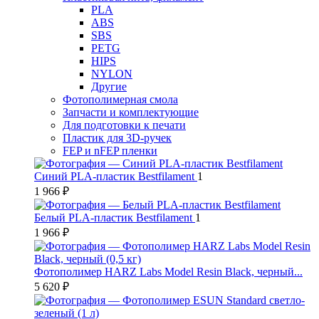
PLA
ABS
SBS
PETG
HIPS
NYLON
Другие
Фотополимерная смола
Запчасти и комплектующие
Для подготовки к печати
Пластик для 3D-ручек
FEP и nFEP пленки
Синий PLA-пластик Bestfilament
1
1 966 ₽
Белый PLA-пластик Bestfilament
1
1 966 ₽
Фотополимер HARZ Labs Model Resin Black, черный...
5 620 ₽