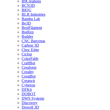
B9Creations
BCN3D
BIQU
BLB Industries
Bambu Lab
Be3D
BestFilament
BigRep
Builder
CNC Barcenas
Carbon 3D
Choc Edge
Ciclop
ColorFabb
CraftBot
Creaform
Creality
CreatBot
Creatwit
Cyberon
DFKit
DOBOT
DWS Systems
Discovery
Dowell 3D