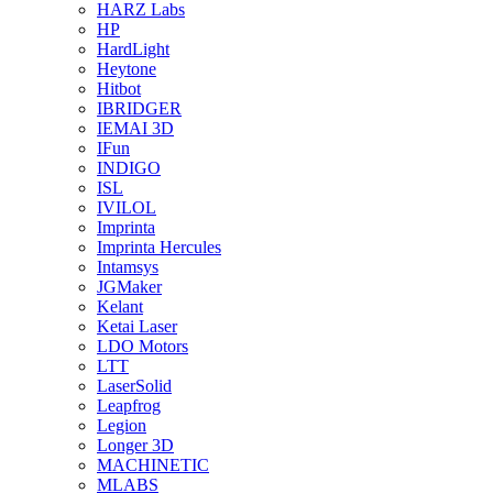
HARZ Labs
HP
HardLight
Heytone
Hitbot
IBRIDGER
IEMAI 3D
IFun
INDIGO
ISL
IVILOL
Imprinta
Imprinta Hercules
Intamsys
JGMaker
Kelant
Ketai Laser
LDO Motors
LTT
LaserSolid
Leapfrog
Legion
Longer 3D
MACHINETIC
MLABS