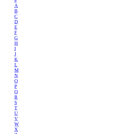
#
A
B
C
D
E
F
G
H
I
J
K
L
M
N
O
P
Q
R
S
T
U
V
W
X