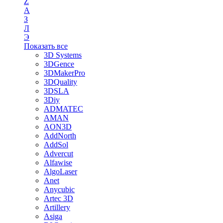
Z
А
З
Л
Э
Показать все
3D Systems
3DGence
3DMakerPro
3DQuality
3DSLA
3Diy
ADMATEC
AMAN
AON3D
AddNorth
AddSol
Advercut
Alfawise
AlgoLaser
Anet
Anycubic
Artec 3D
Artillery
Asiga