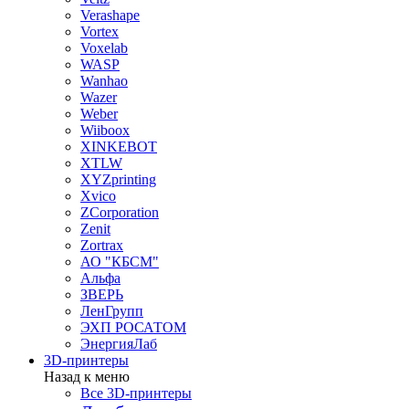
Verashape
Vortex
Voxelab
WASP
Wanhao
Wazer
Weber
Wiiboox
XINKEBOT
XTLW
XYZprinting
Xvico
ZCorporation
Zenit
Zortrax
АО "КБСМ"
Альфа
ЗВЕРЬ
ЛенГрупп
ЭХП РОСАТОМ
ЭнергияЛаб
3D-принтеры
Назад к меню
Все 3D-принтеры