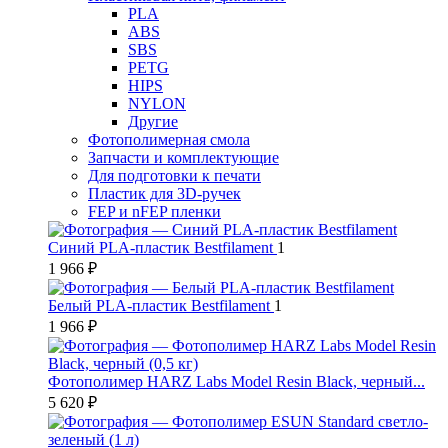
PLA
ABS
SBS
PETG
HIPS
NYLON
Другие
Фотополимерная смола
Запчасти и комплектующие
Для подготовки к печати
Пластик для 3D-ручек
FEP и nFEP пленки
Синий PLA-пластик Bestfilament
1
1 966 ₽
Белый PLA-пластик Bestfilament
1
1 966 ₽
Фотополимер HARZ Labs Model Resin Black, черный...
5 620 ₽