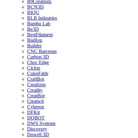
B9Creations
BCN3D
BIQU
BLB Industries
Bambu Lab
Be3D
BestFilament
BigRep
Builder
CNC Barcenas
Carbon 3D
Choc Edge
Ciclop
ColorFabb
CraftBot
Creaform
Creality
CreatBot
Creatwit
Cyberon
DFKit
DOBOT
DWS Systems
Discovery
Dowell 3D