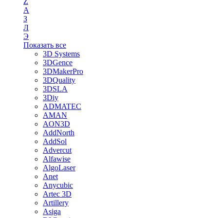
Z
А
З
Л
Э
Показать все
3D Systems
3DGence
3DMakerPro
3DQuality
3DSLA
3Diy
ADMATEC
AMAN
AON3D
AddNorth
AddSol
Advercut
Alfawise
AlgoLaser
Anet
Anycubic
Artec 3D
Artillery
Asiga