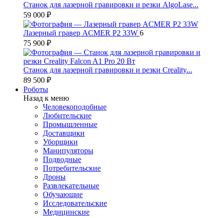
Станок для лазерной гравировки и резки AlgoLase...
59 000 ₽
Лазерный гравер ACMER P2 33W
6
75 900 ₽
Станок для лазерной гравировки и резки Creality...
89 500 ₽
Роботы
Назад к меню
Человекоподобные
Любительские
Промышленные
Доставщики
Уборщики
Манипуляторы
Подводные
Потребительские
Дроны
Развлекательные
Обучающие
Исследовательские
Медицинские