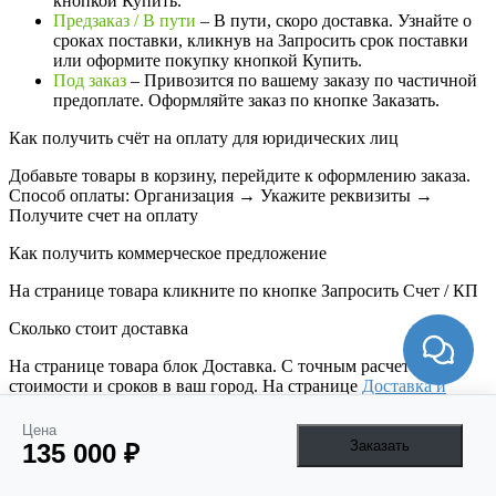
кнопкой Купить.
Предзаказ / В пути
– В пути, скоро доставка. Узнайте о
сроках поставки, кликнув на Запросить cрок поставки
или оформите покупку кнопкой Купить.
Под заказ
– Привозится по вашему заказу по частичной
предоплате. Оформляйте заказ по кнопке Заказать.
Как получить счёт на оплату для юридических лиц
Добавьте товары в корзину, перейдите к оформлению заказа.
Способ оплаты: Организация → Укажите реквизиты →
Получите счет на оплату
Как получить коммерческое предложение
На странице товара кликните по кнопке Запросить Счет / КП
Сколько стоит доставка
На странице товара блок
Доставка. С точным расчетом
стоимости и сроков в ваш город. На странице
Доставка и
оплата
более подробно о всех способах доставки.
Цена
Если вы не нашли среди вопросов своего,
Заказать
135 000 ₽
обратитесь к нам через
Telegam
Закрыть