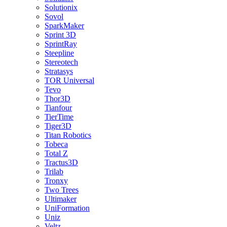
Solutionix
Sovol
SparkMaker
Sprint 3D
SprintRay
Steepline
Stereotech
Stratasys
TOR Universal
Tevo
Thor3D
Tianfour
TierTime
Tiger3D
Titan Robotics
Tobeca
Total Z
Tractus3D
Trilab
Tronxy
Two Trees
Ultimaker
UniFormation
Uniz
Veltz