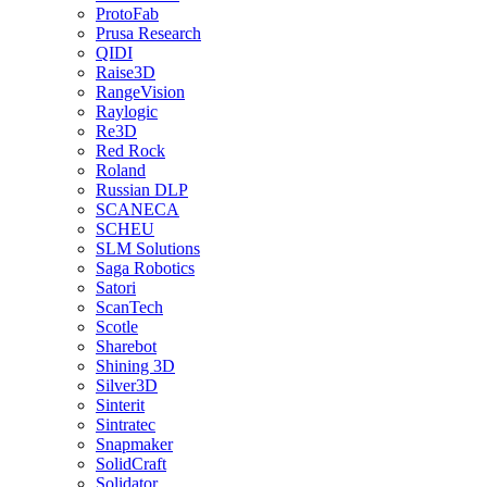
ProtoFab
Prusa Research
QIDI
Raise3D
RangeVision
Raylogic
Re3D
Red Rock
Roland
Russian DLP
SCANECA
SCHEU
SLM Solutions
Saga Robotics
Satori
ScanTech
Scotle
Sharebot
Shining 3D
Silver3D
Sinterit
Sintratec
Snapmaker
SolidCraft
Solidator