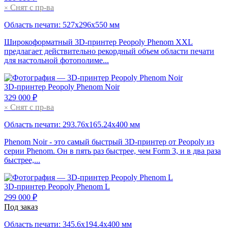
Снят с пр-ва
×
Область печати: 527х296х550 мм
Широкоформатный 3D-принтер Peopoly Phenom XXL
предлагает действительно рекордный объем области печати
для настольной фотополиме...
3D-принтер
Peopoly Phenom Noir
329 000 ₽
Снят с пр-ва
×
Область печати: 293.76х165.24х400 мм
Phenom Noir - это самый быстрый 3D-принтер от Peopoly из
серии Phenom. Он в пять раз быстрее, чем Form 3, и в два раза
быстрее,...
3D-принтер
Peopoly Phenom L
299 000 ₽
Под заказ
Область печати: 345.6х194.4х400 мм