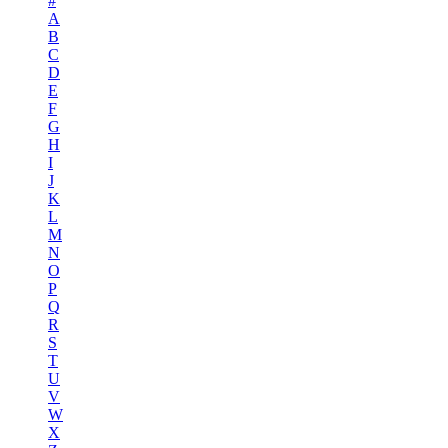
#
A
B
C
D
E
F
G
H
I
J
K
L
M
N
O
P
Q
R
S
T
U
V
W
X