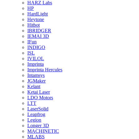
HARZ Labs
HP
HardLight
Heytone
Hitbot
IBRIDGER
IEMAI 3D
IFun
INDIGO
ISL
IVILOL
Imprinta
Imprinta Hercules
Intamsys
JGMaker
Kelant
Ketai Laser
LDO Motors
LTT
LaserSolid
Leapfrog
Legion
Longer 3D
MACHINETIC
MLABS