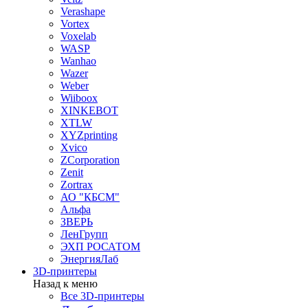
Verashape
Vortex
Voxelab
WASP
Wanhao
Wazer
Weber
Wiiboox
XINKEBOT
XTLW
XYZprinting
Xvico
ZCorporation
Zenit
Zortrax
АО "КБСМ"
Альфа
ЗВЕРЬ
ЛенГрупп
ЭХП РОСАТОМ
ЭнергияЛаб
3D-принтеры
Назад к меню
Все 3D-принтеры