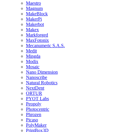
Maestro
Magnum
MakeBlock
MakerPi
Makerbot
Makex
Markforged
MaxFotonix
Mecanumeric S.A.S.
Medit
Mingda
Modix
Mosaic
Nano Dimension
Nanoscribe
Natural Robotics
NextDent
ORTUR
PYOT Labs
Peopoly
Photocentric
Phrozen
Picaso
PolyMaker
PrintBox3D