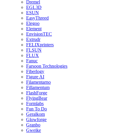
Dremel
EGL3D
ESUN
EasyThreed
Elegoo
Element
EnvisionTEC
Extrudr
FELIXprinters
FLSUN
FLUX
Fanuc
Farsoon Technologies
Fiberlogy
Figure AI
Filamentarno
Fillamentum
FlashForge
FlyingBear
Formlabs
Fun To Do
Geralkom
Glowforge
Granbo
Gweike