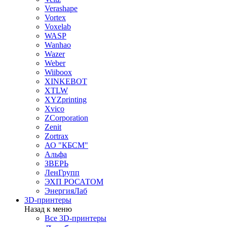
Verashape
Vortex
Voxelab
WASP
Wanhao
Wazer
Weber
Wiiboox
XINKEBOT
XTLW
XYZprinting
Xvico
ZCorporation
Zenit
Zortrax
АО "КБСМ"
Альфа
ЗВЕРЬ
ЛенГрупп
ЭХП РОСАТОМ
ЭнергияЛаб
3D-принтеры
Назад к меню
Все 3D-принтеры