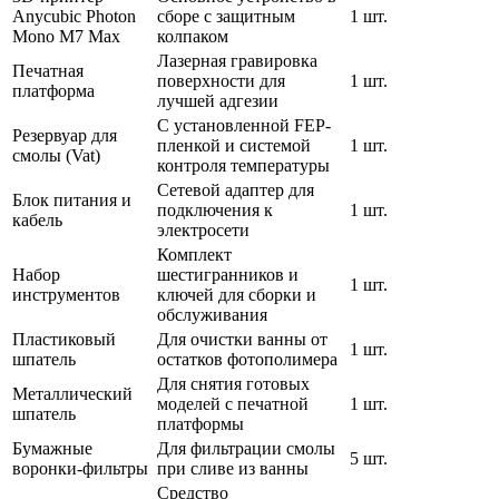
Anycubic Photon
сборе с защитным
1 шт.
Mono M7 Max
колпаком
Лазерная гравировка
Печатная
поверхности для
1 шт.
платформа
лучшей адгезии
С установленной FEP-
Резервуар для
пленкой и системой
1 шт.
смолы (Vat)
контроля температуры
Сетевой адаптер для
Блок питания и
подключения к
1 шт.
кабель
электросети
Комплект
Набор
шестигранников и
1 шт.
инструментов
ключей для сборки и
обслуживания
Пластиковый
Для очистки ванны от
1 шт.
шпатель
остатков фотополимера
Для снятия готовых
Металлический
моделей с печатной
1 шт.
шпатель
платформы
Бумажные
Для фильтрации смолы
5 шт.
воронки-фильтры
при сливе из ванны
Средство