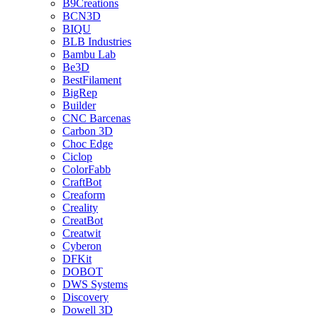
B9Creations
BCN3D
BIQU
BLB Industries
Bambu Lab
Be3D
BestFilament
BigRep
Builder
CNC Barcenas
Carbon 3D
Choc Edge
Ciclop
ColorFabb
CraftBot
Creaform
Creality
CreatBot
Creatwit
Cyberon
DFKit
DOBOT
DWS Systems
Discovery
Dowell 3D