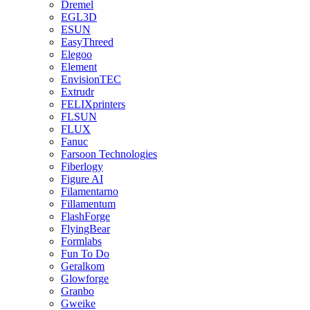
Dremel
EGL3D
ESUN
EasyThreed
Elegoo
Element
EnvisionTEC
Extrudr
FELIXprinters
FLSUN
FLUX
Fanuc
Farsoon Technologies
Fiberlogy
Figure AI
Filamentarno
Fillamentum
FlashForge
FlyingBear
Formlabs
Fun To Do
Geralkom
Glowforge
Granbo
Gweike