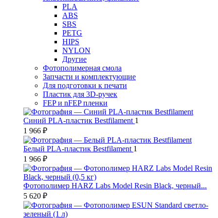
PLA
ABS
SBS
PETG
HIPS
NYLON
Другие
Фотополимерная смола
Запчасти и комплектующие
Для подготовки к печати
Пластик для 3D-ручек
FEP и nFEP пленки
Синий PLA-пластик Bestfilament
1
1 966 ₽
Белый PLA-пластик Bestfilament
1
1 966 ₽
Фотополимер HARZ Labs Model Resin Black, черный...
5 620 ₽