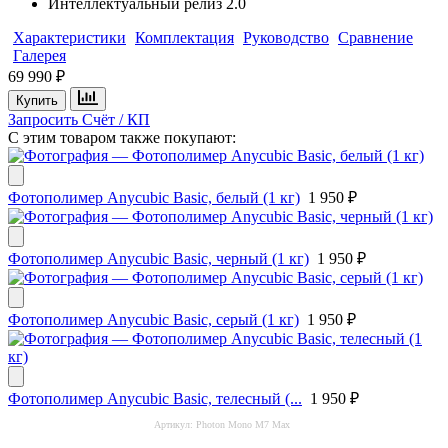
Интеллектуальный релиз 2.0
Характеристики
Комплектация
Руководство
Сравнение
Галерея
69 990 ₽
Купить
Запросить Счёт / КП
С этим товаром также покупают:
Фотополимер Anycubic Basic, белый (1 кг)
1 950 ₽
Фотополимер Anycubic Basic, черный (1 кг)
1 950 ₽
Фотополимер Anycubic Basic, серый (1 кг)
1 950 ₽
Фотополимер Anycubic Basic, телесный (...
1 950 ₽
Артикул:
Photon Mono M7 Max