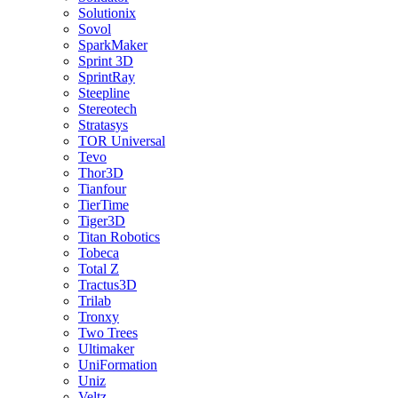
Solutionix
Sovol
SparkMaker
Sprint 3D
SprintRay
Steepline
Stereotech
Stratasys
TOR Universal
Tevo
Thor3D
Tianfour
TierTime
Tiger3D
Titan Robotics
Tobeca
Total Z
Tractus3D
Trilab
Tronxy
Two Trees
Ultimaker
UniFormation
Uniz
Veltz