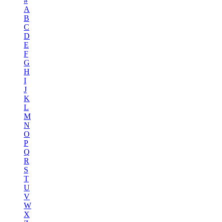
#
A
B
C
D
E
F
G
H
I
J
K
L
M
N
O
P
Q
R
S
T
U
V
W
X