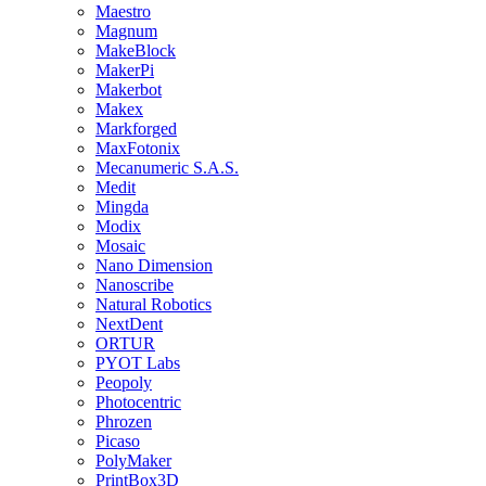
Maestro
Magnum
MakeBlock
MakerPi
Makerbot
Makex
Markforged
MaxFotonix
Mecanumeric S.A.S.
Medit
Mingda
Modix
Mosaic
Nano Dimension
Nanoscribe
Natural Robotics
NextDent
ORTUR
PYOT Labs
Peopoly
Photocentric
Phrozen
Picaso
PolyMaker
PrintBox3D