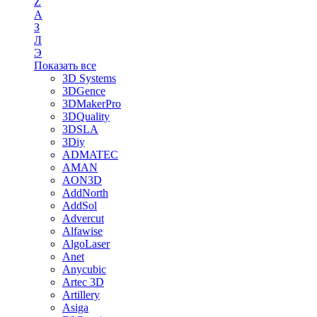
Z
А
З
Л
Э
Показать все
3D Systems
3DGence
3DMakerPro
3DQuality
3DSLA
3Diy
ADMATEC
AMAN
AON3D
AddNorth
AddSol
Advercut
Alfawise
AlgoLaser
Anet
Anycubic
Artec 3D
Artillery
Asiga