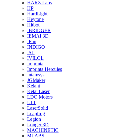
HARZ Labs
HP
HardLight
Heytone
Hitbot
IBRIDGER
IEMAI 3D
IFun
INDIGO
ISL
IVILOL
Imprinta
Imprinta Hercules
Intamsys
JGMaker
Kelant
Ketai Laser
LDO Motors
LTT
LaserSolid
Leapfrog
Legion
Longer 3D
MACHINETIC
MLABS