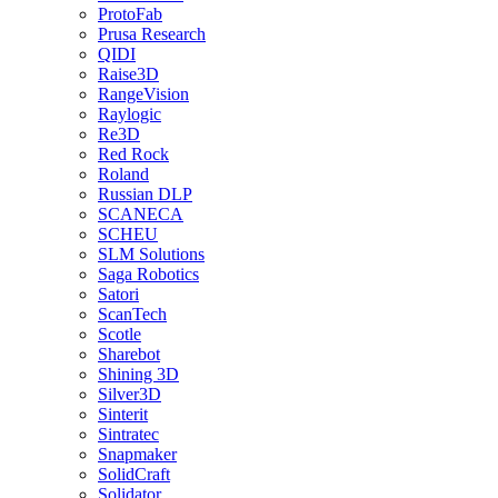
ProtoFab
Prusa Research
QIDI
Raise3D
RangeVision
Raylogic
Re3D
Red Rock
Roland
Russian DLP
SCANECA
SCHEU
SLM Solutions
Saga Robotics
Satori
ScanTech
Scotle
Sharebot
Shining 3D
Silver3D
Sinterit
Sintratec
Snapmaker
SolidCraft
Solidator