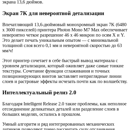
экрана 13,6 дюймов.
Экран 7K для невероятной детализации
Впечатляющий 13,6-дюймовый монохромный экран 7K (6480
x 3600 пикселей) принтера Photon Mono M7 Max обеспечивает
невероятно четкое разрешение 46 x 46 микрон по осям X и Y.
Это делает печать уникальным опытом — с минимальной
толщиной слоя всего 0,1 мм и невероятной скоростью до 63
мм/ч!
Этот принтер сочетает в себе быстрый вывод материала с
уровнем детализации, который оживляет даже самые тонкие
текстуры. Сочетание функции сглаживания и точных
позиционирующих винтов заставляет неприглядные линии
слоев и растровые эффекты исчезать почти как по волшебству.
Интеллектуальный релиз 2.0
Благодаря Intelligent Release 2.0 такие проблемы, как неполное
отсоединение деликатных деталей или разделение слоев в
больших моделях, остались в прошлом.
Умный алгоритм и ряд интегрированных механических
датчиков позволяют точно рассчитать силу отслаивания