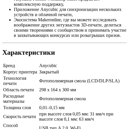
комплексную поддержку,
Приложение Anycubic для синхронизации нескольких
устройств и облачной печати,
Экосистема Makeronline, где вы можете исследовать
воображение других энтузиастов 3D-печати, делиться
своими творениями с сообществом и принимать участие
в захватывающих конкурсах или розыгрышах призов.
Характеристики
Бренд
Anycubic
Корпус принтера
Закрытый
Технология
Фотополимерная смола (LCD/DLP/SLA)
печати
Область печати
298 х 164 х 300 мм
Расходные
Фотополимерная смола
материалы
Толщина слоя
0,01–0,15 мм
при высоте слоя 0,05 мм: 31 мм/ч при
Скорость печати
высоте слоя 0,1 мм: 63 мм/ч
Способ
USB тип A 2.0, Wi-Fi