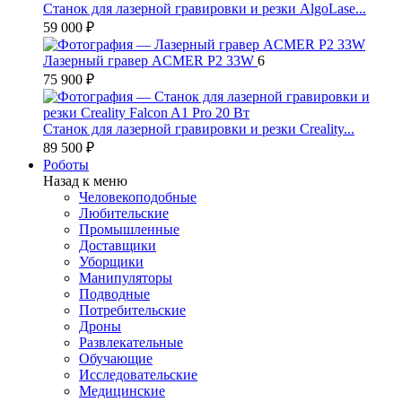
Станок для лазерной гравировки и резки AlgoLase...
59 000 ₽
Лазерный гравер ACMER P2 33W
6
75 900 ₽
Станок для лазерной гравировки и резки Creality...
89 500 ₽
Роботы
Назад к меню
Человекоподобные
Любительские
Промышленные
Доставщики
Уборщики
Манипуляторы
Подводные
Потребительские
Дроны
Развлекательные
Обучающие
Исследовательские
Медицинские