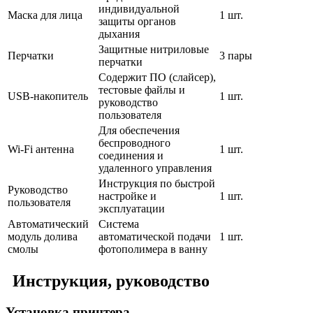
индивидуальной
Маска для лица
1 шт.
защиты органов
дыхания
Защитные нитриловые
Перчатки
3 пары
перчатки
Содержит ПО (слайсер),
тестовые файлы и
USB-накопитель
1 шт.
руководство
пользователя
Для обеспечения
беспроводного
Wi-Fi антенна
1 шт.
соединения и
удаленного управления
Инструкция по быстрой
Руководство
настройке и
1 шт.
пользователя
эксплуатации
Автоматический
Система
модуль долива
автоматической подачи
1 шт.
смолы
фотополимера в ванну
Инструкция, руководство
Установка принтера