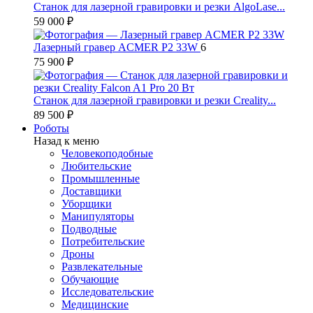
Станок для лазерной гравировки и резки AlgoLase...
59 000 ₽
Лазерный гравер ACMER P2 33W
6
75 900 ₽
Станок для лазерной гравировки и резки Creality...
89 500 ₽
Роботы
Назад к меню
Человекоподобные
Любительские
Промышленные
Доставщики
Уборщики
Манипуляторы
Подводные
Потребительские
Дроны
Развлекательные
Обучающие
Исследовательские
Медицинские