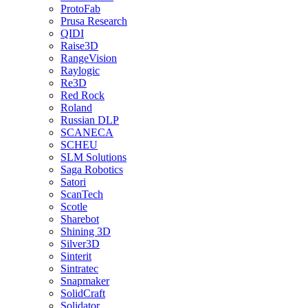
ProtoFab
Prusa Research
QIDI
Raise3D
RangeVision
Raylogic
Re3D
Red Rock
Roland
Russian DLP
SCANECA
SCHEU
SLM Solutions
Saga Robotics
Satori
ScanTech
Scotle
Sharebot
Shining 3D
Silver3D
Sinterit
Sintratec
Snapmaker
SolidCraft
Solidator