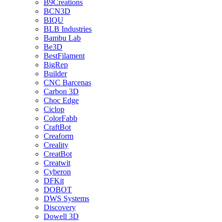
B9Creations
BCN3D
BIQU
BLB Industries
Bambu Lab
Be3D
BestFilament
BigRep
Builder
CNC Barcenas
Carbon 3D
Choc Edge
Ciclop
ColorFabb
CraftBot
Creaform
Creality
CreatBot
Creatwit
Cyberon
DFKit
DOBOT
DWS Systems
Discovery
Dowell 3D