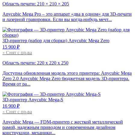
Область печати: 210 × 210 × 205
Anycubic Mega Pro – это аппарат «два в одном» для 3D-печати
и лазерной гравировки. Если вы когда-нибудь мечт...
3D-принтер
(набор для сборки)
Anycubic Mega Zero
15 900 ₽
Снят с пр-ва
×
Область печати: 220 х 220 х 250
Доступна обновленная модель этого принтера: Anycubic Mega
Zero 2.0 Anycubic Mega Zero бюджетная модель 3D-принтера.
Время от ра...
3D-принтер
Anycubic Mega-S
16 900 ₽
Снят с пр-ва
×
Anycubic Mega — FDM-принтер с жесткой металлической
рамой, надежным приводом и современным дизайном
конструкции, механики...