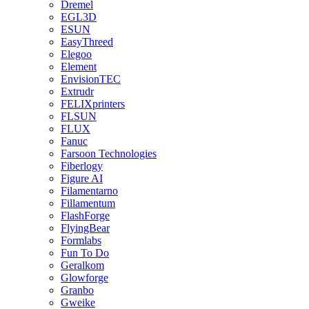
Dremel
EGL3D
ESUN
EasyThreed
Elegoo
Element
EnvisionTEC
Extrudr
FELIXprinters
FLSUN
FLUX
Fanuc
Farsoon Technologies
Fiberlogy
Figure AI
Filamentarno
Fillamentum
FlashForge
FlyingBear
Formlabs
Fun To Do
Geralkom
Glowforge
Granbo
Gweike