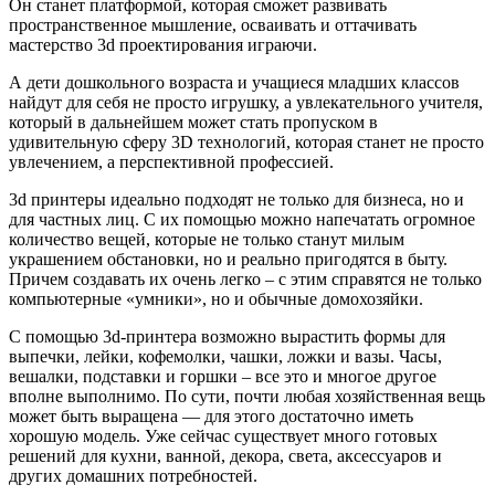
Он станет платформой, которая сможет развивать
пространственное мышление, осваивать и оттачивать
мастерство 3d проектирования играючи.
А дети дошкольного возраста и учащиеся младших классов
найдут для себя не просто игрушку, а увлекательного учителя,
который в дальнейшем может стать пропуском в
удивительную сферу 3D технологий, которая станет не просто
увлечением, а перспективной профессией.
3d принтеры идеально подходят не только для бизнеса, но и
для частных лиц. С их помощью можно напечатать огромное
количество вещей, которые не только станут милым
украшением обстановки, но и реально пригодятся в быту.
Причем создавать их очень легко – с этим справятся не только
компьютерные «умники», но и обычные домохозяйки.
С помощью 3d-принтера возможно вырастить формы для
выпечки, лейки, кофемолки, чашки, ложки и вазы. Часы,
вешалки, подставки и горшки – все это и многое другое
вполне выполнимо. По сути, почти любая хозяйственная вещь
может быть выращена — для этого достаточно иметь
хорошую модель. Уже сейчас существует много готовых
решений для кухни, ванной, декора, света, аксессуаров и
других домашних потребностей.