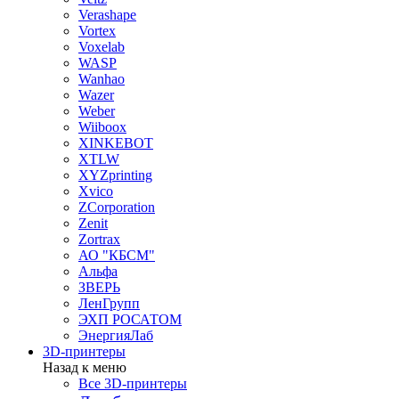
Verashape
Vortex
Voxelab
WASP
Wanhao
Wazer
Weber
Wiiboox
XINKEBOT
XTLW
XYZprinting
Xvico
ZCorporation
Zenit
Zortrax
АО "КБСМ"
Альфа
ЗВЕРЬ
ЛенГрупп
ЭХП РОСАТОМ
ЭнергияЛаб
3D-принтеры
Назад к меню
Все 3D-принтеры