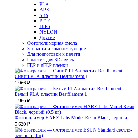
PLA
ABS
SBS
PETG
HIPS
NYLON
Другие
Фотополимерная смола
Запчасти и комплектующие
Для подготовки к печати
Пластик для 3D-ручек
FEP и nFEP пленки
Синий PLA-пластик Bestfilament
1
1 966 ₽
Белый PLA-пластик Bestfilament
1
1 966 ₽
Фотополимер HARZ Labs Model Resin Black, черный...
5 620 ₽