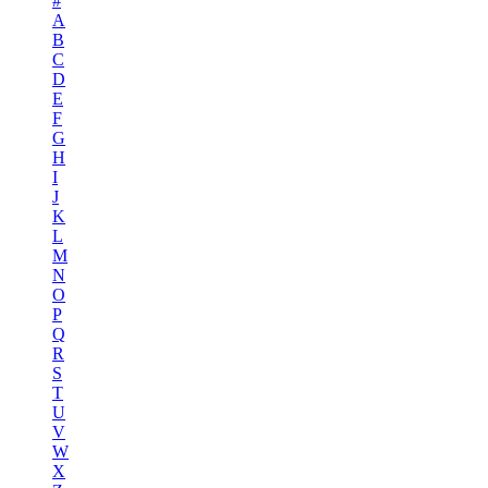
#
A
B
C
D
E
F
G
H
I
J
K
L
M
N
O
P
Q
R
S
T
U
V
W
X