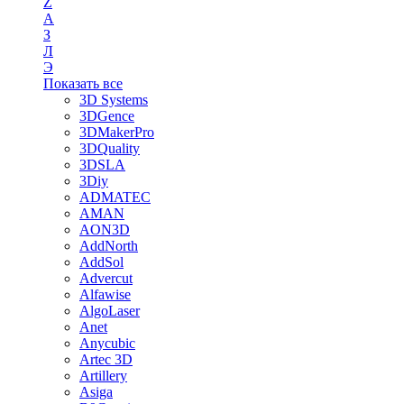
Z
А
З
Л
Э
Показать все
3D Systems
3DGence
3DMakerPro
3DQuality
3DSLA
3Diy
ADMATEC
AMAN
AON3D
AddNorth
AddSol
Advercut
Alfawise
AlgoLaser
Anet
Anycubic
Artec 3D
Artillery
Asiga