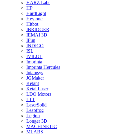
HARZ Labs
HP
HardLight
Heytone
Hitbot
IBRIDGER
IEMAI 3D
IFun
INDIGO
ISL
IVILOL
Imprinta
Imprinta Hercules
Intamsys
JGMaker
Kelant
Ketai Laser
LDO Motors
LTT
LaserSolid
Leapfrog
Legion
Longer 3D
MACHINETIC
MLABS