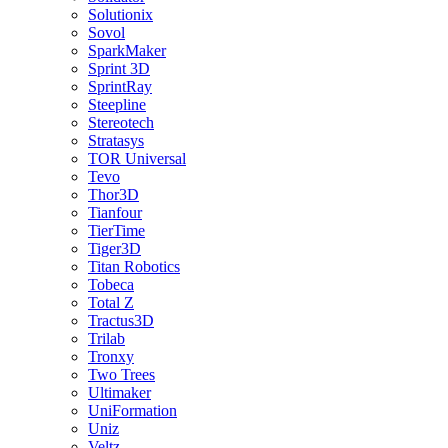
Solutionix
Sovol
SparkMaker
Sprint 3D
SprintRay
Steepline
Stereotech
Stratasys
TOR Universal
Tevo
Thor3D
Tianfour
TierTime
Tiger3D
Titan Robotics
Tobeca
Total Z
Tractus3D
Trilab
Tronxy
Two Trees
Ultimaker
UniFormation
Uniz
Veltz