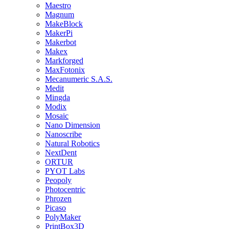
Maestro
Magnum
MakeBlock
MakerPi
Makerbot
Makex
Markforged
MaxFotonix
Mecanumeric S.A.S.
Medit
Mingda
Modix
Mosaic
Nano Dimension
Nanoscribe
Natural Robotics
NextDent
ORTUR
PYOT Labs
Peopoly
Photocentric
Phrozen
Picaso
PolyMaker
PrintBox3D