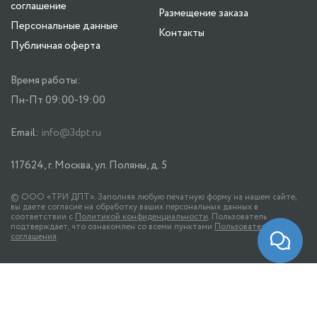
соглашение
Размещение заказа
Персональные данные
Контакты
Публичная оферта
Время работы:
Пн-Пт 09:00-19:00
Email:
info@3dpt.ru
117624, г. Москва, ул. Поляны, д. 5
© ООО «ТРИ ДПТ». Заполняя любую печатную форму на нашем сайте,
вы даете согласие на обработку ваших персональных данных в
соответствии с
Политикой конфиденциальности
. Пользователь
подтверждает, что ознакомлен со всеми пунктами
Пользовательского
соглашения
.