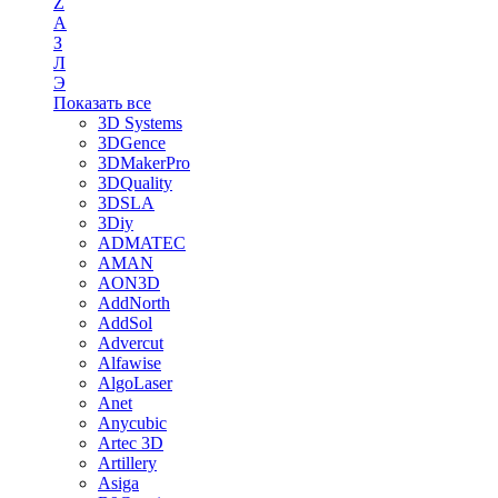
Z
А
З
Л
Э
Показать все
3D Systems
3DGence
3DMakerPro
3DQuality
3DSLA
3Diy
ADMATEC
AMAN
AON3D
AddNorth
AddSol
Advercut
Alfawise
AlgoLaser
Anet
Anycubic
Artec 3D
Artillery
Asiga