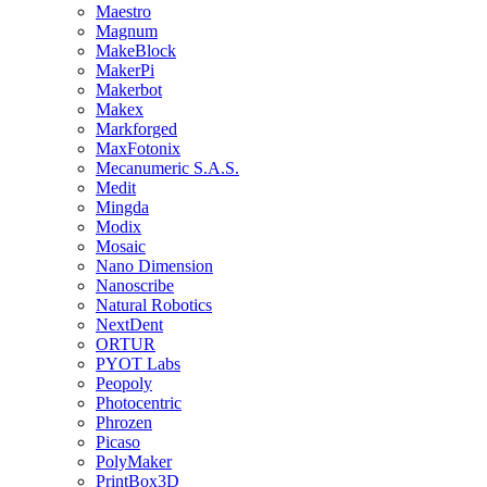
Maestro
Magnum
MakeBlock
MakerPi
Makerbot
Makex
Markforged
MaxFotonix
Mecanumeric S.A.S.
Medit
Mingda
Modix
Mosaic
Nano Dimension
Nanoscribe
Natural Robotics
NextDent
ORTUR
PYOT Labs
Peopoly
Photocentric
Phrozen
Picaso
PolyMaker
PrintBox3D