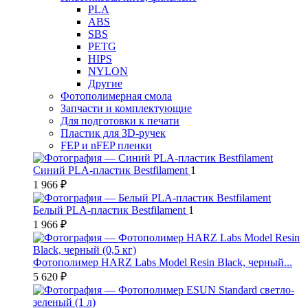
PLA
ABS
SBS
PETG
HIPS
NYLON
Другие
Фотополимерная смола
Запчасти и комплектующие
Для подготовки к печати
Пластик для 3D-ручек
FEP и nFEP пленки
Синий PLA-пластик Bestfilament
1
1 966 ₽
Белый PLA-пластик Bestfilament
1
1 966 ₽
Фотополимер HARZ Labs Model Resin Black, черный...
5 620 ₽