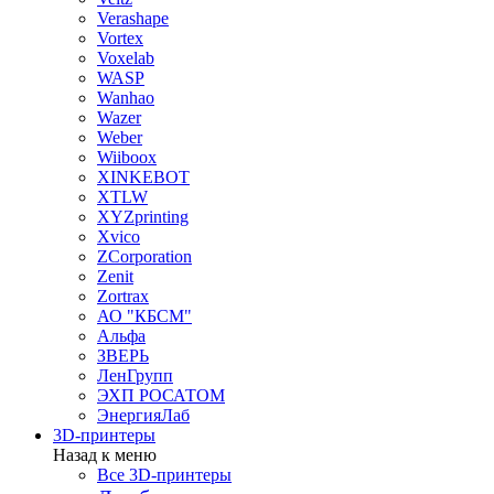
Verashape
Vortex
Voxelab
WASP
Wanhao
Wazer
Weber
Wiiboox
XINKEBOT
XTLW
XYZprinting
Xvico
ZCorporation
Zenit
Zortrax
АО "КБСМ"
Альфа
ЗВЕРЬ
ЛенГрупп
ЭХП РОСАТОМ
ЭнергияЛаб
3D-принтеры
Назад к меню
Все 3D-принтеры