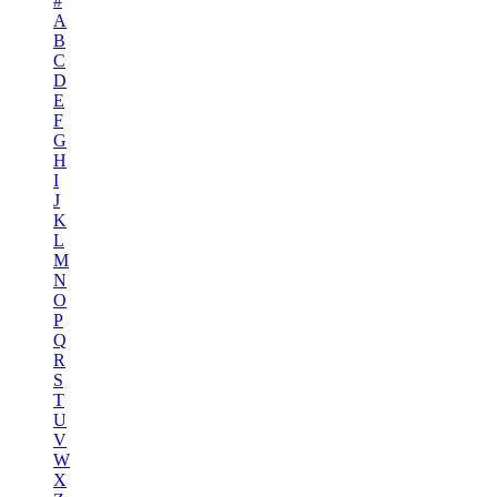
#
A
B
C
D
E
F
G
H
I
J
K
L
M
N
O
P
Q
R
S
T
U
V
W
X