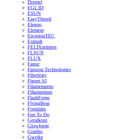
Dremel
EGL3D
ESUN
EasyThreed
Elegoo
Element
EnvisionTEC
Extrudr
FELIXprinters
FLSUN
FLUX
Fanuc
Farsoon Technologies
Fiberlogy
Figure AI
Filamentarno
Fillamentum
FlashForge
FlyingBear
Formlabs
Fun To Do
Geralkom
Glowforge
Granbo
Gweike