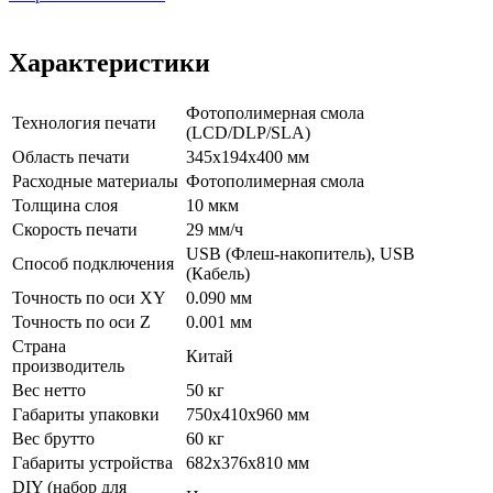
Характеристики
Фотополимерная смола
Технология печати
(LCD/DLP/SLA)
Область печати
345x194x400 мм
Расходные материалы
Фотополимерная смола
Толщина слоя
10 мкм
Скорость печати
29 мм/ч
USB (Флеш-накопитель), USB
Способ подключения
(Кабель)
Точность по оси XY
0.090 мм
Точность по оси Z
0.001 мм
Страна
Китай
производитель
Вес нетто
50 кг
Габариты упаковки
750х410х960 мм
Вес брутто
60 кг
Габариты устройства
682x376x810 мм
DIY (набор для