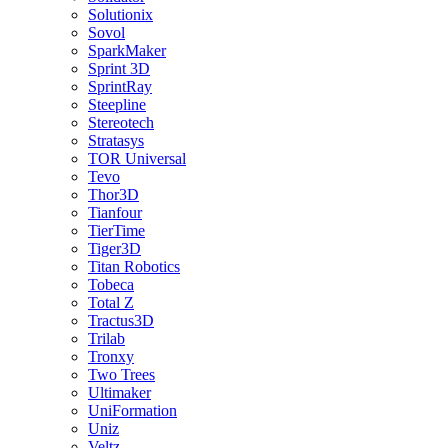
Solutionix
Sovol
SparkMaker
Sprint 3D
SprintRay
Steepline
Stereotech
Stratasys
TOR Universal
Tevo
Thor3D
Tianfour
TierTime
Tiger3D
Titan Robotics
Tobeca
Total Z
Tractus3D
Trilab
Tronxy
Two Trees
Ultimaker
UniFormation
Uniz
Veltz