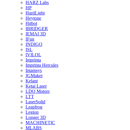
HARZ Labs
HP
HardLight
Heytone
Hitbot
IBRIDGER
IEMAI 3D
IFun
INDIGO
ISL
IVILOL
Imprinta
Imprinta Hercules
Intamsys
JGMaker
Kelant
Ketai Laser
LDO Motors
LTT
LaserSolid
Leapfrog
Legion
Longer 3D
MACHINETIC
MLABS