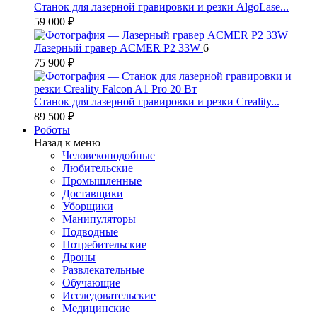
Станок для лазерной гравировки и резки AlgoLase...
59 000 ₽
Лазерный гравер ACMER P2 33W
6
75 900 ₽
Станок для лазерной гравировки и резки Creality...
89 500 ₽
Роботы
Назад к меню
Человекоподобные
Любительские
Промышленные
Доставщики
Уборщики
Манипуляторы
Подводные
Потребительские
Дроны
Развлекательные
Обучающие
Исследовательские
Медицинские