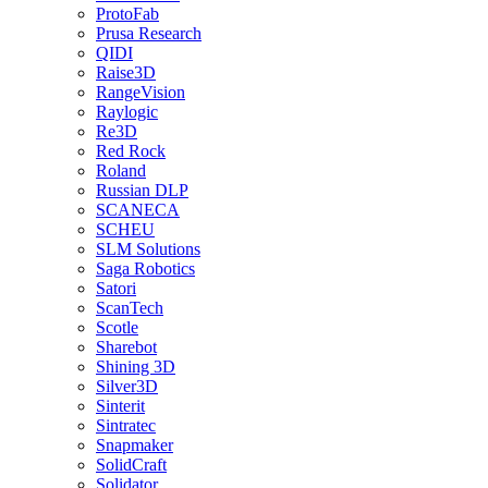
ProtoFab
Prusa Research
QIDI
Raise3D
RangeVision
Raylogic
Re3D
Red Rock
Roland
Russian DLP
SCANECA
SCHEU
SLM Solutions
Saga Robotics
Satori
ScanTech
Scotle
Sharebot
Shining 3D
Silver3D
Sinterit
Sintratec
Snapmaker
SolidCraft
Solidator