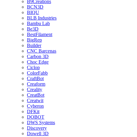
B9Creations
BCN3D
BIQU
BLB Industries
Bambu Lab
Be3D
BestFilament
BigRep
Builder
CNC Barcenas
Carbon 3D
Choc Edge
Ciclop
ColorFabb
CraftBot
Creaform
Creality
CreatBot
Creatwit
Cyberon
DFKit
DOBOT
DWS Systems
Discovery
Dowell 3D