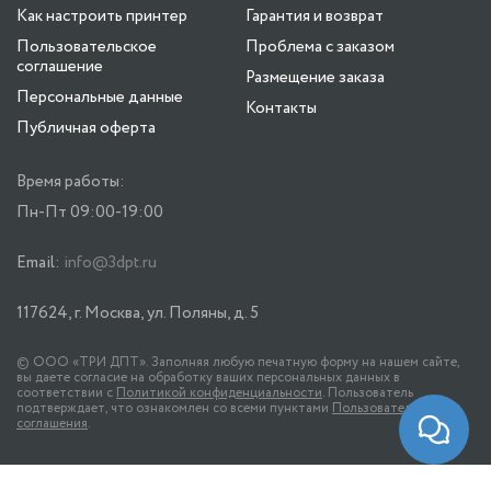
Как настроить принтер
Гарантия и возврат
Пользовательское
Проблема с заказом
соглашение
Размещение заказа
Персональные данные
Контакты
Публичная оферта
Время работы:
Пн-Пт 09:00-19:00
Email:
info@3dpt.ru
117624, г. Москва, ул. Поляны, д. 5
© ООО «ТРИ ДПТ». Заполняя любую печатную форму на нашем сайте,
вы даете согласие на обработку ваших персональных данных в
соответствии с
Политикой конфиденциальности
. Пользователь
подтверждает, что ознакомлен со всеми пунктами
Пользовательского
соглашения
.