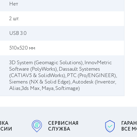
Нет
2 шт.
USB 3.0
510х520 мм
3D System (Geomagic Solutions), InnovMetric
Software (PolyWorks), Dassault Systemes
(CATIAV5 & SolidWorks), PTC (Pro/ENGINEER),
Siemens (NX & Solid Edge), Autodesk (Inventor,
Alias,3ds Max, Maya, Softimage)
ВКА
СЕРВИСНАЯ
ГАРАН
ССИИ
СЛУЖБА
ВСЕ 