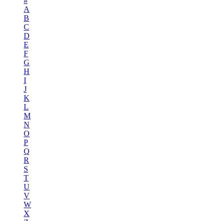
#
A
B
C
D
E
F
G
H
I
J
K
L
M
N
O
P
Q
R
S
T
U
V
W
X