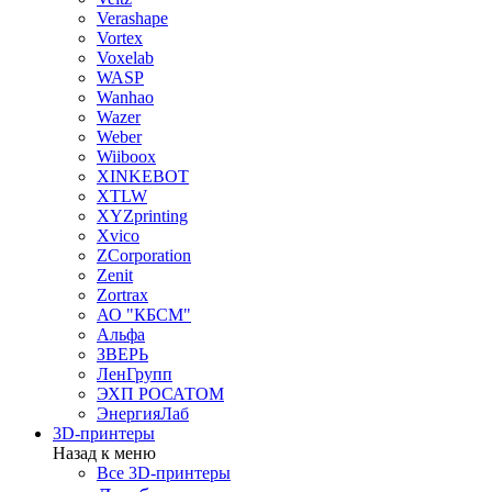
Verashape
Vortex
Voxelab
WASP
Wanhao
Wazer
Weber
Wiiboox
XINKEBOT
XTLW
XYZprinting
Xvico
ZCorporation
Zenit
Zortrax
АО "КБСМ"
Альфа
ЗВЕРЬ
ЛенГрупп
ЭХП РОСАТОМ
ЭнергияЛаб
3D-принтеры
Назад к меню
Все 3D-принтеры