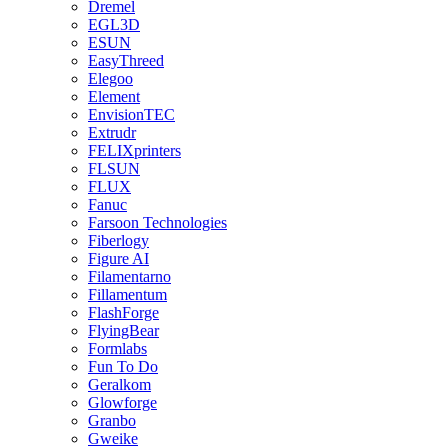
Dremel
EGL3D
ESUN
EasyThreed
Elegoo
Element
EnvisionTEC
Extrudr
FELIXprinters
FLSUN
FLUX
Fanuc
Farsoon Technologies
Fiberlogy
Figure AI
Filamentarno
Fillamentum
FlashForge
FlyingBear
Formlabs
Fun To Do
Geralkom
Glowforge
Granbo
Gweike