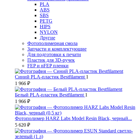
PLA
ABS
SBS
PETG
HIPS
NYLON
Другие
Фотополимерная смола
Запчасти и комплектующие
Для подготовки к печати
Пластик для 3D-ручек
FEP и nFEP пленки
Синий PLA-пластик Bestfilament
1
1 966 ₽
Белый PLA-пластик Bestfilament
1
1 966 ₽
Фотополимер HARZ Labs Model Resin Black, черный...
5 620 ₽