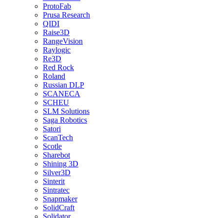
ProtoFab
Prusa Research
QIDI
Raise3D
RangeVision
Raylogic
Re3D
Red Rock
Roland
Russian DLP
SCANECA
SCHEU
SLM Solutions
Saga Robotics
Satori
ScanTech
Scotle
Sharebot
Shining 3D
Silver3D
Sinterit
Sintratec
Snapmaker
SolidCraft
Solidator