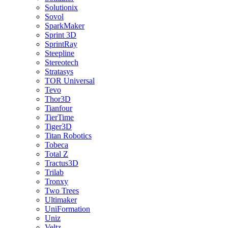
Solutionix
Sovol
SparkMaker
Sprint 3D
SprintRay
Steepline
Stereotech
Stratasys
TOR Universal
Tevo
Thor3D
Tianfour
TierTime
Tiger3D
Titan Robotics
Tobeca
Total Z
Tractus3D
Trilab
Tronxy
Two Trees
Ultimaker
UniFormation
Uniz
Veltz