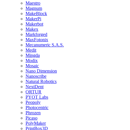
Maestro
Magnum
MakeBlock
MakerPi
Makerbot
Makex
Markforged
MaxFotonix
Mecanumeric S.A.S.
Medit
Mingda
Modix
Mosaic
Nano Dimension
Nanoscribe
Natural Robotics
NextDent
ORTUR
PYOT Labs
Peopoly
Photocentric
Phrozen
Picaso
PolyMaker
PrintBox3D