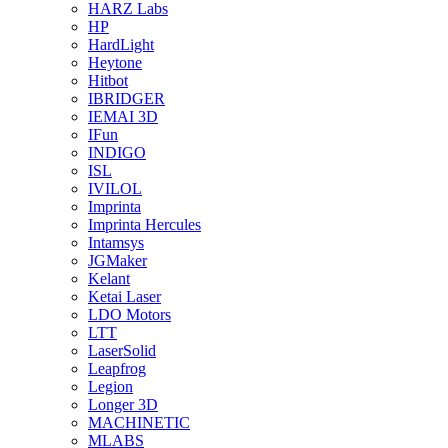
HARZ Labs
HP
HardLight
Heytone
Hitbot
IBRIDGER
IEMAI 3D
IFun
INDIGO
ISL
IVILOL
Imprinta
Imprinta Hercules
Intamsys
JGMaker
Kelant
Ketai Laser
LDO Motors
LTT
LaserSolid
Leapfrog
Legion
Longer 3D
MACHINETIC
MLABS