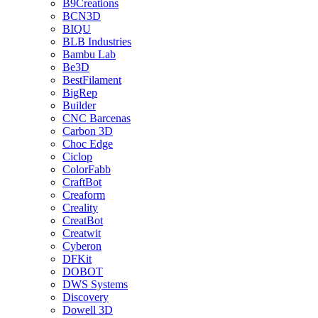
B9Creations
BCN3D
BIQU
BLB Industries
Bambu Lab
Be3D
BestFilament
BigRep
Builder
CNC Barcenas
Carbon 3D
Choc Edge
Ciclop
ColorFabb
CraftBot
Creaform
Creality
CreatBot
Creatwit
Cyberon
DFKit
DOBOT
DWS Systems
Discovery
Dowell 3D