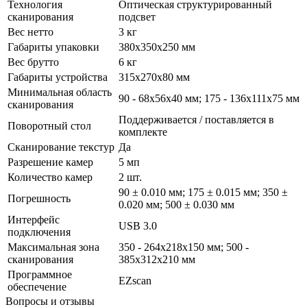
Технология
Оптическая структурированный
сканирования
подсвет
Вес нетто
3 кг
Габариты упаковки
380x350x250 мм
Вес брутто
6 кг
Габариты устройства
315х270х80 мм
Минимальная область
90 - 68х56х40 мм; 175 - 136х111х75 мм
сканирования
Поддерживается / поставляется в
Поворотный стол
комплекте
Сканирование текстур
Да
Разрешение камер
5 мп
Количество камер
2 шт.
90 ± 0.010 мм; 175 ± 0.015 мм; 350 ±
Погрешность
0.020 мм; 500 ± 0.030 мм
Интерфейс
USB 3.0
подключения
Максимальная зона
350 - 264х218х150 мм; 500 -
сканирования
385х312х210 мм
Программное
EZscan
обеспечение
Вопросы и отзывы