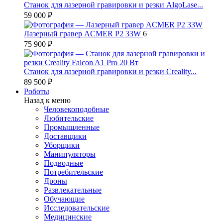
Станок для лазерной гравировки и резки AlgoLase...
59 000 ₽
Лазерный гравер ACMER P2 33W
6
75 900 ₽
Станок для лазерной гравировки и резки Creality...
89 500 ₽
Роботы
Назад к меню
Человекоподобные
Любительские
Промышленные
Доставщики
Уборщики
Манипуляторы
Подводные
Потребительские
Дроны
Развлекательные
Обучающие
Исследовательские
Медицинские