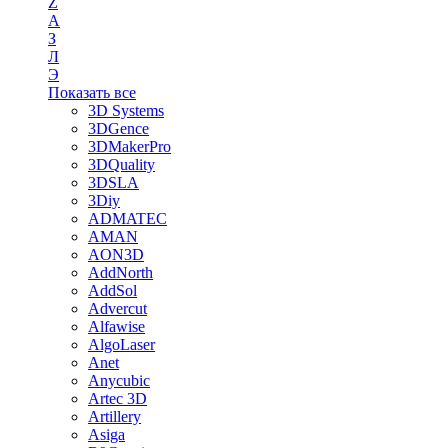
Z
А
З
Л
Э
Показать все
3D Systems
3DGence
3DMakerPro
3DQuality
3DSLA
3Diy
ADMATEC
AMAN
AON3D
AddNorth
AddSol
Advercut
Alfawise
AlgoLaser
Anet
Anycubic
Artec 3D
Artillery
Asiga