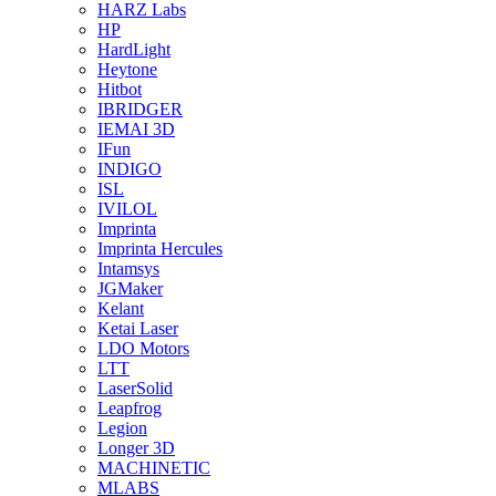
HARZ Labs
HP
HardLight
Heytone
Hitbot
IBRIDGER
IEMAI 3D
IFun
INDIGO
ISL
IVILOL
Imprinta
Imprinta Hercules
Intamsys
JGMaker
Kelant
Ketai Laser
LDO Motors
LTT
LaserSolid
Leapfrog
Legion
Longer 3D
MACHINETIC
MLABS