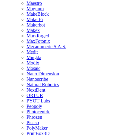
Maestro
Magnum
MakeBlock
MakerPi
Makerbot
Makex
Markforged
MaxFotonix
Mecanumeric S.A.S.
Medit
Mingda
Modix
Mosaic
Nano Dimension
Nanoscribe
Natural Robotics
NextDent
ORTUR
PYOT Labs
Peopoly
Photocentric
Phrozen
Picaso
PolyMaker
PrintBox3D