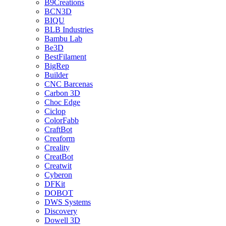
B9Creations
BCN3D
BIQU
BLB Industries
Bambu Lab
Be3D
BestFilament
BigRep
Builder
CNC Barcenas
Carbon 3D
Choc Edge
Ciclop
ColorFabb
CraftBot
Creaform
Creality
CreatBot
Creatwit
Cyberon
DFKit
DOBOT
DWS Systems
Discovery
Dowell 3D