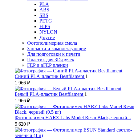
PLA
ABS
SBS
PETG
HIPS
NYLON
Другие
Фотополимерная смола
Запчасти и комплектующие
Для подготовки к печати
Пластик для 3D-ручек
FEP и nFEP пленки
Синий PLA-пластик Bestfilament
1
1 966 ₽
Белый PLA-пластик Bestfilament
1
1 966 ₽
Фотополимер HARZ Labs Model Resin Black, черный...
5 620 ₽