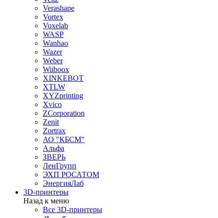
Verashape
Vortex
Voxelab
WASP
Wanhao
Wazer
Weber
Wiiboox
XINKEBOT
XTLW
XYZprinting
Xvico
ZCorporation
Zenit
Zortrax
АО "КБСМ"
Альфа
ЗВЕРЬ
ЛенГрупп
ЭХП РОСАТОМ
ЭнергияЛаб
3D-принтеры
Назад к меню
Все 3D-принтеры