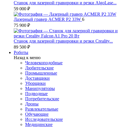
Станок для лазерной гравировки и резки AlgoLase...
59 000 ₽
Лазерный гравер ACMER P2 33W
6
75 900 ₽
Станок для лазерной гравировки и резки Creality...
89 500 ₽
Роботы
Назад к меню
Человекоподобные
Любительские
Промышленные
Доставщики
Уборщики
Манипуляторы
Подводные
Потребительские
Дроны
Развлекательные
Обучающие
Исследовательские
Медицинские