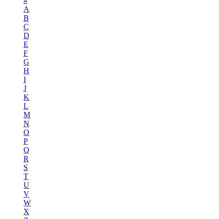
#
A
B
C
D
E
F
G
H
I
J
K
L
M
N
O
P
Q
R
S
T
U
V
W
X