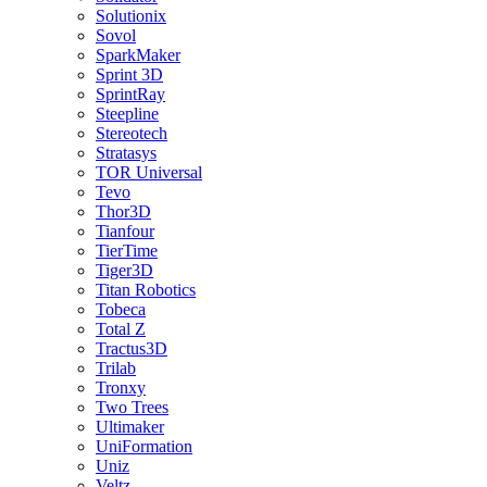
Solutionix
Sovol
SparkMaker
Sprint 3D
SprintRay
Steepline
Stereotech
Stratasys
TOR Universal
Tevo
Thor3D
Tianfour
TierTime
Tiger3D
Titan Robotics
Tobeca
Total Z
Tractus3D
Trilab
Tronxy
Two Trees
Ultimaker
UniFormation
Uniz
Veltz