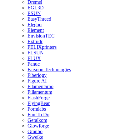
Dremel
EGL3D
ESUN
EasyThreed
Elegoo
Element
EnvisionTEC
Extrudr
FELIXprinters
FLSUN
FLUX
Fanuc
Farsoon Technologies
Fiberlogy
Figure AI
Filamentarno
Fillamentum
FlashForge
FlyingBear
Formlabs
Fun To Do
Geralkom
Glowforge
Granbo
Gweike