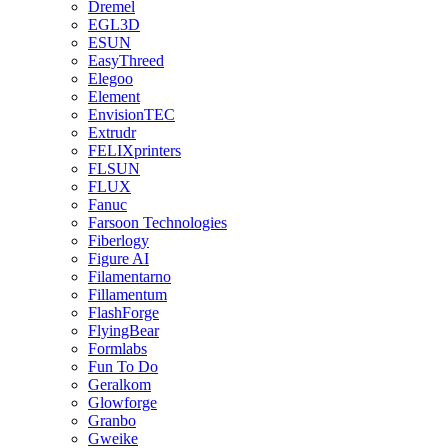
Dremel
EGL3D
ESUN
EasyThreed
Elegoo
Element
EnvisionTEC
Extrudr
FELIXprinters
FLSUN
FLUX
Fanuc
Farsoon Technologies
Fiberlogy
Figure AI
Filamentarno
Fillamentum
FlashForge
FlyingBear
Formlabs
Fun To Do
Geralkom
Glowforge
Granbo
Gweike