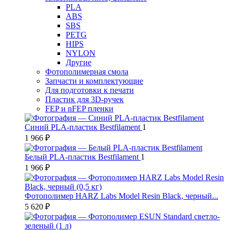
PLA
ABS
SBS
PETG
HIPS
NYLON
Другие
Фотополимерная смола
Запчасти и комплектующие
Для подготовки к печати
Пластик для 3D-ручек
FEP и nFEP пленки
Синий PLA-пластик Bestfilament
1
1 966 ₽
Белый PLA-пластик Bestfilament
1
1 966 ₽
Фотополимер HARZ Labs Model Resin Black, черный...
5 620 ₽