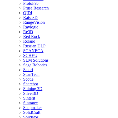
ProtoFab
Prusa Research
QIDI
Raise3D
RangeVision
Raylogic
Re3D
Red Rock
Roland
Russian DLP
SCANECA
SCHEU
SLM Solutions
Saga Robotics
Satori
ScanTech
Scotle
Sharebot
Shining 3D
Silver3D
Sinterit
Sintratec
Snapmaker
SolidCraft
Solidator