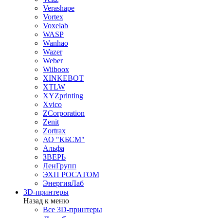
Verashape
Vortex
Voxelab
WASP
Wanhao
Wazer
Weber
Wiiboox
XINKEBOT
XTLW
XYZprinting
Xvico
ZCorporation
Zenit
Zortrax
АО "КБСМ"
Альфа
ЗВЕРЬ
ЛенГрупп
ЭХП РОСАТОМ
ЭнергияЛаб
3D-принтеры
Назад к меню
Все 3D-принтеры