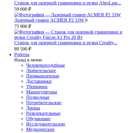
Станок для лазерной гравировки и резки AlgoLase...
59 000 ₽
Лазерный гравер ACMER P2 33W
6
75 900 ₽
Станок для лазерной гравировки и резки Creality...
89 500 ₽
Роботы
Назад к меню
Человекоподобные
Любительские
Промышленные
Доставщики
Уборщики
Манипуляторы
Подводные
Потребительские
Дроны
Развлекательные
Обучающие
Исследовательские
Медицинские