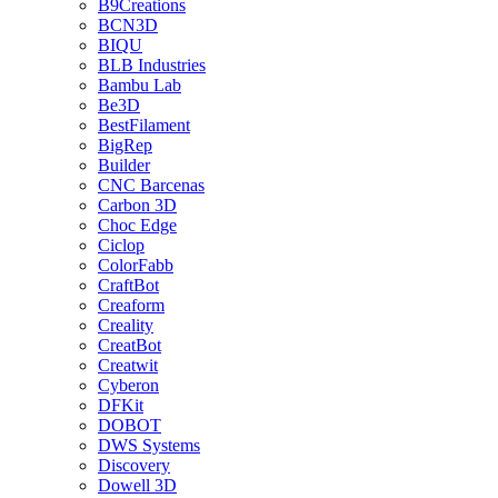
B9Creations
BCN3D
BIQU
BLB Industries
Bambu Lab
Be3D
BestFilament
BigRep
Builder
CNC Barcenas
Carbon 3D
Choc Edge
Ciclop
ColorFabb
CraftBot
Creaform
Creality
CreatBot
Creatwit
Cyberon
DFKit
DOBOT
DWS Systems
Discovery
Dowell 3D