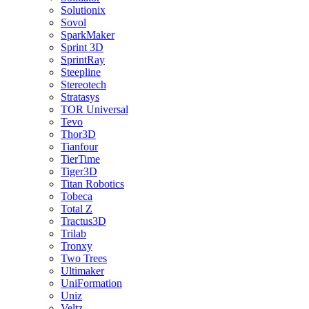
Solutionix
Sovol
SparkMaker
Sprint 3D
SprintRay
Steepline
Stereotech
Stratasys
TOR Universal
Tevo
Thor3D
Tianfour
TierTime
Tiger3D
Titan Robotics
Tobeca
Total Z
Tractus3D
Trilab
Tronxy
Two Trees
Ultimaker
UniFormation
Uniz
Veltz