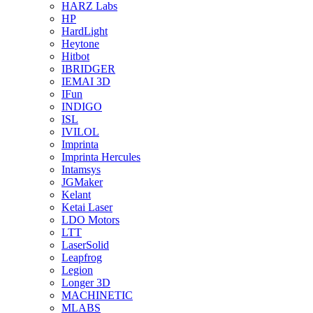
HARZ Labs
HP
HardLight
Heytone
Hitbot
IBRIDGER
IEMAI 3D
IFun
INDIGO
ISL
IVILOL
Imprinta
Imprinta Hercules
Intamsys
JGMaker
Kelant
Ketai Laser
LDO Motors
LTT
LaserSolid
Leapfrog
Legion
Longer 3D
MACHINETIC
MLABS