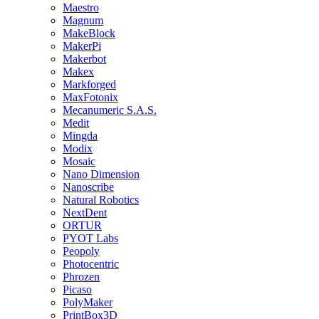
Maestro
Magnum
MakeBlock
MakerPi
Makerbot
Makex
Markforged
MaxFotonix
Mecanumeric S.A.S.
Medit
Mingda
Modix
Mosaic
Nano Dimension
Nanoscribe
Natural Robotics
NextDent
ORTUR
PYOT Labs
Peopoly
Photocentric
Phrozen
Picaso
PolyMaker
PrintBox3D