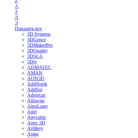
Z
А
З
Л
Э
Показать все
3D Systems
3DGence
3DMakerPro
3DQuality
3DSLA
3Diy
ADMATEC
AMAN
AON3D
AddNorth
AddSol
Advercut
Alfawise
AlgoLaser
Anet
Anycubic
Artec 3D
Artillery
Asiga