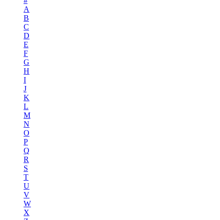
#
A
B
C
D
E
F
G
H
I
J
K
L
M
N
O
P
Q
R
S
T
U
V
W
X