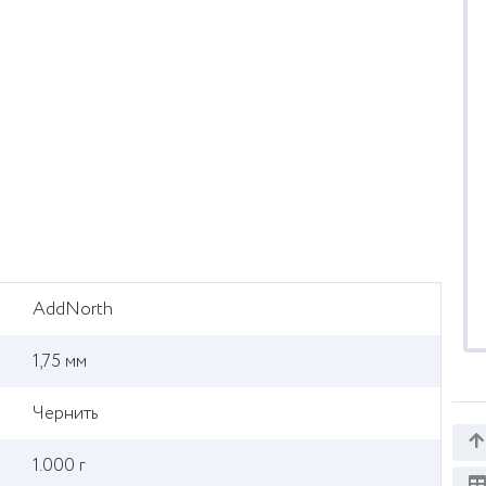
AddNorth
1,75 мм
Чернить
1.000 г