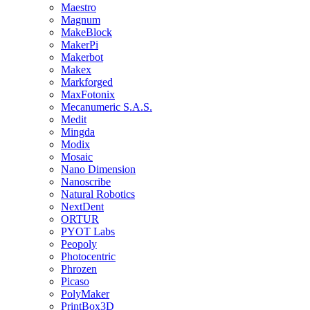
Maestro
Magnum
MakeBlock
MakerPi
Makerbot
Makex
Markforged
MaxFotonix
Mecanumeric S.A.S.
Medit
Mingda
Modix
Mosaic
Nano Dimension
Nanoscribe
Natural Robotics
NextDent
ORTUR
PYOT Labs
Peopoly
Photocentric
Phrozen
Picaso
PolyMaker
PrintBox3D