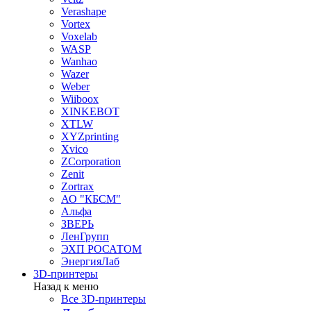
Verashape
Vortex
Voxelab
WASP
Wanhao
Wazer
Weber
Wiiboox
XINKEBOT
XTLW
XYZprinting
Xvico
ZCorporation
Zenit
Zortrax
АО "КБСМ"
Альфа
ЗВЕРЬ
ЛенГрупп
ЭХП РОСАТОМ
ЭнергияЛаб
3D-принтеры
Назад к меню
Все 3D-принтеры