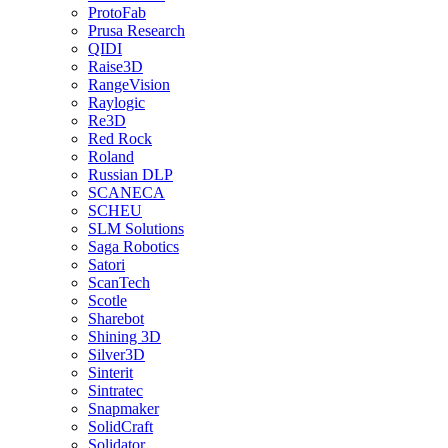
ProtoFab
Prusa Research
QIDI
Raise3D
RangeVision
Raylogic
Re3D
Red Rock
Roland
Russian DLP
SCANECA
SCHEU
SLM Solutions
Saga Robotics
Satori
ScanTech
Scotle
Sharebot
Shining 3D
Silver3D
Sinterit
Sintratec
Snapmaker
SolidCraft
Solidator