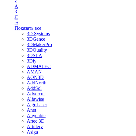
Z
А
З
Л
Э
Показать все
3D Systems
3DGence
3DMakerPro
3DQuality
3DSLA
3Diy
ADMATEC
AMAN
AON3D
AddNorth
AddSol
Advercut
Alfawise
AlgoLaser
Anet
Anycubic
Artec 3D
Artillery
Asiga