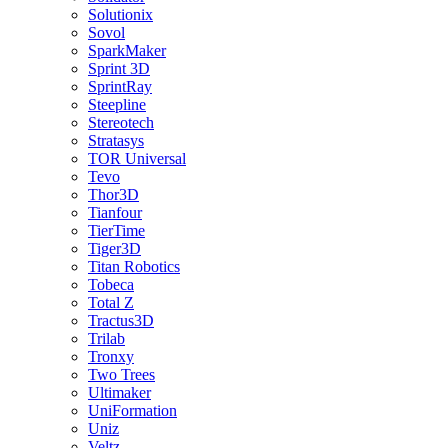
Solutionix
Sovol
SparkMaker
Sprint 3D
SprintRay
Steepline
Stereotech
Stratasys
TOR Universal
Tevo
Thor3D
Tianfour
TierTime
Tiger3D
Titan Robotics
Tobeca
Total Z
Tractus3D
Trilab
Tronxy
Two Trees
Ultimaker
UniFormation
Uniz
Veltz