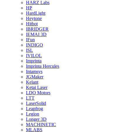
HARZ Labs
HP
HardLight
Heytone
Hitbot
IBRIDGER
IEMAI 3D
IFun
INDIGO
ISL
IVILOL
Imprinta
Imprinta Hercules
Intamsys
JGMaker
Kelant
Ketai Laser
LDO Motors
LTT
LaserSolid
Leapfrog
Legion
Longer 3D
MACHINETIC
MLABS