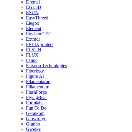
Dremel
EGL3D
ESUN
EasyThreed
Elegoo
Element
EnvisionTEC
Extrudr
FELIXprinters
FLSUN
FLUX
Fanuc
Farsoon Technologies
Fiberlogy
Figure AI
Filamentarno
Fillamentum
FlashForge
FlyingBear
Formlabs
Fun To Do
Geralkom
Glowforge
Granbo
Gweike