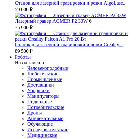
Станок для лазерной гравировки и резки AlgoLase...
59 000 ₽
Лазерный гравер ACMER P2 33W
6
75 900 ₽
Станок для лазерной гравировки и резки Creality...
89 500 ₽
Роботы
Назад к меню
Человекоподобные
Любительские
Промышленные
Доставщики
Уборщики
Манипуляторы
Подводные
Потребительские
Дроны
Развлекательные
Обучающие
Исследовательские
Медицинские