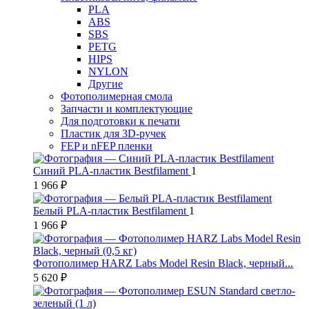
PLA
ABS
SBS
PETG
HIPS
NYLON
Другие
Фотополимерная смола
Запчасти и комплектующие
Для подготовки к печати
Пластик для 3D-ручек
FEP и nFEP пленки
Синий PLA-пластик Bestfilament
1
1 966 ₽
Белый PLA-пластик Bestfilament
1
1 966 ₽
Фотополимер HARZ Labs Model Resin Black, черный...
5 620 ₽