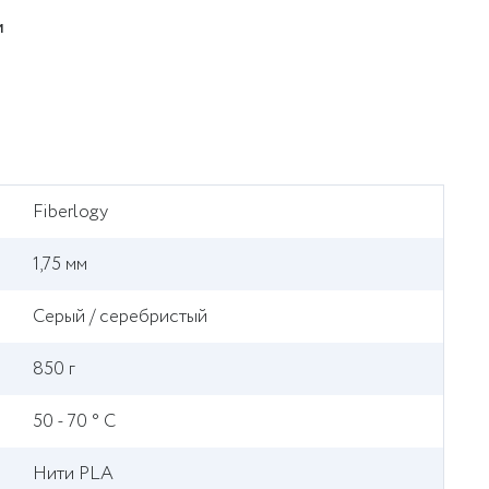
и
Fiberlogy
1,75 мм
Серый / серебристый
850 г
50 - 70 ° С
Нити PLA