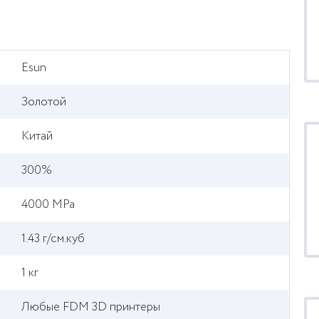
Esun
Золотой
Китай
300%
4000 MPa
1.43 г/см.куб
1 кг
Любые FDM 3D принтеры