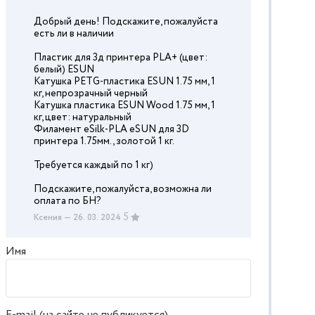
Добрый день! Подскажите, пожалуйста
есть ли в наличии
Пластик для 3д принтера PLA+ (цвет:
белый) ESUN
Катушка PETG-пластика ESUN 1.75 мм, 1
кг, непрозрачный черный
Катушка пластика ESUN Wood 1.75 мм, 1
кг, цвет: натуральный
Филамент eSilk-PLA eSUN для 3D
принтера 1.75мм., золотой 1 кг.
Требуется каждый по 1 кг)
Подскажите, пожалуйста, возможна ли
оплата по БН?
5
Ксения
— 26. 03. 2024
Имя
E-mail (на сайте не публикуется)