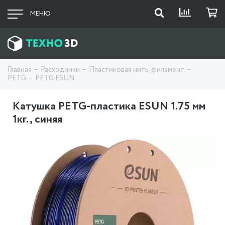
МЕНЮ
Главная
Расходники
Пластиковая нить, филамент
PETG
PETG ESUN
Катушка PETG-пластика ESUN 1.75 мм
1кг., синяя