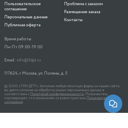
Пользовательское
Проблема с заказом
соглашение
Размещение заказа
Персональные данные
Контакты
Публичная оферта
Время работы:
Пн-Пт 09:00-19:00
Email:
info@3dpt.ru
117624, г. Москва, ул. Поляны, д. 5
© ООО «ТРИ ДПТ». Заполняя любую печатную форму на нашем сайте,
вы даете согласие на обработку ваших персональных данных в
соответствии с
Политикой конфиденциальности
. Пользователь
подтверждает, что ознакомлен со всеми пунктами
Пользовательского
соглашения
.