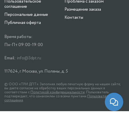
Пользовательское
Проблема с заказом
соглашение
Размещение заказа
Персональные данные
Контакты
Публичная оферта
Время работы:
Пн-Пт 09:00-19:00
Email:
info@3dpt.ru
117624, г. Москва, ул. Поляны, д. 5
© ООО «ТРИ ДПТ». Заполняя любую печатную форму на нашем сайте,
вы даете согласие на обработку ваших персональных данных в
соответствии с
Политикой конфиденциальности
. Пользователь
подтверждает, что ознакомлен со всеми пунктами
Пользовательского
соглашения
.