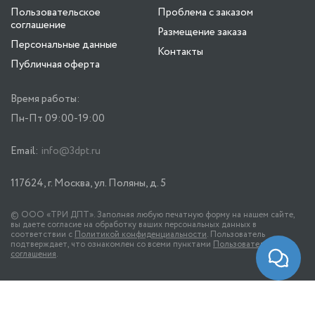
Пользовательское
Проблема с заказом
соглашение
Размещение заказа
Персональные данные
Контакты
Публичная оферта
Время работы:
Пн-Пт 09:00-19:00
Email:
info@3dpt.ru
117624, г. Москва, ул. Поляны, д. 5
© ООО «ТРИ ДПТ». Заполняя любую печатную форму на нашем сайте,
вы даете согласие на обработку ваших персональных данных в
соответствии с
Политикой конфиденциальности
. Пользователь
подтверждает, что ознакомлен со всеми пунктами
Пользовательского
соглашения
.