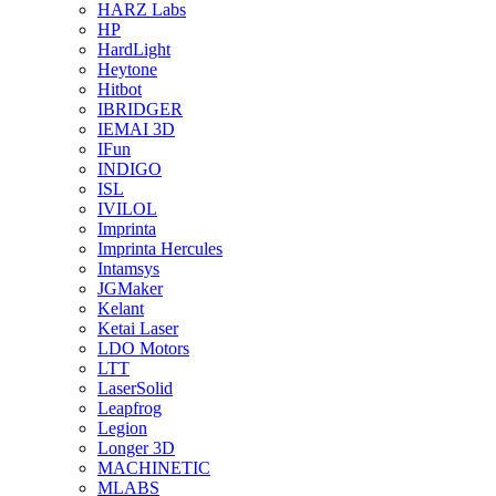
HARZ Labs
HP
HardLight
Heytone
Hitbot
IBRIDGER
IEMAI 3D
IFun
INDIGO
ISL
IVILOL
Imprinta
Imprinta Hercules
Intamsys
JGMaker
Kelant
Ketai Laser
LDO Motors
LTT
LaserSolid
Leapfrog
Legion
Longer 3D
MACHINETIC
MLABS