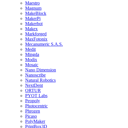
Maestro
Magnum
MakeBlock
MakerPi
Makerbot
Makex
Markforged
MaxFotonix
Mecanumeric S.A.S.
Medit
Mingda
Modix
Mosaic
Nano Dimension
Nanoscribe
Natural Robotics
NextDent
ORTUR
PYOT Labs
Peopoly
Photocentric
Phrozen
Picaso
PolyMaker
PrintBox3D