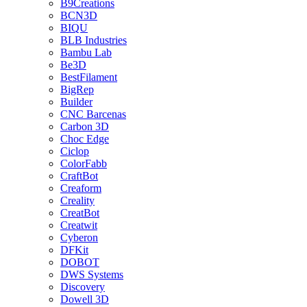
B9Creations
BCN3D
BIQU
BLB Industries
Bambu Lab
Be3D
BestFilament
BigRep
Builder
CNC Barcenas
Carbon 3D
Choc Edge
Ciclop
ColorFabb
CraftBot
Creaform
Creality
CreatBot
Creatwit
Cyberon
DFKit
DOBOT
DWS Systems
Discovery
Dowell 3D