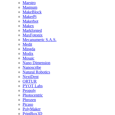
Maestro
Magnum
MakeBlock
MakerPi
Makerbot
Makex
Markforged
MaxFotonix
Mecanumeric S.A.S.
Medit
Mingda
Modix
Mosaic
Nano Dimension
Nanoscribe
Natural Robotics
NextDent
ORTUR
PYOT Labs
Peopoly
Photocentric
Phrozen
Picaso
PolyMaker
PrintBox3D