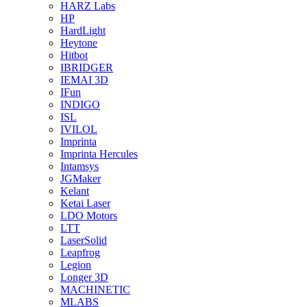
HARZ Labs
HP
HardLight
Heytone
Hitbot
IBRIDGER
IEMAI 3D
IFun
INDIGO
ISL
IVILOL
Imprinta
Imprinta Hercules
Intamsys
JGMaker
Kelant
Ketai Laser
LDO Motors
LTT
LaserSolid
Leapfrog
Legion
Longer 3D
MACHINETIC
MLABS