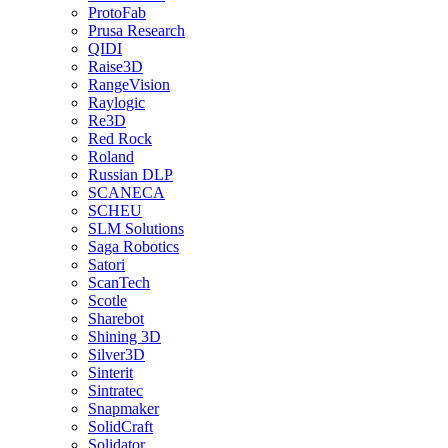
ProtoFab
Prusa Research
QIDI
Raise3D
RangeVision
Raylogic
Re3D
Red Rock
Roland
Russian DLP
SCANECA
SCHEU
SLM Solutions
Saga Robotics
Satori
ScanTech
Scotle
Sharebot
Shining 3D
Silver3D
Sinterit
Sintratec
Snapmaker
SolidCraft
Solidator