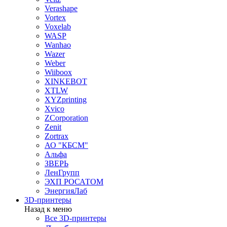
Verashape
Vortex
Voxelab
WASP
Wanhao
Wazer
Weber
Wiiboox
XINKEBOT
XTLW
XYZprinting
Xvico
ZCorporation
Zenit
Zortrax
АО "КБСМ"
Альфа
ЗВЕРЬ
ЛенГрупп
ЭХП РОСАТОМ
ЭнергияЛаб
3D-принтеры
Назад к меню
Все 3D-принтеры