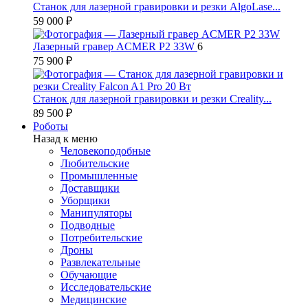
Станок для лазерной гравировки и резки AlgoLase...
59 000 ₽
Лазерный гравер ACMER P2 33W
6
75 900 ₽
Станок для лазерной гравировки и резки Creality...
89 500 ₽
Роботы
Назад к меню
Человекоподобные
Любительские
Промышленные
Доставщики
Уборщики
Манипуляторы
Подводные
Потребительские
Дроны
Развлекательные
Обучающие
Исследовательские
Медицинские