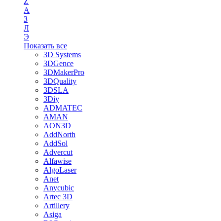
Z
А
З
Л
Э
Показать все
3D Systems
3DGence
3DMakerPro
3DQuality
3DSLA
3Diy
ADMATEC
AMAN
AON3D
AddNorth
AddSol
Advercut
Alfawise
AlgoLaser
Anet
Anycubic
Artec 3D
Artillery
Asiga