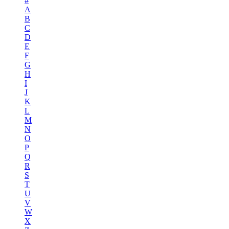
#
A
B
C
D
E
F
G
H
I
J
K
L
M
N
O
P
Q
R
S
T
U
V
W
X