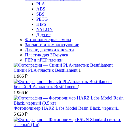
PLA
ABS
SBS
PETG
HIPS
NYLON
Другие
Фотополимерная смола
Запчасти и комплектующие
Для подготовки к печати
Пластик для 3D-ручек
FEP и nFEP пленки
Синий PLA-пластик Bestfilament
1
1 966 ₽
Белый PLA-пластик Bestfilament
1
1 966 ₽
Фотополимер HARZ Labs Model Resin Black, черный...
5 620 ₽