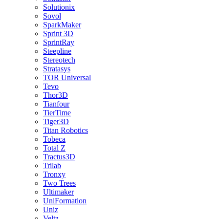
Solutionix
Sovol
SparkMaker
Sprint 3D
SprintRay
Steepline
Stereotech
Stratasys
TOR Universal
Tevo
Thor3D
Tianfour
TierTime
Tiger3D
Titan Robotics
Tobeca
Total Z
Tractus3D
Trilab
Tronxy
Two Trees
Ultimaker
UniFormation
Uniz
Veltz