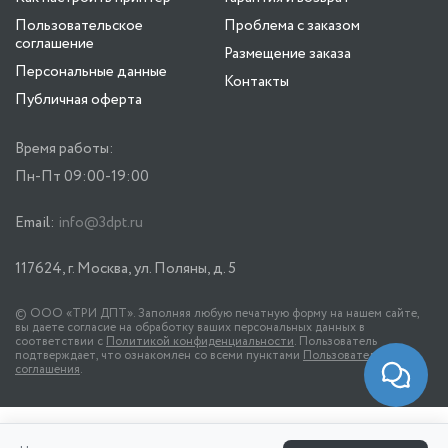
Пользовательское
Проблема с заказом
соглашение
Размещение заказа
Персональные данные
Контакты
Публичная оферта
Время работы:
Пн-Пт 09:00-19:00
Email:
info@3dpt.ru
117624, г. Москва, ул. Поляны, д. 5
© ООО «ТРИ ДПТ». Заполняя любую печатную форму на нашем сайте,
вы даете согласие на обработку ваших персональных данных в
соответствии с
Политикой конфиденциальности
. Пользователь
подтверждает, что ознакомлен со всеми пунктами
Пользовательского
соглашения
.